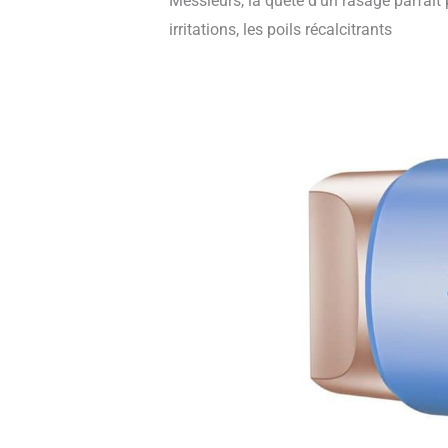
Messieurs, la quête d’un rasage parfait
irritations, les poils récalcitrants