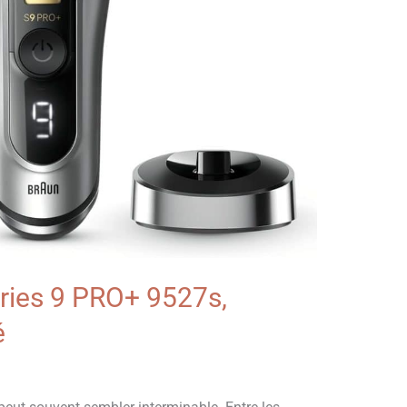
eries 9 PRO+ 9527s,
é