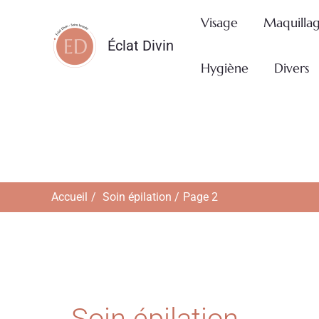
Aller
Visage
Maquilla
au
Éclat Divin
contenu
Hygiène
Divers
Accueil
Soin épilation
Page 2
Soin épilation