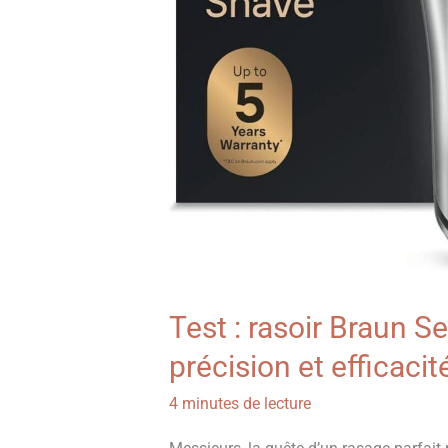
Test : rasoir Braun S
précision et efficacit
4 minutes de lecture