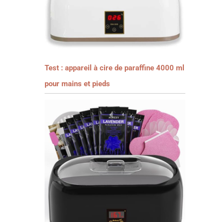
Test : appareil à cire de paraffine 4000 ml
pour mains et pieds