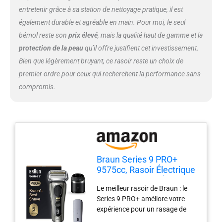
entretenir grâce à sa station de nettoyage pratique, il est
également durable et agréable en main. Pour moi, le seul
bémol reste son
prix élevé
, mais la qualité haut de gamme et la
protection de la peau
qu’il offre justifient cet investissement.
Bien que légèrement bruyant, ce rasoir reste un choix de
premier ordre pour ceux qui recherchent la performance sans
compromis.
Braun Series 9 PRO+
9575cc, Rasoir Électrique
Pour Homme, 5 Éléments
Le meilleur rasoir de Braun : le
De Rasage, Tondeuse De
Series 9 PRO+ améliore votre
Précision Intégrée,
expérience pour un rasage de
Station SmartCare, Étui
près par excellence, confortable
PowerCase, 60 Min