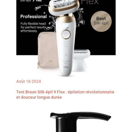
électrique 100 % étanche
réduire les déchets et de
pour hommes conçu pour
minimiser le nombre
durer plus longtemps : 1
d'adaptateurs USB que
heure de charge complète
nous mettons sur le
pour 50 minutes
marché.
d’autonomie, charge
rapide de 5 minutes qui
fournit suffisamment de
batterie pour 1 rasage
complet et durée de vie
des lames auto-affûtées
de 2 ans pour que vous
puissiez profiter d’une
fiabilité ultime tous les
jours
Août
16
2024
Test Braun Silk-épil 9 Flex : épilation révolutionnaire
et douceur longue durée