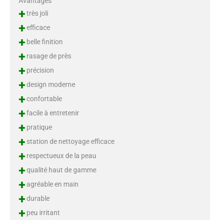
Avantages
+
très joli
+
efficace
+
belle finition
+
rasage de près
+
précision
+
design moderne
+
confortable
+
facile à entretenir
+
pratique
+
station de nettoyage efficace
+
respectueux de la peau
+
qualité haut de gamme
+
agréable en main
+
durable
+
peu irritant