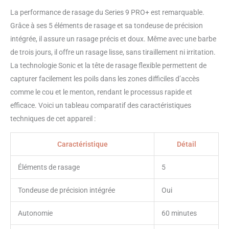
puissante batterie Li-Ion qui
La performance de rasage du Series 9 PRO+ est remarquable.
offre 60 minutes d’autonomie,
Utilisation sur peau mouillée ou
Grâce à ses 5 éléments de rasage et sa tondeuse de précision
sèche 2 accessoires premium :
intégrée, il assure un rasage précis et doux. Même avec une barbe
centre SmartCare 6-en-1 pour un
de trois jours, il offre un rasage lisse, sans tiraillement ni irritation.
rasoir comme neuf jour après
La technologie Sonic et la tête de rasage flexible permettent de
jour et un étui de recharge
mobile PowerCase pour jusqu’à
capturer facilement les poils dans les zones difficiles d’accès
90 min de rasage sans avoir à
comme le cou et le menton, rendant le processus rapide et
recharger
efficace. Voici un tableau comparatif des caractéristiques
techniques de cet appareil :
Caractéristique
Détail
Éléments de rasage
5
Tondeuse de précision intégrée
Oui
Autonomie
60 minutes