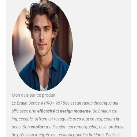
poils les plus longs et difficiles
Une précision optimale : la
tondeuse ProTrimmer en acier,
d'une précision chirurgicale, offre
une efficacité de coupe
maximale, même sur les poils
difficiles à atteindre (les pattes,
la moustache et sous le nez)
Conçu pour durer des années :
100 % fabriqué en Allemagne et
100 % étanche, Avec une
puissante batterie Li-Ion qui
offre 60 minutes d’autonomie,
Utilisation sur peau mouillée ou
Mon avis sur ce produit
sèche 2 accessoires premium :
centre SmartCare 6-en-1 pour un
Le Braun Series 9 PRO+ 9575cc est un rasoir électrique qui
rasoir comme neuf jour après
allie avec brio
efficacité
et
design moderne
. Sa finition est
jour et un étui de recharge
impeccable, offrant un rasage de près tout en respectant la
mobile PowerCase pour jusqu’à
peau. Son
confort
d’utilisation est remarquable, et la tondeuse
90 min de rasage sans avoir à
recharger
de précision intégrée est un atout pour les finitions. Facile à