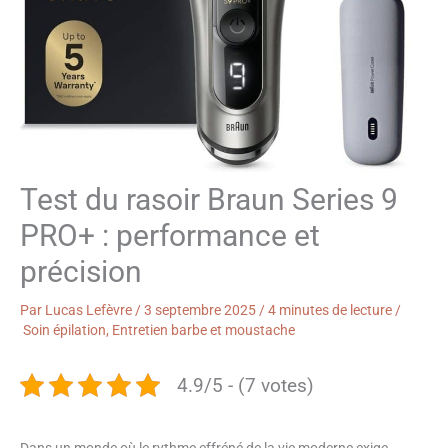
Test du rasoir Braun Series 9
PRO+ : performance et
précision
Par
Lucas Lefèvre
/
3 septembre 2025
/
4 minutes de lecture
/
Soin épilation
,
Entretien barbe et moustache
4.9/5 - (7 votes)
Dans un monde où le rythme effréné de la vie moderne exige