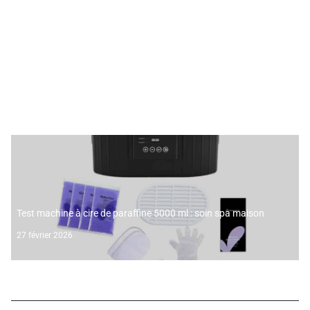
Test machine à cire paraffine : kit spa à domicile complet
6 mars 2026
Test machine à cire de paraffine 5000 ml : soin spa maison
27 février 2026