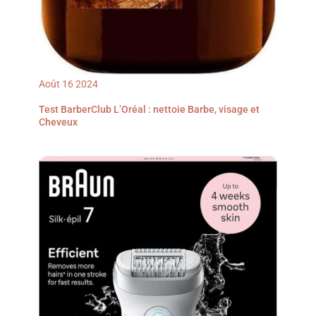
Août
16
2024
Test BarberClub L’Oréal : nettoie Barbe, visage et
Cheveux