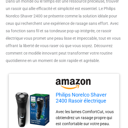
Dans un monde où le temps est une ressource précieuse, trouver
un rasoir qui allie efficacité et simplicité est essentiel. Le Philips
Norelco Shaver 2400 se présente comme la solution idéale pour
ceux qui recherchent une expérience de rasage sans effort. Avec
sa fonction sans fil et sa tondeuse pop-up intégrée, ce rasoir
électrique vous promet une peau lisse et impeccable, tout en vous
offrant la liberté de vous raser où que vous soyez. Découvrez
comment ce modèle innovant peut transformer votre routine
quotidienne en un moment de soin rapide et agréable.
Philips Norelco Shaver
2400 Rasoir électrique
sans fil rechargeable
Avec les lames ComfortCut, vous
avec tondeuse pop-up
obtiendrez un rasage propre qui
X3001/90
est confortable sur votre peau.