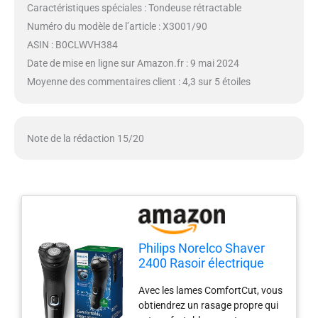
Caractéristiques spéciales : Tondeuse rétractable
Numéro du modèle de l’article : X3001/90
ASIN : B0CLWVH384
Date de mise en ligne sur Amazon.fr : 9 mai 2024
Moyenne des commentaires client : 4,3 sur 5 étoiles
Note de la rédaction 15/20
Philips Norelco Shaver
2400 Rasoir électrique
sans fil rechargeable
Avec les lames ComfortCut, vous
avec tondeuse pop-up
obtiendrez un rasage propre qui
X3001/90