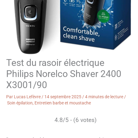
Test du rasoir électrique
Philips Norelco Shaver 2400
X3001/90
Par
Lucas Lefèvre
/
14 septembre 2025
/
4 minutes de lecture
/
Soin épilation
,
Entretien barbe et moustache
4.8/5 - (6 votes)