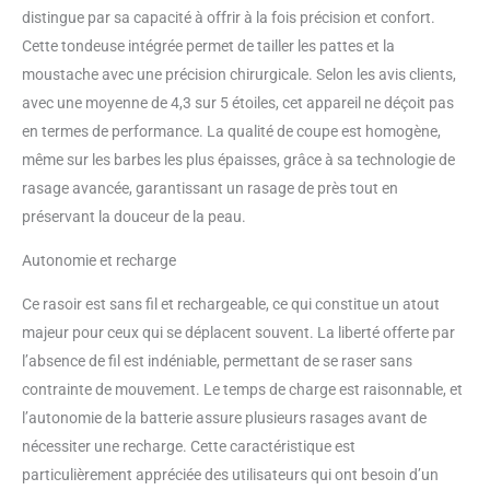
distingue par sa capacité à offrir à la fois précision et confort.
minutes de temps de
fonctionnement sans fil, soit
Cette tondeuse intégrée permet de tailler les pattes et la
environ 13 rasages. Ou
moustache avec une précision chirurgicale. Selon les avis clients,
branchez-le pour une
avec une moyenne de 4,3 sur 5 étoiles, cet appareil ne déçoit pas
alimentation continue
en termes de performance. La qualité de coupe est homogène,
instantanée.
même sur les barbes les plus épaisses, grâce à sa technologie de
rasage avancée, garantissant un rasage de près tout en
préservant la douceur de la peau.
Autonomie et recharge
Ce rasoir est sans fil et rechargeable, ce qui constitue un atout
majeur pour ceux qui se déplacent souvent. La liberté offerte par
l’absence de fil est indéniable, permettant de se raser sans
contrainte de mouvement. Le temps de charge est raisonnable, et
l’autonomie de la batterie assure plusieurs rasages avant de
nécessiter une recharge. Cette caractéristique est
particulièrement appréciée des utilisateurs qui ont besoin d’un