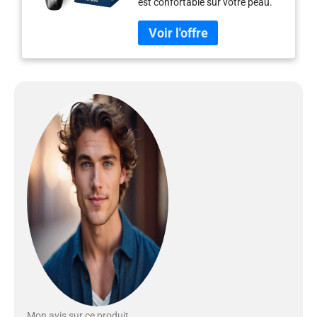
est confortable sur votre peau.
Les couvercles arrondis
protègent 27 lames auto-
affûtantes pour couper
doucement les cheveux juste au-
dessus du niveau de la peau et
aident le rasoir à glisser en
douceur sur votre peau. Les
têtes flexibles 4D se déplacent
indépendamment dans 4
directions pour s'adapter
automatiquement aux courbes
de votre visage, de votre cou et
de votre mâchoire. Tondeuse
pop-up pour moustache et
branches Terminez votre look
avec la tondeuse intégrée. Il est
idéal pour entretenir votre
moustache et couper vos pattes.
En appuyant simplement sur un
bouton, vous pouvez ouvrir les
têtes pour un nettoyage facile et
Mon avis sur ce produit