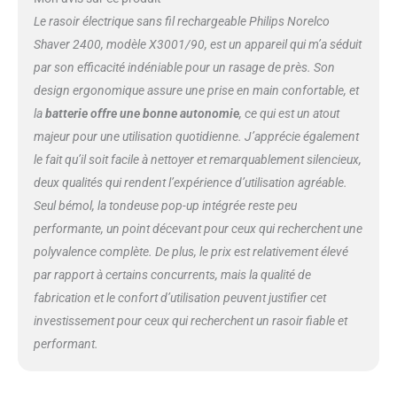
complet sous la clé. Jusqu'à 40
Le rasoir électrique sans fil rechargeable Philips Norelco
minutes de temps de
Shaver 2400, modèle X3001/90, est un appareil qui m’a séduit
fonctionnement sans fil, soit
par son efficacité indéniable pour un rasage de près. Son
environ 13 rasages. Ou
branchez-le pour une
design ergonomique assure une prise en main confortable, et
alimentation continue
la
batterie offre une bonne autonomie
, ce qui est un atout
instantanée.
majeur pour une utilisation quotidienne. J’apprécie également
le fait qu’il soit facile à nettoyer et remarquablement silencieux,
deux qualités qui rendent l’expérience d’utilisation agréable.
Seul bémol, la tondeuse pop-up intégrée reste peu
performante, un point décevant pour ceux qui recherchent une
polyvalence complète. De plus, le prix est relativement élevé
par rapport à certains concurrents, mais la qualité de
fabrication et le confort d’utilisation peuvent justifier cet
investissement pour ceux qui recherchent un rasoir fiable et
performant.