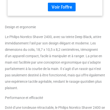
Les couvercles arrondis
protègent 27 lames auto-
affûtantes pour couper
doucement les cheveux juste au-
dessus du niveau de la peau et
Design et ergonomie
aident le rasoir à glisser en
douceur sur votre peau. Les
Le Philips Norelco Shaver 2400, avec sa teinte Deep Black, attire
têtes flexibles 4D se déplacent
indépendamment dans 4
immédiatement l’œil par son design élégant et moderne. Les
directions pour s'adapter
dimensions du colis, 18,7 x 10,5 x 8,2 centimètres, témoignent
automatiquement aux courbes
d’un appareil compact, facile à manipuler et à ranger. La prise en
de votre visage, de votre cou et
main est facilitée par une conception ergonomique qui s’adapte
de votre mâchoire. Tondeuse
pop-up pour moustache et
parfaitement à la courbe de la main. Il s’agit d’un rasoir qui n’est
branches Terminez votre look
pas seulement destiné à être fonctionnel, mais qui offre également
avec la tondeuse intégrée. Il est
une expérience tactile agréable, rendant le rasage quotidien plus
idéal pour entretenir votre
plaisant.
moustache et couper vos pattes.
En appuyant simplement sur un
Performance et efficacité
bouton, vous pouvez ouvrir les
têtes pour un nettoyage facile et
Doté d’une tondeuse rétractable, le Philips Norelco Shaver 2400 se
complet sous la clé. Jusqu'à 40