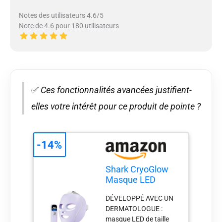
Notes des utilisateurs 4.6/5
Note de 4.6 pour 180 utilisateurs
✅
Ces fonctionnalités avancées justifient-
elles votre intérêt pour ce produit de pointe ?
-14%
Shark CryoGlow
Masque LED
Rouge&Bleue,
DÉVELOPPÉ AVEC UN
Luminothérapie
DERMATOLOGUE :
Infrarouge
masque LED de taille
FW312EUPL