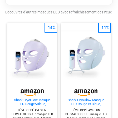
à 3 niveaux de
refroidissement
Découvrez d’autres masques LED avec rafraîchissement des yeux
réglables avec un
simple bouton. Le
premier masque anti
-14%
-11%
âge LED en France doté
de la technologie de
rafraîchissement du
contour des yeux.
Technologie iQ LED :
Masque LED diffuse
une lumière rouge,
bleue et infrarouge
profonde, développée
avec des
dermatologues.
Photothérapie par
lumière rouge +
Shark CryoGlow Masque
Shark CryoGlow Masque
infrarouge (6 min.),
LED Rouge&Bleue,
LED Rouge et Bleue,
Photothérapie par
Luminothérapie Infrarouge
Luminothérapie Infrarouge
DÉVELOPPÉ AVEC UN
DÉVELOPPÉ AVEC UN
FW312EUPL
FW312EU
lumière bleue mixte (8
DERMATOLOGUE : masque LED
DERMATOLOGUE : masque LED
min.) et Skin Sustain (4