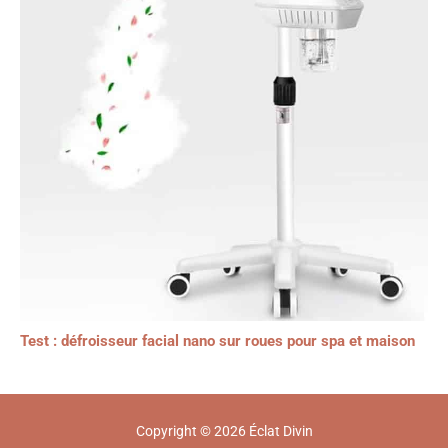
Test : défroisseur facial nano sur roues pour spa et maison
Copyright © 2026 Éclat Divin