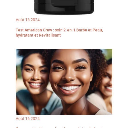
Août
16
2024
Test American Crew : soin 2-en-1 Barbe et Peau,
hydratant et Revitalisant
Août
16
2024