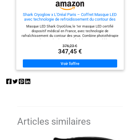
au niveau des yeux. 0
et des protections en silicone
149,5 mm. Couleur :
COMPREND : Masque LED
au niveau des yeux. COMPREND
Shark CryoGlow, Housse de
: Masque LED Shark CryoGlow,
Lilas
Shark Cryoglow x L'Oréal Paris – Coffret Masque LED
protection pour LED, Câble USB-
Housse de protection pour LED,
avec technologie de refroidissement du contour des
C, Télécommande et Guide de
Câble USB-C, Télécommande et
yeux + Routine Revitalift Laser anti-âge (nettoyant,
démarrage. Dimensions : H :
Guide de démarrage.
Masque LED Shark CryoGlow, le 1er masque LED certifié
sérum, crème)
219,3 mm ; L : 203 mm ; P :
Dimensions : H : 219,3 mm ; L :
dispositif médical en France, avec technologie de
149,5 mm. Couleur : Lilas
203 mm ; P : 149,5 mm. Couleur
rafraîchissement du contour des yeux. Combine photothérapie
: Bleu givré
LED avancée et technologie de rafraîchissement ciblée pour
réduire poches et cernes tout en améliorant l'éclat de votre
376,23 €
peau jour après jour. Coffret routine Anti-Age pour le visage
347,45 €
offrant une triple action avec un nettoyant exfoliant pour un
usage quotidien, un soin crème de jour anti-âge et un sérum
correcteur anti-âge pour corriger les rides, redensifier la peau et
unifier le teint Application : Nettoyez votre visage avec le
Nettoyant Exfolliant. Séchez votre peau. Utilisez le masque LED
Shark. Appliquez le sérum puis le soin. Contient : 1 x Masque
visage LED Shark CryoGlow avec protections oculaires
intégrées pour un usage en toute sécurité, housse de protection
pour LED, câble USB-C, télécommande et guide de démarrage.
Dimensions : H219,3 x L203 x P149,5 mm. Couleur : bleu givré.
Garantie 2 ans + 1 x Nettoyant Exfoliant (150ml) + 1x Sérum
correcteur anti-âge triple action (50ml) + 1 x Soin anti-âge de
jour triple action (50ml), L'Oréal Paris Revitalift Laser Sécurité :
veuillez respecter la notice d'utilisation
Articles similaires