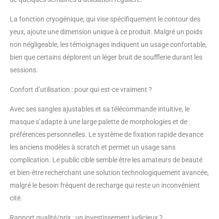
lumière rouge, bleue et
infrarouge profonde,
La fonction cryogénique, qui vise spécifiquement le contour des
développée avec des
yeux, ajoute une dimension unique à ce produit. Malgré un poids
dermatologues.
non négligeable, les témoignages indiquent un usage confortable,
Photothérapie par lumière
bien que certains déplorent un léger bruit de soufflerie durant les
rouge + infrarouge (6
min.), Photothérapie par
sessions.
lumière bleue mixte (8
Confort d’utilisation : pour qui est-ce vraiment ?
min.) et Skin Sustain (4
min.). TESTÉ ET
Avec ses sangles ajustables et sa télécommande intuitive, le
PERFECTIONNÉ : adapté
à tous les types et teints
masque s’adapte à une large palette de morphologies et de
de peau. Masque LED
préférences personnelles. Le système de fixation rapide devance
visage préassemblé pour
les anciens modèles à scratch et permet un usage sans
un ajustement
complication. Le public cible semble être les amateurs de beauté
confortable avec des
sangles réglables, un
et bien-être recherchant une solution technologiquement avancée,
matelassage au niveau
malgré le besoin fréquent de recharge qui reste un inconvénient
du front et des
cité.
protections en silicone au
niveau des yeux. 0
Rapport qualité/prix : un investissement judicieux ?