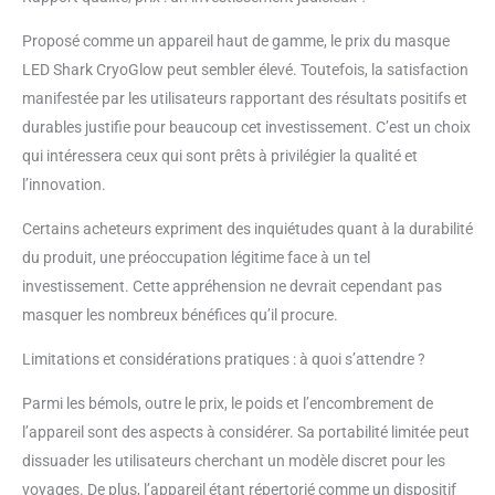
COMPREND : Masque
LED Shark CryoGlow,
Proposé comme un appareil haut de gamme, le prix du masque
Housse de protection
LED Shark CryoGlow peut sembler élevé. Toutefois, la satisfaction
pour LED, Câble USB-C,
manifestée par les utilisateurs rapportant des résultats positifs et
Télécommande et Guide
de démarrage.
durables justifie pour beaucoup cet investissement. C’est un choix
Dimensions : H : 219,3
qui intéressera ceux qui sont prêts à privilégier la qualité et
mm ; L : 203 mm ; P :
l’innovation.
149,5 mm. Couleur : Lilas
Certains acheteurs expriment des inquiétudes quant à la durabilité
du produit, une préoccupation légitime face à un tel
investissement. Cette appréhension ne devrait cependant pas
masquer les nombreux bénéfices qu’il procure.
Limitations et considérations pratiques : à quoi s’attendre ?
Parmi les bémols, outre le prix, le poids et l’encombrement de
l’appareil sont des aspects à considérer. Sa portabilité limitée peut
dissuader les utilisateurs cherchant un modèle discret pour les
voyages. De plus, l’appareil étant répertorié comme un dispositif