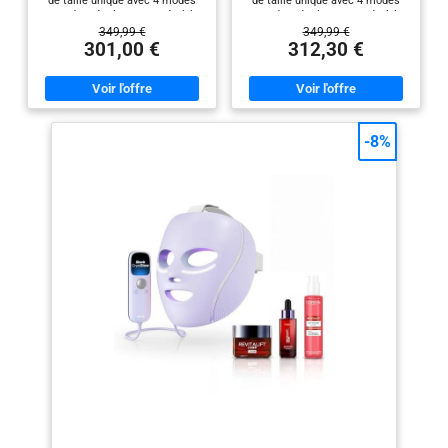
de taille unique avec 4 modes
de taille unique avec 4 modes
pour des résultats prouvés à la
pour des résultats prouvés à la
min.). TESTÉ ET
maison. Réduction prouvée des
maison. Réduction prouvée des
349,99 €
349,99 €
PERFECTIONNÉ :
rougeurs et de l’acné, en 8
rougeurs et de l’acné, en 8
301,00 €
312,30 €
semaines*. TECHNOLOGIE DE
semaines. TECHNOLOGIE DE
adapté à tous les types
RAFRAÎCHISSEMENT
RAFRAÎCHISSEMENT
et teints de peau.
INSTACHILL : Apaise le contour
INSTACHILL : Apaise le contour
Masque LED visage
des yeux grâce à 3 niveaux de
des yeux grâce à 3 niveaux de
refroidissement réglables avec
refroidissement réglables avec
préassemblé pour un
un simple bouton. Le premier
un simple bouton. Le premier
-8%
ajustement confortable
masque anti âge LED en France
masque anti âge LED en France
doté de la technologie de
doté de la technologie de
avec des sangles
rafraîchissement du contour
rafraîchissement du contour
réglables, un
des yeux. Technologie iQ LED :
des yeux. TECHNOLOGIE iQ LED
matelassage au niveau
Masque LED diffuse une lumière
: Masque LED diffuse une
rouge, bleue et infrarouge
lumière rouge, bleue et
du front et des
profonde, développée avec des
infrarouge profonde, développée
protections en silicone
dermatologues. Photothérapie
avec des dermatologues.
par lumière rouge + infrarouge
Photothérapie par lumière rouge
au niveau des yeux. 0
(6 min.), Photothérapie par
+ infrarouge (6 min.),
COMPREND : Masque
lumière bleue mixte (8 min.) et
Photothérapie par lumière bleue
LED Shark CryoGlow,
Skin Sustain (4 min.). TESTÉ ET
mixte (8 min.) et Skin Sustain (4
PERFECTIONNÉ : adapté à tous
min.). TESTÉ ET
Housse de protection
les types et teints de peau.
PERFECTIONNÉ: adapté à tous
pour LED, Câble USB-C,
Masque LED visage
les types et teints de peau.
préassemblé pour un
Masque LED visage
Télécommande et Guide
ajustement confortable avec
préassemblé pour un
de démarrage.
des sangles réglables, un
ajustement confortable avec
Dimensions : H : 219,3
matelassage au niveau du front
des sangles réglables, un
et des protections en silicone
matelassage au niveau du front
mm ; L : 203 mm ; P :