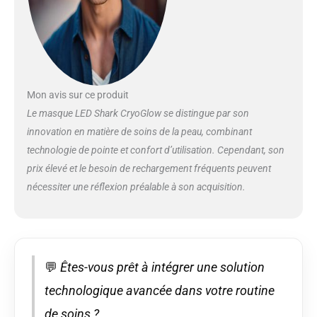
une lumière rouge,
bleue et infrarouge
profonde, développée
avec des
dermatologues.
Photothérapie par
lumière rouge +
Mon avis sur ce produit
infrarouge (6 min.),
Le masque LED Shark CryoGlow se distingue par son
Photothérapie par
innovation en matière de soins de la peau, combinant
lumière bleue mixte (8
technologie de pointe et confort d’utilisation. Cependant, son
min.) et Skin Sustain (4
prix élevé et le besoin de rechargement fréquents peuvent
min.). TESTÉ ET
PERFECTIONNÉ :
nécessiter une réflexion préalable à son acquisition.
adapté à tous les types
et teints de peau.
Masque LED visage
préassemblé pour un
ajustement confortable
💬
Êtes-vous prêt à intégrer une solution
avec des sangles
réglables, un
technologique avancée dans votre routine
matelassage au niveau
de soins ?