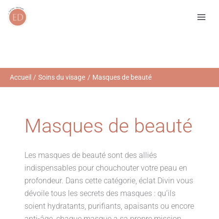
Aller
R
au
e
contenu
c
h
e
r
Accueil
Soins du visage
Masques de beauté
c
h
e
Masques de beauté
r
Les masques de beauté sont des alliés
indispensables pour chouchouter votre peau en
profondeur. Dans cette catégorie, éclat Divin vous
dévoile tous les secrets des masques : qu’ils
soient hydratants, purifiants, apaisants ou encore
anti-âge, chaque masque a sa propre mission