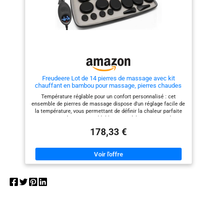
pierres chauds est idéal pour un
pierres chauds est idéal pour un
750 watts - 230 volts -
usage professionnel et privé.
usage professionnel et privé.
45 pierres chaudes
L'appareil chauffant est
L'appareil chauffant est
dans un coffret
également idéal pour les
également idéal pour les
massages spéciaux nécessitant
massages spéciaux nécessitant
décoratif en bambou -
moins de pierres chaudes, tels
moins de pierres chaudes, tels
Utilisation simple -
que les massages du dos ou du
que les massages du dos ou du
visage ✅Double affichage avec
visage ✅Double affichage avec
Plage de température
régulateur de température en
régulateur de température en
40 - 70 degrés
degrés Celsius ou Fahrenheit : il
degrés Celsius ou Fahrenheit : il
Freudeere Lot de 14 pierres de massage avec kit
indique la température actuelle
indique la température actuelle
chauffant en bambou pour massage, pierres chaudes
et la température souhaitée
et la température souhaitée
avec contrôle de la température et sac de transport (14
✅Heater Set - Poids du chauffe-
✅Heater Set - Poids du chauffe-
Température réglable pour un confort personnalisé : cet
pierres et 3 bâtons)
pierres : 4,4 kg - 750 watts - 230
pierres : 4,4 kg - 750 watts - 230
ensemble de pierres de massage dispose d'un réglage facile de
volts - 45 pierres chaudes dans
volts - 18 pierres chaudes dans
la température, vous permettant de définir la chaleur parfaite
un coffret décoratif en bambou -
un coffret décoratif en bambou -
pour une relaxation semblable au spa à la maison ou des
Utilisation simple - Plage de
Utilisation simple - Plage de
séances de thérapie lymphatique professionnelle Ensemble de
température 40 - 70 degrés
température 40 - 70 degrés
178,33 €
14 pièces pour une couverture complète du corps : avec 14
pierres soigneusement conçues dans le lot, vous pouvez cibler
plusieurs zones du corps, du dos et des épaules aux mains et
aux pieds, pour une expérience de massage complète et
apaisante. ​ Qualité professionnelle pour le spa et un usage
domestique : fabriqué avec des matériaux de haute qualité, cet
ensemble de pierres de massage professionnelles fonctionne
parfaitement pour les thérapeutes de spa et toute personne
cherchant à apporter le calme d'un spa dans sa propre maison. ​
Soutient la santé lymphatique et la relaxation : au-delà du
massage régulier, ces pierres sont idéales pour la thérapie
lymphatique, aidant à soulager les tensions, stimuler la