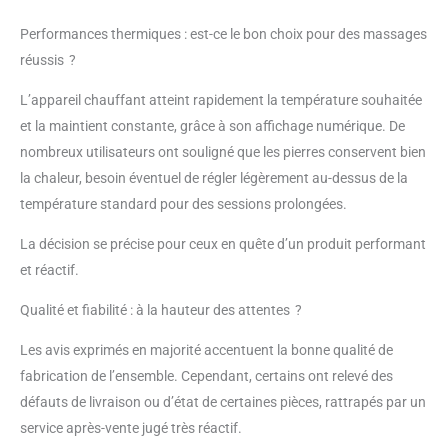
d'alimentation, le chauffe-
pierres peut être placé
Performances thermiques : est-ce le bon choix pour des massages
directement dans la zone
réussis ?
de massage ✅Grâce à
ses caractéristiques, ce
L’appareil chauffant atteint rapidement la température souhaitée
chauffe-pierres chauds
et la maintient constante, grâce à son affichage numérique. De
est idéal pour un usage
nombreux utilisateurs ont souligné que les pierres conservent bien
professionnel et privé.
la chaleur, besoin éventuel de régler légèrement au-dessus de la
L'appareil chauffant est
également idéal pour les
température standard pour des sessions prolongées.
massages spéciaux
nécessitant moins de
La décision se précise pour ceux en quête d’un produit performant
pierres chaudes, tels que
et réactif.
les massages du dos ou
du visage ✅Double
Qualité et fiabilité : à la hauteur des attentes ?
affichage avec régulateur
de température en degrés
Les avis exprimés en majorité accentuent la bonne qualité de
Celsius ou Fahrenheit : il
fabrication de l’ensemble. Cependant, certains ont relevé des
indique la température
défauts de livraison ou d’état de certaines pièces, rattrapés par un
actuelle et la température
service après-vente jugé très réactif.
souhaitée ✅Heater Set -