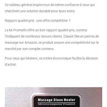
Poids du chauffe-pierres :
Ce tableau général inspire tout de même confiance à ceux qui
4,4 kg - 750 watts - 230
cherchent une solution durable pour leurs soins.
volts - 45 pierres chaudes
dans un coffret décoratif
Rapport qualité-prix : une offre compétitive ?
en bambou - Utilisation
simple - Plage de
Le kit Promafit offre un bon rapport qualité-prix, comme
température 40 - 70
degrés
l’indiquent de nombreux retours clients. Classé 58e en pierres de
massage sur Amazon, ce produit assure une compétitivité sur le
marché par son complet contenu.
Pour ceux qui hésitent, ce critère économique facilite la décision
d’achat.