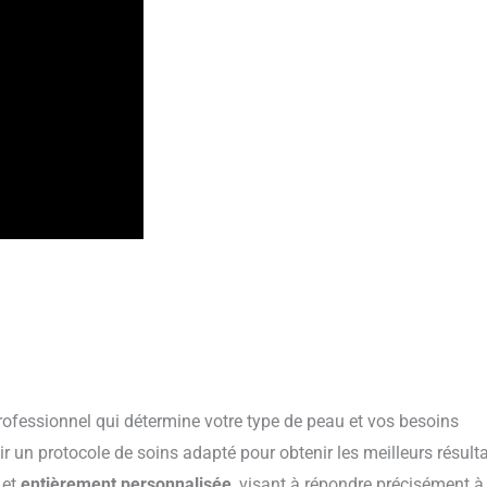
fessionnel qui détermine votre type de peau et vos besoins
lir un protocole de soins adapté pour obtenir les meilleurs résult
 et
entièrement personnalisée
, visant à répondre précisément à