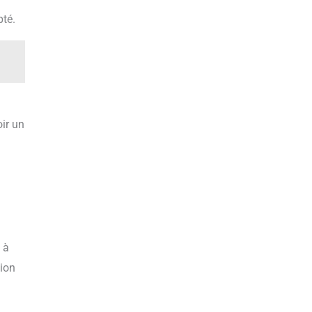
pté.
ir un
 à
tion