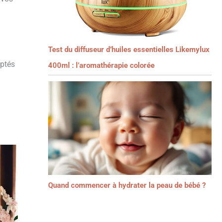
Test du diffuseur d’huiles essentielles Likemylux
aptés
400ml : l’aromathérapie colorée
Quand commencer à hydrater la peau de bébé ?