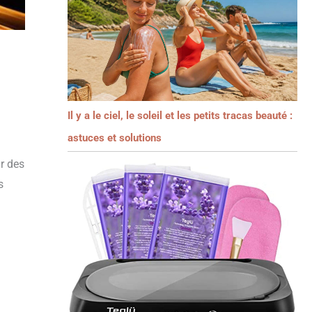
Il y a le ciel, le soleil et les petits tracas beauté :
astuces et solutions
r des
s