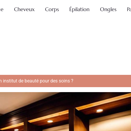
ge
Cheveux
Corps
Épilation
Ongles
P
 institut de beauté pour des soins ?