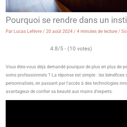
Pourquoi se rendre dans un insti
Par
Lucas Lefèvre
/
20 août 2024
/
4 minutes de lecture
/
So
4.8/5 - (10 votes)
Vous êtes-vous déjà demandé pourquoi de plus en plus de per
soins professionnels ? La réponse est simple : les bénéfices s
personnalisés, en passant par l’accès à des technologies in
avantageux de confier sa beauté aux mains d’experts.