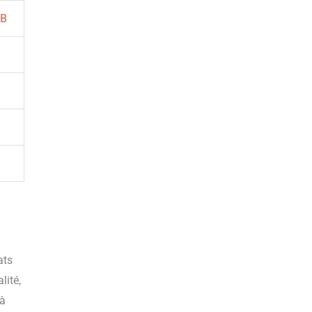
 B
ats
lité,
 à