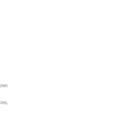
bien
res,