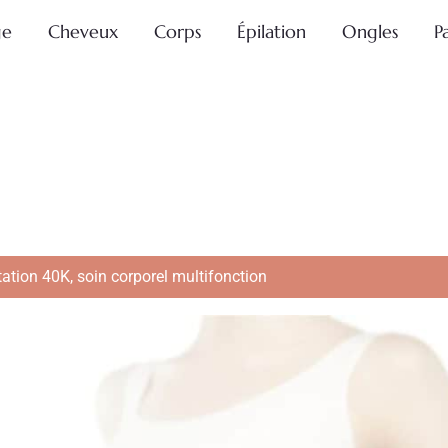
ge
Cheveux
Corps
Épilation
Ongles
P
tation 40K, soin corporel multifonction