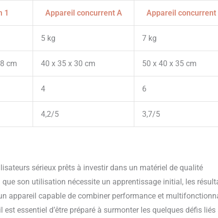
n 1
Appareil concurrent A
Appareil concurrent
5 kg
7 kg
,8 cm
40 x 35 x 30 cm
50 x 40 x 35 cm
4
6
4,2/5
3,7/5
isateurs sérieux prêts à investir dans un matériel de qualité
ue son utilisation nécessite un apprentissage initial, les résult
 un appareil capable de combiner performance et multifonctionna
 est essentiel d’être préparé à surmonter les quelques défis liés