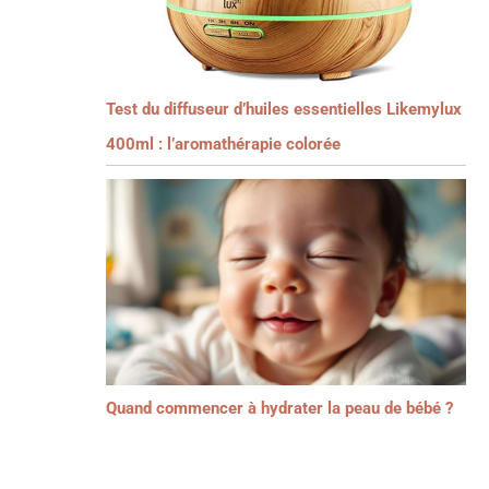
Test du diffuseur d’huiles essentielles Likemylux
400ml : l’aromathérapie colorée
Quand commencer à hydrater la peau de bébé ?