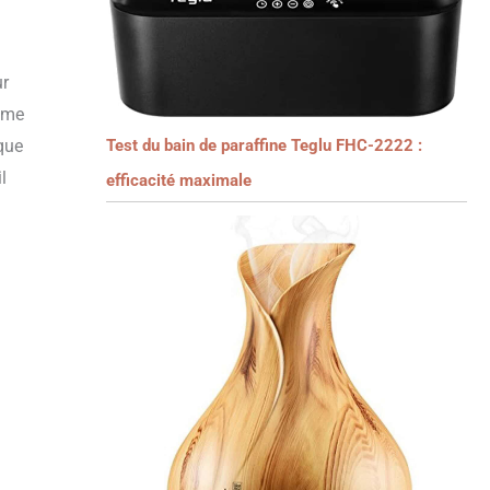
ur
omme
 que
Test du bain de paraffine Teglu FHC-2222 :
l
efficacité maximale