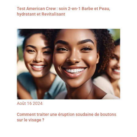
Test American Crew : soin 2-en-1 Barbe et Peau,
hydratant et Revitalisant
Août
16
2024
Comment traiter une éruption soudaine de boutons
sur le visage ?