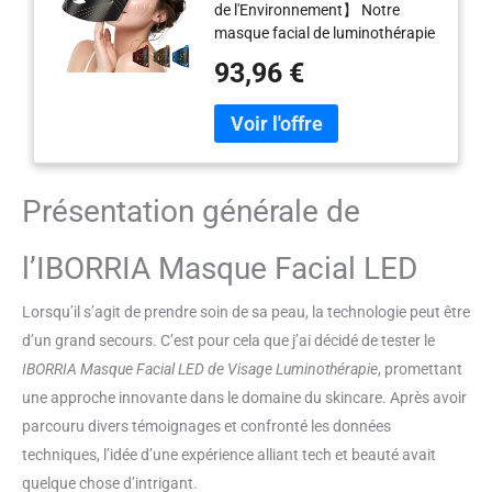
de l'Environnement】 Notre
Rouge Anti-Âge, 3
masque facial de luminothérapie
Couleurs, Raffermissant,
utilise la dernière technologie
Éclaircissement, Beauté
93,96 €
d'irradiation lumineuse et des
pour Tous Les Types de
matériaux de qualité. Nous
Peau à la Maison (Noir)
garantissons la sécurité des
familles et le bien-être de la terre
contre les produits chimiques
dangereux, tels que les produits
Présentation générale de
chimiques qui peuvent causer de
nombreux dommages. Maladies
l’IBORRIA Masque Facial LED
et maladies, n'hésitez pas à
acheter en toute confiance !
【Technologie LED de Haute
Lorsqu’il s’agit de prendre soin de sa peau, la technologie peut être
Qualité】 Ce masque facial LED
d’un grand secours. C’est pour cela que j’ai décidé de tester le
est équipé de LED éprouvées
IBORRIA Masque Facial LED de Visage Luminothérapie
, promettant
pour garantir son efficacité. La
une approche innovante dans le domaine du skincare. Après avoir
lumière LED est sans danger
pour la consommation, non
parcouru divers témoignages et confronté les données
nocive, ne produit pas de chaleur
techniques, l’idée d’une expérience alliant tech et beauté avait
et ne présente aucun effet
quelque chose d’intrigant.