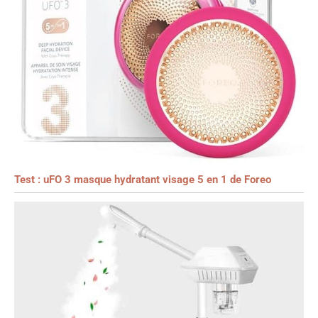
Test : uFO 3 masque hydratant visage 5 en 1 de Foreo