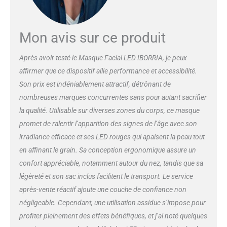
secondaire. Un total de 72
ampoules améliorées avec 288
LED pour émettre les longueurs
Mon avis sur ce produit
d'onde optimales avec 3 niveaux
d'intensité. 【RAPIDE ET
Après avoir testé le Masque Facial LED IBORRIA, je peux
FACILE】 Avec des séances
affirmer que ce dispositif allie performance et accessibilité.
d'une durée d'à peine 10 minutes,
ce masque facial LED
Son prix est indéniablement attractif, détrônant de
entièrement portable est parfait
nombreuses marques concurrentes sans pour autant sacrifier
pour effectuer plusieurs tâches
la qualité. Utilisable sur diverses zones du corps, ce masque
ou se détendre. Le masque facial
promet de ralentir l’apparition des signes de l’âge avec son
de luminothérapie s'éteint
automatiquement après la
irradiance efficace et ses LED rouges qui apaisent la peau tout
séance, afin que vous puissiez
en affinant le grain. Sa conception ergonomique assure un
vous détendre en sachant que le
confort appréciable, notamment autour du nez, tandis que sa
travail acharné est fait pour
légèreté et son sac inclus facilitent le transport. Le service
vous ! 【Pour Tous Les Types de
Peau】 Le masque facial LED
après-vente réactif ajoute une couche de confiance non
est parfait pour tous les types de
négligeable. Cependant, une utilisation assidue s’impose pour
peau et offre de beaux résultats
profiter pleinement des effets bénéfiques, et j’ai noté quelques
même pour les types de peau les