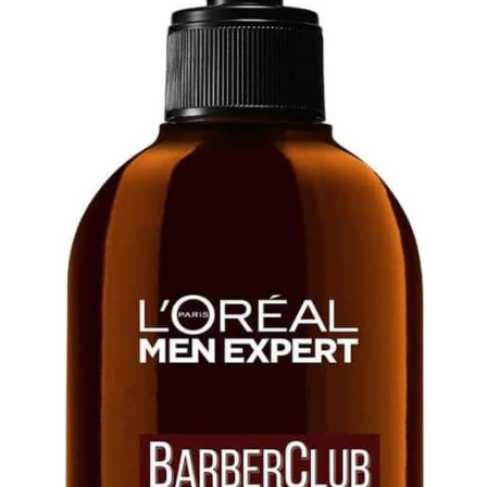
télécommande
pendant le yoga, en
traditionnelle et rend
voyage ou pendant vos
l'utilisation encore plus
activités quotidiennes, les
pratique. Vous pouvez
mains totalement libres.
vous déplacer librement
Conception Silicone
sans avoir à emporter la
Confortable & Sécurisée:
télécommande avec vous.
Fabriqué en silicone
Masque visage LED 7
souple et doux de qualité
couleurs : les différentes
supérieure, le masque
couleurs ont différents
s’adapte parfaitement à
effets : rouge : stimule la
toutes les formes de
formation de collagène et
visage. Protection
améliore l'élasticité de la
oculaire intégrée pour
peau; bleu : apaise la
préserver les yeux de la
peau; violet : atténue les
lumière intense, bretelles
cicatrices; jaune :
élastiques réglables pour
éclaircit le teint ; cyan :
un maintien stable et
favorise le métabolisme ;
confortable durant la
blanc : raffermit la peau
séance. Idéal pour un
usage quotidien et parfait
comme idée cadeau
beauté.