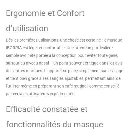
et les hommes. Il n'y a aucun
Ergonomie et Confort
effet secondaire et fournit une
lumière et une énergie pures
pour les soins de la peau, adapté
d’utilisation
à tous les types de peau, moyen
ultra simple à utiliser.
Dès les premières utilisations, une chose est certaine : le masque
【Engagement pour Une Vie de
IBORRIA est léger et confortable. Une attention particulière
Qualité avec un Excellent
Service】 Vivez un pur plaisir
semble avoir été portée à la conception pour éviter toute gêne,
avec notre Masque LED Facial
surtout au niveau nasal – un point souvent critique dans les avis
Luminothérapie pour le visage,
des autres marques. L’appareil se place simplement sur le visage
créant un souvenir heureux pour
et tient bien grâce à ses sangles ajustables, permettant ainsi de
votre famille et vos amis avec
notre emballage élégant et notre
l’utiliser même en préparant son café matinal, comme conseillé
touche spéciale. Votre bonheur
par certains utilisateurs expérimentés.
est notre priorité absolue,
choisissez IBORRIA et profitez
Efficacité constatée et
d'un excellent service client
24h/24 et 7j/7 et d'un bonheur à
fonctionnalités du masque
100 %.