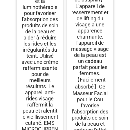
et la
Visage,Serrage
L'appareil de
luminothérapie
Raffermissement
Levage Pour Visage et
resserrement et
pour favoriser
Cou avec USB
de lifting du
l'absorption des
Rechargeable
visage a une
produits de soin
apparence
de la peau et
charmante,
aider à réduire
l'appareil de
les rides et les
massage visage
irrégularités du
de la peau est
teint. Utilisé
un cadeau
avec une crème
parfait pour les
raffermissante
femmes.
pour de
【Facilement
meilleurs
résultats. Le
absorbé】Ce
appareil anti-
Masseur Facial
rides visage
pour le Cou
raffermit la
favorise
peau et ralentit
l'absorption des
le vieillissement
produits de soin
cutané. EMS
de la peau et
MICROCURREN
renforce l'effet