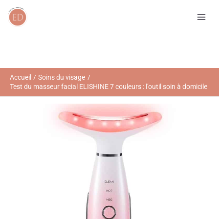
Aller
R
au
e
contenu
c
h
e
r
Accueil
Soins du visage
Test du masseur facial ELISHINE 7 couleurs : l’outil soin à domicile
c
h
e
r