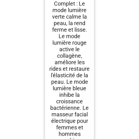
Menton 3 Modes LED -
Complet : Le
Chauffage à 45℃ EMS
mode lumière
pour Raffermissement
du Visage et du Cou -
verte calme la
Anti-Âge pour Femmes
peau, la rend
ferme et lisse.
Le mode
lumière rouge
active le
collagène,
améliore les
rides et restaure
l'élasticité de la
peau. Le mode
lumière bleue
inhibe la
croissance
bactérienne. Le
masseur facial
électrique pour
femmes et
hommes