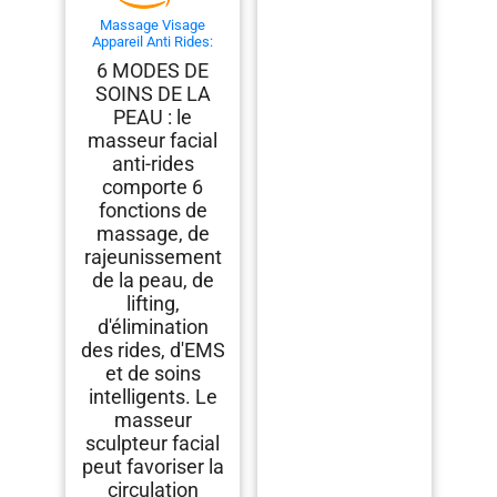
Massage Visage
Appareil Anti Rides:
Masseur Lifting
6 MODES DE
Double Menton Facial
SOINS DE LA
6 Mode Beauté
Electrique Machine
PEAU : le
Luminothérapie Led 7
masseur facial
Couleurs - EMS 45℃
Anti-Age Massage
anti-rides
Pour Raffermissement
comporte 6
du Visage et Cou
fonctions de
massage, de
rajeunissement
de la peau, de
lifting,
d'élimination
des rides, d'EMS
et de soins
intelligents. Le
masseur
sculpteur facial
peut favoriser la
circulation