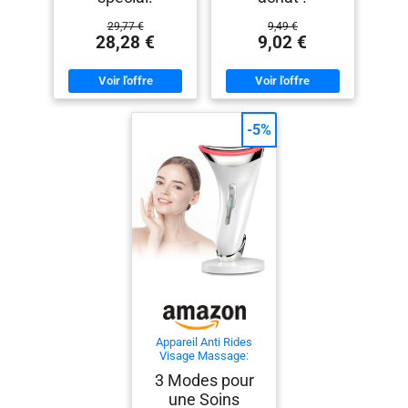
29,77 €
9,49 €
28,28 €
9,02 €
-5%
Appareil Anti Rides
Visage Massage:
Masseur Facial
3 Modes pour
Électrique pour Lifting
une Soins
Visage et Double