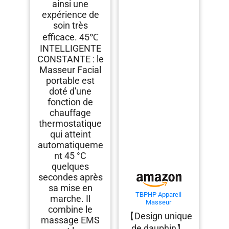
ainsi une
expérience de
soin très
efficace. 45℃
INTELLIGENTE
CONSTANTE : le
Masseur Facial
portable est
doté d'une
fonction de
chauffage
thermostatique
qui atteint
automatiqueme
nt 45 °C
quelques
secondes après
sa mise en
TBPHP Appareil
marche. Il
Masseur
combine le
Facial,Electrique
【Design unique
Appareils Lifting
massage EMS
Massage
de dauphin】