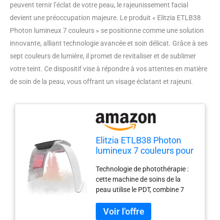
peuvent ternir l’éclat de votre peau, le rajeunissement facial
devient une préoccupation majeure. Le produit « Elitzia ETLB38
Photon lumineux 7 couleurs » se positionne comme une solution
innovante, alliant technologie avancée et soin délicat. Grâce à ses
sept couleurs de lumière, il promet de revitaliser et de sublimer
votre teint. Ce dispositif vise à répondre à vos attentes en matière
de soin de la peau, vous offrant un visage éclatant et rajeuni.
Elitzia ETLB38 Photon
lumineux 7 couleurs pour
rajeunissement de la
Technologie de photothérapie :
peau du visage et soin de
cette machine de soins de la
la peau Gris vapeur
peau utilise le PDT, combine 7
couleurs de lumière LED qui a
une longueur d'onde différente