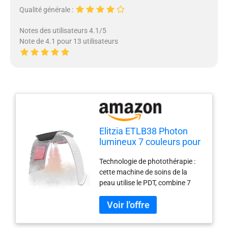
Qualité générale :
Notes des utilisateurs 4.1/5
Note de 4.1 pour 13 utilisateurs
Elitzia ETLB38 Photon
lumineux 7 couleurs pour
rajeunissement de la
Technologie de photothérapie :
peau du visage et soin de
cette machine de soins de la
la peau Gris vapeur
peau utilise le PDT, combine 7
couleurs de lumière LED qui a
une longueur d'onde différente
pour le traitement léger des
problèmes de peau, aidant à