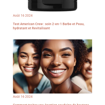
Août
16
2024
Test American Crew : soin 2-en-1 Barbe et Peau,
hydratant et Revitalisant
Août
16
2024