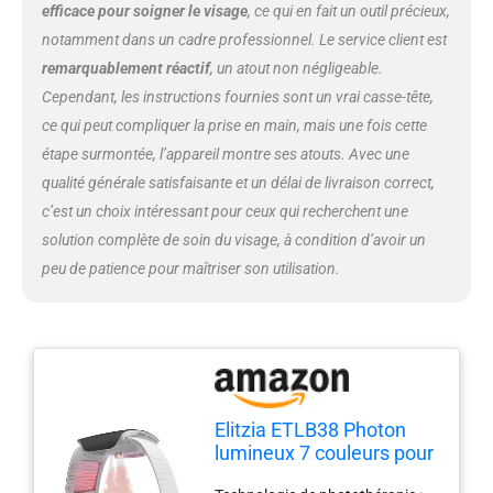
peau est adaptée pour traiter
efficace pour soigner le visage
, ce qui en fait un outil précieux,
l'acné, le visage rouge, le signe de
notamment dans un cadre professionnel. Le service client est
la variole, les pores et
remarquablement réactif
, un atout non négligeable.
l'élimination des points noirs. Sûr
Cependant, les instructions fournies sont un vrai casse-tête,
et efficace : machine de beauté à
ondes lumineuses naturelles,
ce qui peut compliquer la prise en main, mais une fois cette
transmise directement par les
étape surmontée, l’appareil montre ses atouts. Avec une
LED dans la peau, ce qui est
qualité générale satisfaisante et un délai de livraison correct,
indolore et confortable lors de
c’est un choix intéressant pour ceux qui recherchent une
l'utilisation. La lumière LED aide
solution complète de soin du visage, à condition d’avoir un
à accélérer la circulation de la
peau pour anti-âge, sans effet
peu de patience pour maîtriser son utilisation.
secondaire, sain et sûr
【Excellent cadeau pour votre
mère ou votre amoureux】
Dimensions de l'emballage : 56 x
30,5 x 41 cm. Poids brut : 4,35
kg. Un outil de soins de la peau
pour vous, qui peut éclaircir la
Elitzia ETLB38 Photon
pigmentation, décolorer les
lumineux 7 couleurs pour
taches, réparer la peau, nourrir
rajeunissement de la