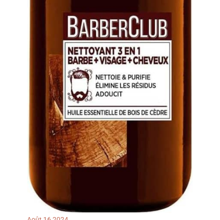
agréable. Léger, portable
et facile à utiliser – Ce
masque facial LED se
recharge facilement via
USB ou une batterie
externe. Son design léger
et flexible convient aussi
bien à une utilisation à la
maison qu'au bureau ou
en déplacement. Grâce à
la télécommande incluse,
vous pouvez facilement
sélectionner la couleur de
lumière et la durée
souhaitées pour profiter
d'une routine beauté
pratique à tout moment.
Une excellente idée
cadeau – Ce masque LED
pour le visage constitue
un cadeau idéal pour les
femmes, les proches, les
amis ou les membres de
la famille. Parfait pour un
anniversaire, Noël, la fête
des Mères, la Saint-
Valentin, le Nouvel An ou
toute autre occasion
spéciale, il s'intègre
facilement dans une
Août
16
2024