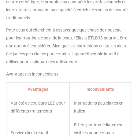
centre esthétique, le produit a su conquérir les professionnels et
taches, réparer la peau, nourrir
en profondeur. C'est le cadeau
leurs clientes, prouvant sa capacité à enrichir les soins de beauté
fantastique que vous pouvez
traditionnels.
choisir pour votre mère ou votre
amoureuse.
Pour ceux qui cherchent à essayer quelque chose de nouveau
pour leur routine de soin de la peau, l’Elitzia ETLB38 pourrait être
une option à considérer. Bien que les instructions en italien aient
été jugées peu claires par certains, l’appareil semble intuitif à
utiliser pour la plupart des utilisateurs.
Avantages et inconvénients
Avantages
Inconvénients
Variété de couleurs LED pour
Instructions peu claires en
différents traitements
italien
Effets pas immédiatement
Service client réactif
visibles pour certains