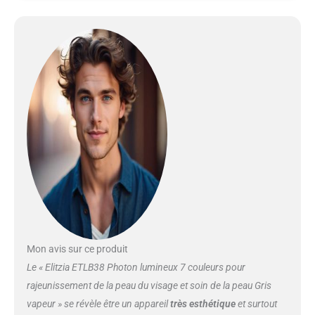
retrouver un look jeune. 7
fonctions de couleur : lumière
rouge pour stimuler la
production de collagène.
Lumière bleue pour l'élimination
et la prévention de l'acné.
Lumière verte pour l'équilibre des
pigments de couleur, réduction
des ridules, vieillissement
nourrissant la peau. Lumière
jaune pour améliorer l'échange
d'oxygène dans les cellules pour
reconstituer les cellules de la
peau. Lumière violette, double
lumière rouge et bleue pour
réparer les empreintes d'acné.
Lumière bleue claire pour
Mon avis sur ce produit
améliorer le métabolisme de la
Le « Elitzia ETLB38 Photon lumineux 7 couleurs pour
peau Nombreuses utilisations :
rajeunissement de la peau du visage et soin de la peau Gris
apparence exquise et design
vapeur » se révèle être un appareil
très esthétique
et surtout
unique, la machine de soins de la