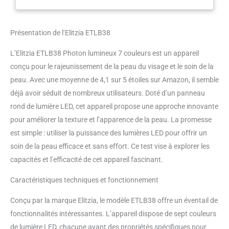
pour le traitement léger des
problèmes de peau, aidant à
retrouver un look jeune. 7
Présentation de l’Elitzia ETLB38
fonctions de couleur : lumière
rouge pour stimuler la
L’Elitzia ETLB38 Photon lumineux 7 couleurs est un appareil
production de collagène.
Lumière bleue pour l'élimination
conçu pour le rajeunissement de la peau du visage et le soin de la
et la prévention de l'acné.
peau. Avec une moyenne de 4,1 sur 5 étoiles sur Amazon, il semble
Lumière verte pour l'équilibre des
déjà avoir séduit de nombreux utilisateurs. Doté d’un panneau
pigments de couleur, réduction
rond de lumière LED, cet appareil propose une approche innovante
des ridules, vieillissement
nourrissant la peau. Lumière
pour améliorer la texture et l’apparence de la peau. La promesse
jaune pour améliorer l'échange
est simple : utiliser la puissance des lumières LED pour offrir un
d'oxygène dans les cellules pour
soin de la peau efficace et sans effort. Ce test vise à explorer les
reconstituer les cellules de la
capacités et l’efficacité de cet appareil fascinant.
peau. Lumière violette, double
lumière rouge et bleue pour
Caractéristiques techniques et fonctionnement
réparer les empreintes d'acné.
Lumière bleue claire pour
Conçu par la marque Elitzia, le modèle ETLB38 offre un éventail de
améliorer le métabolisme de la
fonctionnalités intéressantes. L’appareil dispose de sept couleurs
peau Nombreuses utilisations :
apparence exquise et design
de lumière LED, chacune ayant des propriétés spécifiques pour