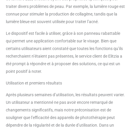
unique, la machine de soins de la
traiter divers problèmes de peau. Par exemple, la lumière rouge est
peau est adaptée pour traiter
connue pour stimuler la production de collagène, tandis que la
l'acné, le visage rouge, le signe de
lumière bleue est souvent utilisée pour traiter l’acné.
la variole, les pores et
l'élimination des points noirs. Sûr
Le dispositif est facile à utiliser, grâce à son panneau rabattable
et efficace : machine de beauté à
qui permet une application confortable sur le visage. Bien que
ondes lumineuses naturelles,
transmise directement par les
certains utilisateurs aient constaté que toutes les fonctions qu’ils
LED dans la peau, ce qui est
recherchaient n’étaient pas présentes, le service client de Elitzia a
indolore et confortable lors de
été prompt à répondre et à proposer des solutions, ce qui est un
l'utilisation. La lumière LED aide
point positif à noter.
à accélérer la circulation de la
peau pour anti-âge, sans effet
Utilisation et premiers résultats
secondaire, sain et sûr
【Excellent cadeau pour votre
Après plusieurs semaines d’utilisation, les résultats peuvent varier.
mère ou votre amoureux】
Un utilisateur a mentionné ne pas avoir encore remarqué de
Dimensions de l'emballage : 56 x
30,5 x 41 cm. Poids brut : 4,35
changements significatifs, mais notre préconisation est de
kg. Un outil de soins de la peau
souligner que l’efficacité des appareils de photothérapie peut
pour vous, qui peut éclaircir la
dépendre de la régularité et de la durée d’utilisation. Dans un
pigmentation, décolorer les