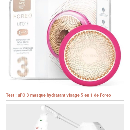
Test : uFO 3 masque hydratant visage 5 en 1 de Foreo