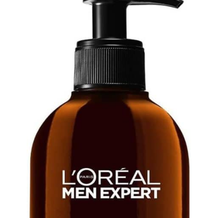
alimentaire et confort
Contient Pas De
optimal – Fabriqué en
Chargeur) Et La DuréE De
silicone souple de qualité
Vie De La Batterie Sera
alimentaire, notre masque
Plus Longue. Il N'A Pas
LED épouse naturellement
Besoin D'êTre Exposé Au
les contours du visage
Soleil Ou Baigné. Ce Type
pour un ajustement
De Produit Peut
confortable. Léger et
LéGèRement Sentir Lors
agréable à porter, il limite
De La PremièRe
la pression sur le nez et le
Utilisation. Il Est
contour des yeux tout en
Recommandé De
offrant une expérience
L'Essuyer Avant
d'utilisation confortable,
Utilisation. ✅【Convient à
même pendant une
Tous Les Types De Peau
utilisation prolongée.
】 Ce Masque De Beauté
Protection des yeux et
à Led Peut Servir De
minuterie automatique –
CompléMent à Votre
Le masque LED propose
Routine Anti-âGe Ou Anti-
trois durées d'utilisation
Imperfections. Le Masque
réglables (10, 20 ou 30
Led S'Adapte Aux
minutes) et s'éteint
Contours Du Visage Et
automatiquement à la fin
Assure Un Ajustement
du cycle pour une
Confortable.
utilisation simple et
pratique. Le masque de
protection oculaire inclus
aide à réduire l'exposition
directe à la lumière
pendant l'utilisation et
offre une expérience plus