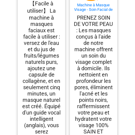
【Facile à
Machine à Masque
Visage - Soin Facial de
utiliser】 La
Beauté Naturel Do-It-
machine à
PRENEZ SOIN
Yourself (DIY) pour
masques
DE VOTRE PEAU
Nettoyer les Pores,
Éliminer l'Acné et
faciaux est
: Les masques
Points Noirs, Raffermir
facile à utiliser :
conçus à l'aide
et Hydrater la Peau
versez de l'eau
de notre
et du jus de
machine offrent
fruits/légumes
un soin du
naturels purs,
visage complet
ajoutez une
à domicile. Ils
capsule de
nettoient en
collagène, et en
profondeur les
seulement cinq
pores, éliminent
minutes, un
l'acné et les
masque naturel
points noirs,
est créé. Équipé
raffermissent
d'un guide vocal
votre peau et
intelligent
hydratent votre
(anglais), vous
visage 100%
serez
SAIN ET