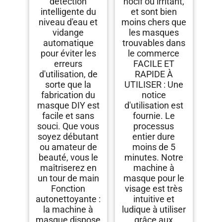
détection
nocif ou irritant,
intelligente du
et sont bien
niveau d'eau et
moins chers que
vidange
les masques
automatique
trouvables dans
pour éviter les
le commerce
erreurs
FACILE ET
d'utilisation, de
RAPIDE À
sorte que la
UTILISER : Une
fabrication du
notice
masque DIY est
d'utilisation est
facile et sans
fournie. Le
souci. Que vous
processus
soyez débutant
entier dure
ou amateur de
moins de 5
beauté, vous le
minutes. Notre
maîtriserez en
machine à
un tour de main
masque pour le
Fonction
visage est très
autonettoyante :
intuitive et
la machine à
ludique à utiliser
masque dispose
grâce aux