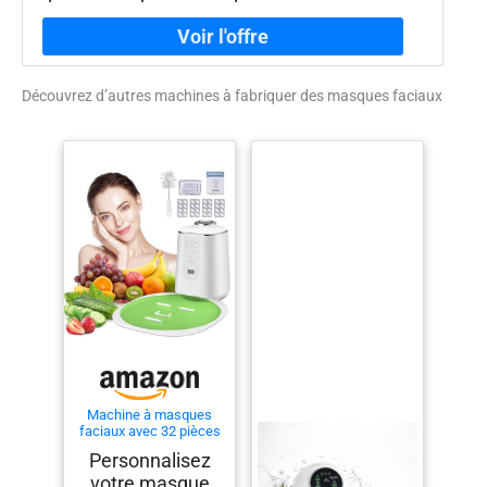
Découvrez d’autres machines à fabriquer des masques faciaux
Machine à masques
faciaux avec 32 pièces
de collagène, masque
Personnalisez
naturel DIY, masques
votre masque
de vision à faire soi-