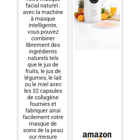
même, voix
facial naturel :
intelligente, nettoyage
avec la machine
automatique, cadeau
pour les femmes
à masque
intelligente,
vous pouvez
combiner
librement des
ingrédients
naturels tels
que le jus de
fruits, le jus de
légumes, le lait
ou le miel avec
les 32 capsules
de collagène
fournies et
fabriquer ainsi
facilement votre
masque de
soins de la peau
sur mesure