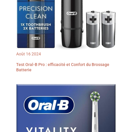
tout peut être fait
confortablement et sans
nuire au dos. Plus besoin
de se pencher, de s'étirer
péniblement ou de
s'agenouiller au sol !
Prima qualité: Pour vous
offrir un produit de haute
qualité, nous avons pensé
à chaque détail : 1. Notre
bâton télescopique est
fabriqué en alliage
Août
16
2024
d'aluminium renforcé, qui
est résistant à la
déformation et à la
Test Oral-B Pro : efficacité et Confort du Brossage
rupture. 2. Les poils de la
Batterie
brosse de nettoyage Fofile
supportent une force de
traction de plus de 2,5 kg
(beaucoup d'autres
produits n'en supportent
que 1 kg !), assurant ainsi
une longue durabilité sans
défaillance. 3. Notre
produit a un taux de
décharge de 10C, ce qui
garantit une excellente
stabilité et un faible taux
de défaillance.