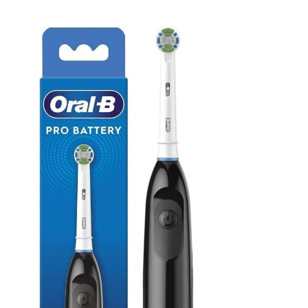
la rincer sous l'eau
nettoyage et un design
courante ou l'utiliser dans
portable et compact
des environnements
facile à utiliser et à
humides sans craindre la
ranger. Suspendez-la avec
rouille ou les courts-
le crochet inclus ou
circuits. Remarque :
démontez-la et rangez-la
Veuillez vous assurer que
dans un tiroir. Parfaite
le couvercle de protection
pour les mamans
du port de charge est
occupées, les personnes
complètement fermé.
âgées ou toute personne
Ergonomie du design de la
qui n'aime pas faire le
poignée : notre brosse de
ménage
nettoyage électrique
propose 3 longueurs
ajustables (30 cm / 84
cm / 107 cm) pour un
nettoyage sans effort
dans tous les recoins de
votre maison. Que ce soit
pour nettoyer debout des
fenêtres ou des douches
hautes avec la longueur
maximale (107 cm), pour
laver le plan de travail de
la cuisine avec la plus
courte (30 cm), ou pour
frotter les sols et la
baignoire en position
assise avec la longueur
intermédiaire (84 cm) –