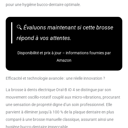
pour une hygiène bucco-dentaire optimale.
🔍
Évaluons maintenant si cette brosse
répond à vos attentes.
Disponibilité et prix à jour – informations fournies par
Amazon
Efficacité et technologie avancée : une réelle innovation ?
La brosse à dents électrique Oral-B iO 4 se distingue par son
mouvement oscillo-rotatif couplé aux micro-vibrations, procurant
une sensation de propreté digne d’un soin professionnel. Elle
parvient à éliminer jusqu’à 100 % de la plaque dentaire en plus
comparé à une brosse manuelle classique, assurant ainsi une
hygiène bucco-dentaire impeccable.