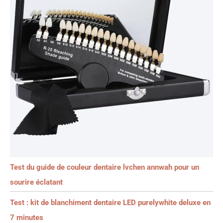
Test du guide de couleur dentaire lvchen annwah pour un
sourire éclatant
Test : kit de blanchiment dentaire LED purelywhite deluxe en
7 minutes