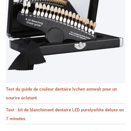
Test du guide de couleur dentaire lvchen annwah pour un
sourire éclatant
Test : kit de blanchiment dentaire LED purelywhite deluxe en
7 minutes