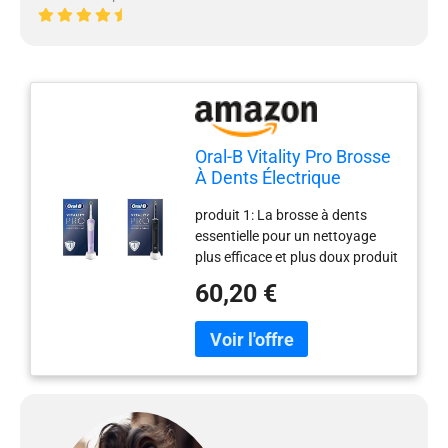
Oral-B Vitality Pro Brosse
À Dents Électrique
Violette, 1 Brossette &
produit 1: La brosse à dents
Vitality Pro Brosse À
essentielle pour un nettoyage
Dents Électrique Noire, 1
plus efficace et plus doux produit
Brossette
1: La technologie de nettoyage
60,20 €
2D unique d’Oral-B : oscille et
tourne pour éliminer jusqu’à 100
% de plaque dentaire en plus par
rapport à une brosse à dents
manuelle produit 1: 3 modes de
brossage : Modes Propreté,
Douceur et Douceur Plus
uniques pour une expérience