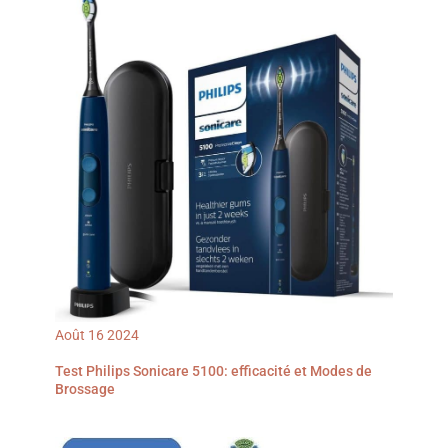
supérieur avec les
brossettes Oral-B
disponibles à l’achat
selon vos besoins : par
ex., nettoyage en
profondeur, nettoyage en
douceur, blancheur Les
brossettes Oral-B rondes
atteignent les zones
impossibles à nettoyer
avec une brosse
rectangulaire, faites
l’expérience d’un meilleur
nettoyage avec la marque
la plus utilisée par les
dentistes dans le monde
Août
16
2024
Test Philips Sonicare 5100: efficacité et Modes de
Brossage