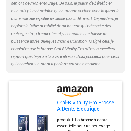
seniors de mon entourage. De plus, le plaisir de bénéficier
dent pour un nettoyage en
profondeur tout en étant douce
d’un prix plus abordable qu’en grande surface avec la garantie
pour les gencives
d’une marque réputée ne laisse pas indifférent. Cependant, je
déplore la faible durabilité de sa batterie qui nécessite des
recharges trop fréquentes et j’ai constaté une baisse de
puissance après quelques mois d’utilisation. Malgré cela, je
considère que la brosse Oral-B Vitality Pro offre un excellent
rapport qualité-prix et s’avère être un choix judicieux pour ceux
qui cherchent un produit performant sans se ruiner.
Oral-B Vitality Pro Brosse
À Dents Électrique
Violette, 1 Brossette &
produit 1: La brosse à dents
Vitality Pro Brosse À
essentielle pour un nettoyage
Dents Électrique Noire, 1