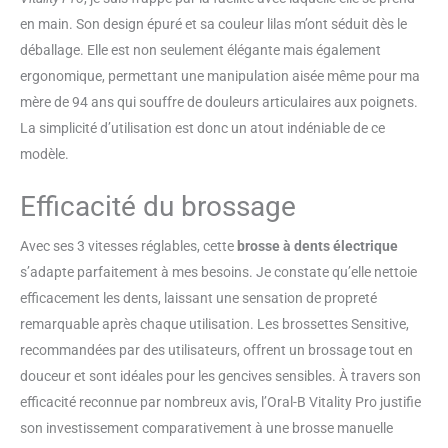
La brossette ronde d’inspiration
professionnelle entoure chaque
en main. Son design épuré et sa couleur lilas m’ont séduit dès le
dent pour un nettoyage en
déballage. Elle est non seulement élégante mais également
profondeur tout en étant douce
ergonomique, permettant une manipulation aisée même pour ma
pour les gencives produit 2: La
mère de 94 ans qui souffre de douleurs articulaires aux poignets.
brosse à dents essentielle pour
un nettoyage plus efficace et
La simplicité d’utilisation est donc un atout indéniable de ce
plus doux produit 2: La
modèle.
technologie de nettoyage 2D
unique d’Oral-B : oscille et tourne
Efficacité du brossage
pour éliminer jusqu’à 100 % de
plaque dentaire en plus par
Avec ses 3 vitesses réglables, cette
brosse à dents électrique
rapport à une brosse à dents
s’adapte parfaitement à mes besoins. Je constate qu’elle nettoie
manuelle produit 2: 3 modes de
brossage : Modes Propreté,
efficacement les dents, laissant une sensation de propreté
Douceur et Douceur Plus
remarquable après chaque utilisation. Les brossettes Sensitive,
uniques pour une expérience
recommandées par des utilisateurs, offrent un brossage tout en
incroyablement douce produit 2:
douceur et sont idéales pour les gencives sensibles. À travers son
La brossette ronde d’inspiration
professionnelle entoure chaque
efficacité reconnue par nombreux avis, l’Oral-B Vitality Pro justifie
dent pour un nettoyage en
son investissement comparativement à une brosse manuelle
profondeur tout en étant douce