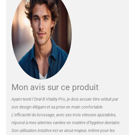
incroyablement douce produit 1:
La brossette ronde d’inspiration
professionnelle entoure chaque
dent pour un nettoyage en
profondeur tout en étant douce
pour les gencives produit 2: La
brosse à dents essentielle pour
un nettoyage plus efficace et
plus doux produit 2: La
technologie de nettoyage 2D
unique d’Oral-B : oscille et tourne
pour éliminer jusqu’à 100 % de
plaque dentaire en plus par
Mon avis sur ce produit
rapport à une brosse à dents
manuelle produit 2: 3 modes de
Ayant testé l’Oral-B Vitality Pro, je dois avouer être séduit par
brossage : Modes Propreté,
son design élégant et sa prise en main confortable.
Douceur et Douceur Plus
uniques pour une expérience
L’efficacité du brossage, avec ses trois vitesses ajustables,
incroyablement douce produit 2:
répond à mes attentes variées en matière d’hygiène dentaire.
La brossette ronde d’inspiration
Son utilisation intuitive est un atout majeur, même pour les
professionnelle entoure chaque