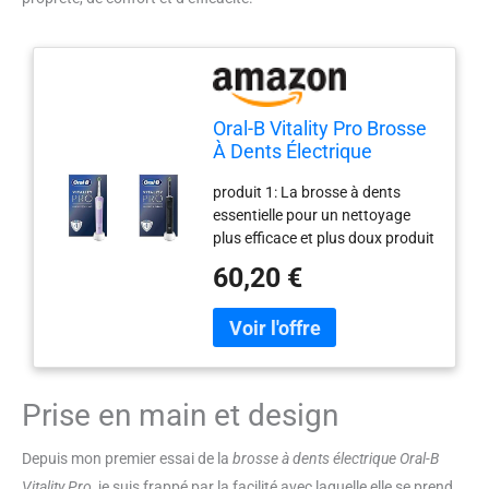
Oral-B Vitality Pro Brosse
À Dents Électrique
Violette, 1 Brossette &
produit 1: La brosse à dents
Vitality Pro Brosse À
essentielle pour un nettoyage
Dents Électrique Noire, 1
plus efficace et plus doux produit
Brossette
1: La technologie de nettoyage
60,20 €
2D unique d’Oral-B : oscille et
tourne pour éliminer jusqu’à 100
% de plaque dentaire en plus par
rapport à une brosse à dents
manuelle produit 1: 3 modes de
brossage : Modes Propreté,
Prise en main et design
Douceur et Douceur Plus
uniques pour une expérience
Depuis mon premier essai de la
brosse à dents électrique Oral-B
incroyablement douce produit 1:
Vitality Pro
, je suis frappé par la facilité avec laquelle elle se prend