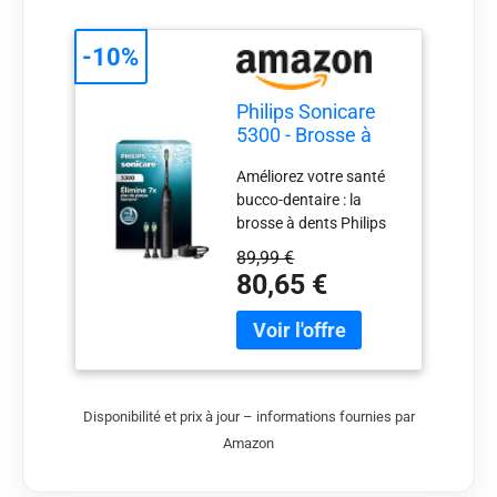
-10%
Philips Sonicare
5300 - Brosse à
dents électrique
Améliorez votre santé
sonique avec 2
bucco-dentaire : la
niveaux
brosse à dents Philips
d'intensité, Alerte
Sonicare 5300 élimine
de pression,
89,99 €
jusqu'à 7 fois plus de
EasyStart,
80,65 €
plaque dentaire¹ et
SmarTimer et
enlève les taches en
BrushPacer, Noir,
surface pour un sourire
modèle
éclatant et plus blanc
HX7101/04
Technologie Philips
[Nouvelle
Sonicare nouvelle
technologie]
Disponibilité et prix à jour – informations fournies par
génération : profitez
Amazon
d'un brossage agréable
et de soins bucco-