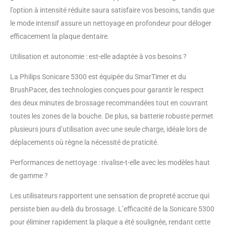
votre brossage avec deux
l’option à intensité réduite saura satisfaire vos besoins, tandis que
niveaux d'intensité pour
le mode intensif assure un nettoyage en profondeur pour déloger
répondre à vos objectifs :
choisissez une puissance
efficacement la plaque dentaire.
de nettoyage supérieure
avec le réglage élevé ou
Utilisation et autonomie : est-elle adaptée à vos besoins ?
un nettoyage en douceur
La Philips Sonicare 5300 est équipée du SmarTimer et du
et en profondeur avec le
réglage faible Dur pour la
BrushPacer, des technologies conçues pour garantir le respect
plaque, doux pour les
des deux minutes de brossage recommandées tout en couvrant
gencives : protégez vos
toutes les zones de la bouche. De plus, sa batterie robuste permet
gencives grâce à l'alerte
plusieurs jours d’utilisation avec une seule charge, idéale lors de
de pression intelligente,
qui émet de légères
déplacements où règne la nécessité de praticité.
impulsions tout en
réduisant les vibrations
Performances de nettoyage : rivalise-t-elle avec les modèles haut
lorsque vous brossez trop
de gamme ?
fort Brossage en douceur
: la fonction EasyStart
Les utilisateurs rapportent une sensation de propreté accrue qui
augmente doucement la
persiste bien au-delà du brossage. L’efficacité de la Sonicare 5300
puissance de brossage au
pour éliminer rapidement la plaque a été soulignée, rendant cette
cours des 14 premières