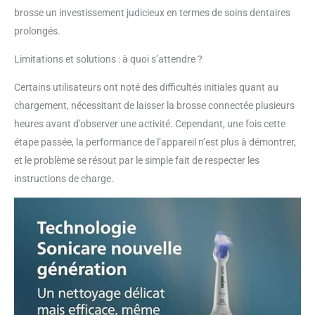
brosse un investissement judicieux en termes de soins dentaires
séances de brossage
pour vous aider à vous
prolongés.
habituer à votre brosse à
dents Philips Sonicare
Limitations et solutions : à quoi s’attendre ?
Pour que vous soyez
Certains utilisateurs ont noté des difficultés initiales quant au
entièrement satisfait de
votre achat, la brosse à
chargement, nécessitant de laisser la brosse connectée plusieurs
dents rechargeable
heures avant d’observer une activité. Cependant, une fois cette
Philips Sonicare 5300 est
étape passée, la performance de l’appareil n’est plus à démontrer,
assortie d'une garantie de
et le problème se résout par le simple fait de respecter les
2 ans et d'un délai de
rétractation de 30 jours
instructions de charge.
Le kit comprend : 1 brosse
à dents électrique sonique
5300, 3 têtes de brosse
W2 Optimal White, 1
chargeur. L’emballage
peut varier