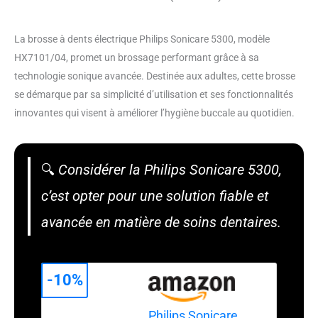
La brosse à dents électrique Philips Sonicare 5300, modèle
HX7101/04, promet un brossage performant grâce à sa
technologie sonique avancée. Destinée aux adultes, cette brosse
se démarque par sa simplicité d’utilisation et ses fonctionnalités
innovantes qui visent à améliorer l’hygiène buccale au quotidien.
🔍
Considérer la Philips Sonicare 5300,
c’est opter pour une solution fiable et
avancée en matière de soins dentaires.
-10%
Philips Sonicare