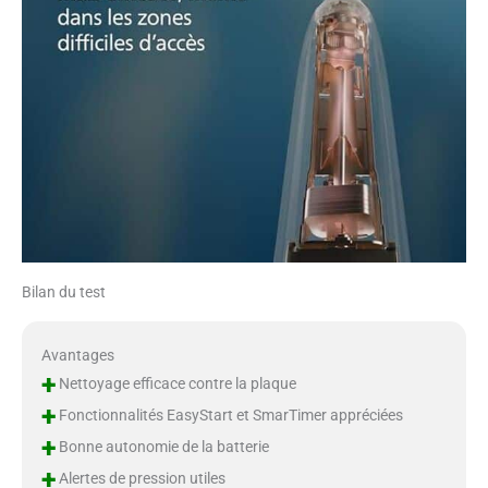
Bilan du test
Avantages
+
Nettoyage efficace contre la plaque
+
Fonctionnalités EasyStart et SmarTimer appréciées
+
Bonne autonomie de la batterie
+
Alertes de pression utiles