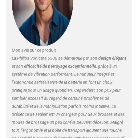
concentre sur l'élimination de la
plaque dentaire pour des
performances de nettoyage
supérieures, tandis que le mode
White s'attache à éliminer les
taches en surface pour un
sourire plus blanc Dur pour la
Mon avis sur ce produit
plaque, doux pour les gencives :
protégez vos gencives grâce à
La Philips Sonicare 5500 se démarque par son
design élégant
l'alerte de pression intelligente,
et son
efficacité de nettoyage exceptionnelle
, grâce à un
qui émet de légères impulsions
système de vibration performant. Le minuteur intégré et
tout en réduisant les vibrations
l’autonomie satisfaisante de la batterie en font un choix
lorsque vous brossez trop fort
Brossage en douceur : la
pratique pour un usage quotidien. Cependant, son prix peut
fonction EasyStart augmente
sembler excessif au regard de certains problèmes de
doucement la puissance de
durabilité et de la manipulation parfois moins intuitive. La
brossage au cours des 14
présence de seulement un chargeur pour deux brosses et des
premières séances de brossage
modes de brossage un peu confus peuvent décevoir. Malgré
pour vous aider à vous habituer
à votre brosse à dents Philips
tout, l’ergonomie et la boîte de transport ajoutent une touche
Sonicare Pour que vous soyez