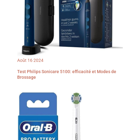
les gencives : protégez
coffrets de voyage, 1
vos gencives grâce à
chargeur ; adaptateur
l'alerte de pression
secteur non inclus.
intelligente, qui émet de
L’emballage peut varier.
légères impulsions tout
en réduisant les
vibrations lorsque vous
brossez trop fort
Brossage en douceur : la
fonction EasyStart
augmente doucement la
puissance de brossage au
cours des 14 premières
Août
16
2024
séances de brossage pour
vous aider à vous habituer
Test Philips Sonicare 5100: efficacité et Modes de
à votre brosse à dents
Brossage
Philips Sonicare Pour que
vous soyez entièrement
satisfait de votre achat, la
brosse à dents
rechargeable Philips
Sonicare 5500 est
assortie d'une garantie de
2 ans et d'un délai de
rétractation de 30 jours
Le kit comprend : 1
brosse à dents électrique
sonique 5500, 1 tête de
brosse W2 Optimal White,
1 coffret de voyage, 1