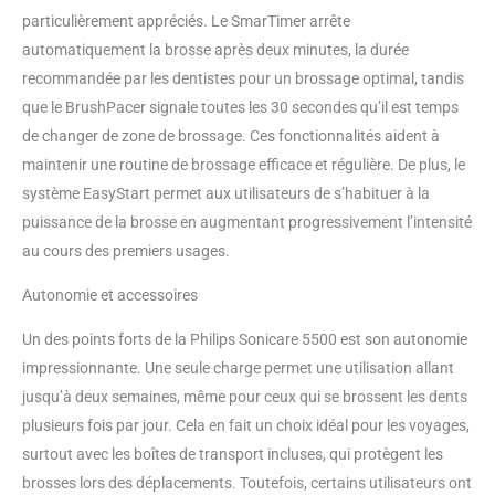
achat, la brosse à dents
particulièrement appréciés. Le SmarTimer arrête
rechargeable Philips Sonicare
automatiquement la brosse après deux minutes, la durée
5500 est assortie d'une garantie
recommandée par les dentistes pour un brossage optimal, tandis
de 2 ans et d'un délai de
que le BrushPacer signale toutes les 30 secondes qu’il est temps
rétractation de 30 jours Le kit
comprend : 2 brosses à dents
de changer de zone de brossage. Ces fonctionnalités aident à
électriques soniques 5500, 2
maintenir une routine de brossage efficace et régulière. De plus, le
têtes de brosse W2 Optimal
système EasyStart permet aux utilisateurs de s’habituer à la
White, 2 coffrets de voyage, 1
puissance de la brosse en augmentant progressivement l’intensité
chargeur ; adaptateur secteur
non inclus. L’emballage peut
au cours des premiers usages.
varier.
Autonomie et accessoires
Un des points forts de la Philips Sonicare 5500 est son autonomie
impressionnante. Une seule charge permet une utilisation allant
jusqu’à deux semaines, même pour ceux qui se brossent les dents
plusieurs fois par jour. Cela en fait un choix idéal pour les voyages,
surtout avec les boîtes de transport incluses, qui protègent les
brosses lors des déplacements. Toutefois, certains utilisateurs ont