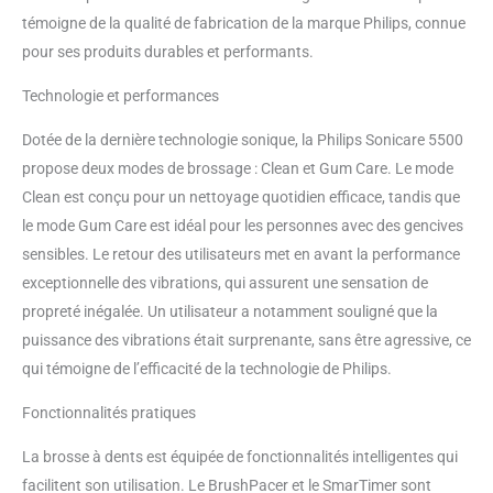
plaque dentaire pour des
témoigne de la qualité de fabrication de la marque Philips, connue
performances de nettoyage
pour ses produits durables et performants.
supérieures, tandis que le mode
White s'attache à éliminer les
Technologie et performances
taches en surface pour un
sourire plus blanc Dur pour la
Dotée de la dernière technologie sonique, la Philips Sonicare 5500
plaque, doux pour les gencives :
propose deux modes de brossage : Clean et Gum Care. Le mode
protégez vos gencives grâce à
Clean est conçu pour un nettoyage quotidien efficace, tandis que
l'alerte de pression intelligente,
le mode Gum Care est idéal pour les personnes avec des gencives
qui émet de légères impulsions
tout en réduisant les vibrations
sensibles. Le retour des utilisateurs met en avant la performance
lorsque vous brossez trop fort
exceptionnelle des vibrations, qui assurent une sensation de
Brossage en douceur : la
propreté inégalée. Un utilisateur a notamment souligné que la
fonction EasyStart augmente
puissance des vibrations était surprenante, sans être agressive, ce
doucement la puissance de
qui témoigne de l’efficacité de la technologie de Philips.
brossage au cours des 14
premières séances de brossage
Fonctionnalités pratiques
pour vous aider à vous habituer
à votre brosse à dents Philips
La brosse à dents est équipée de fonctionnalités intelligentes qui
Sonicare Pour que vous soyez
entièrement satisfait de votre
facilitent son utilisation. Le BrushPacer et le SmarTimer sont