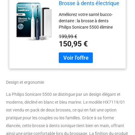
Brosse à dents électrique
sonique avec 2 modes,
Améliorez votre santé bucco-
Alerte de pression,
dentaire : la brosse à dents
EasyStart, SmarTimer et
Philips Sonicare 5500 élimine
BrushPacer, Blanc et Bleu
jusqu'à 7 fois plus de plaque
marine, Pack de 2,
199,99 €
dentaire¹ et enlève les taches en
modèle HX7119/01
150,95 €
surface pour des dents
éclatantes jusqu'à 2 fois plus
blanches¹ Technologie Philips
Sonicare nouvelle génération :
profitez d'un brossage agréable
et de soins bucco-dentaires de
Design et ergonomie
meilleure qualité grâce à 62 000
mouvements de brins par minute
La Philips Sonicare 5500 se distingue par un design élégant et
pour un nettoyage régulier,
moderne, décliné en blanc et bleu marine. Le modèle HX7119/01
même dans les zones difficiles
d'accès Personnalisez votre
est vendu en pack de deux brosses, ce qui en fait une option
nettoyage avec deux modes de
pratique pour les couples ou les familles. Grâce à sa forme
brossage ajustés selon vos
élancée, cette brosse à dents sonique tient bien en main, offrant
objectifs : le mode Clean se
ainsi une prise confortable lors du brossage. La finition du produit
concentre sur l'élimination de la