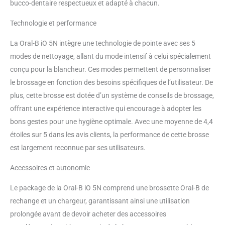
bucco-dentaire respectueux et adapté à chacun.
MODES POUR UN SOIN
PERSONNALISÉ DES GENCIVES
Technologie et performance
: Adaptez votre brossage avec 5
modes experts, incluant les
La Oral-B iO 5N intègre une technologie de pointe avec ses 5
modes "Douceur" et "Extra-
modes de nettoyage, allant du mode intensif à celui spécialement
Douceur" pour un soin sur-
conçu pour la blancheur. Ces modes permettent de personnaliser
mesure et un confort maximal
sur les zones les plus délicates
le brossage en fonction des besoins spécifiques de l’utilisateur. De
RECOMMANDÉE PAR LES
plus, cette brosse est dotée d’un système de conseils de brossage,
DENTISTES : Recommandée
offrant une expérience interactive qui encourage à adopter les
officiellement par les chirurgiens-
bons gestes pour une hygiène optimale. Avec une moyenne de 4,4
dentistes de l'Union Française
pour la Santé Bucco-Dentaire
étoiles sur 5 dans les avis clients, la performance de cette brosse
(UFSBD) UN BROSSAGE
est largement reconnue par ses utilisateurs.
OPTIMAL POUR VOS GENCIVES
: La brosse vous signale quand
Accessoires et autonomie
changer de brossette via un
voyant lumineux. Des brins
Le package de la Oral-B iO 5N comprend une brossette Oral-B de
neufs garantissent un brossage
rechange et un chargeur, garantissant ainsi une utilisation
plus efficace contre la plaque
prolongée avant de devoir acheter des accessoires
dentaire et un contact plus doux