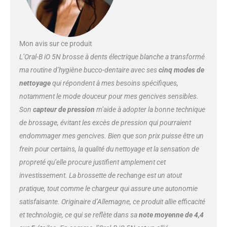
principale cause d'irritation 5
MODES POUR UN SOIN
PERSONNALISÉ DES GENCIVES
: Adaptez votre brossage avec 5
Mon avis sur ce produit
modes experts, incluant les
modes "Douceur" et "Extra-
L’Oral-B iO 5N brosse à dents électrique blanche a transformé
Douceur" pour un soin sur-
ma routine d’hygiène bucco-dentaire avec ses
cinq modes de
mesure et un confort maximal
nettoyage
qui répondent à mes besoins spécifiques,
sur les zones les plus délicates
notamment le mode douceur pour mes gencives sensibles.
RECOMMANDÉE PAR LES
DENTISTES : Recommandée
Son
capteur de pression
m’aide à adopter la bonne technique
officiellement par les chirurgiens-
de brossage, évitant les excès de pression qui pourraient
dentistes de l'Union Française
endommager mes gencives. Bien que son prix puisse être un
pour la Santé Bucco-Dentaire
frein pour certains, la qualité du nettoyage et la sensation de
(UFSBD) UN BROSSAGE
OPTIMAL POUR VOS GENCIVES
propreté qu’elle procure justifient amplement cet
: La brosse vous signale quand
investissement. La brossette de rechange est un atout
changer de brossette via un
pratique, tout comme le chargeur qui assure une autonomie
voyant lumineux. Des brins
satisfaisante. Originaire d’Allemagne, ce produit allie efficacité
neufs garantissent un brossage
plus efficace contre la plaque
et technologie, ce qui se reflète dans sa
note moyenne de 4,4
dentaire et un contact plus doux