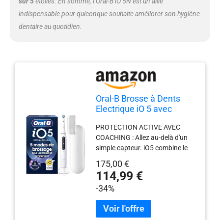
sur 5
étoiles. En somme, l’Oral-B iO 5N est un allié
avec vos gencives UN
indispensable pour quiconque souhaite améliorer son hygiène
BROSSAGE GUIDÉ POUR UN
dentaire au quotidien.
SOIN COMPLET : Le minuteur
intégré de 2 minutes vous aide à
respecter les recommandations
des dentistes pour un nettoyage
homogène
Oral-B Brosse à Dents
Electrique iO 5 avec
Brossette de Rechange,
PROTECTION ACTIVE AVEC
Blanche
COACHING : Allez au-delà d'un
simple capteur. iO5 combine le
capteur de pression intelligent et
175,00 €
lumineux à un coaching via l'app
114,99 €
Oral- B pour vous apprendre à
-34%
mieux brosser et à protéger
durablement vos gencives
CLINIQUEMENT PROUVÉ POUR