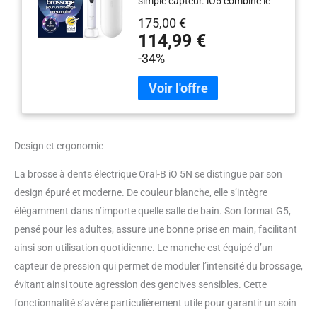
simple capteur. iO5 combine le
capteur de pression intelligent et
175,00 €
lumineux à un coaching via l'app
114,99 €
Oral- B pour vous apprendre à
-34%
mieux brosser et à protéger
durablement vos gencives
CLINIQUEMENT PROUVÉ POUR
DES GENCIVES PLUS SAINES
DÈS LA 1ÈRE SEMAINE AVEC iO :
Seule Oral-B iO combine des
Design et ergonomie
micro-vibrations douces et une
tête de brosse ronde qui entoure
La brosse à dents électrique Oral-B iO 5N se distingue par son
chaque dent pour éliminer 6x
design épuré et moderne. De couleur blanche, elle s’intègre
plus de plaque le long des
gencives NE MANQUEZ AUCUNE
élégamment dans n’importe quelle salle de bain. Son format G5,
ZONE SENSIBLE : L'application
pensé pour les adultes, assure une bonne prise en main, facilitant
Oral-B suit en temps réel les 6
ainsi son utilisation quotidienne. Le manche est équipé d’un
zones de votre bouche pour une
capteur de pression qui permet de moduler l’intensité du brossage,
couverture parfaite, prévenant
l'accumulation de plaque
évitant ainsi toute agression des gencives sensibles. Cette
dentaire le long du sillon gingival,
fonctionnalité s’avère particulièrement utile pour garantir un soin
principale cause d'irritation 5