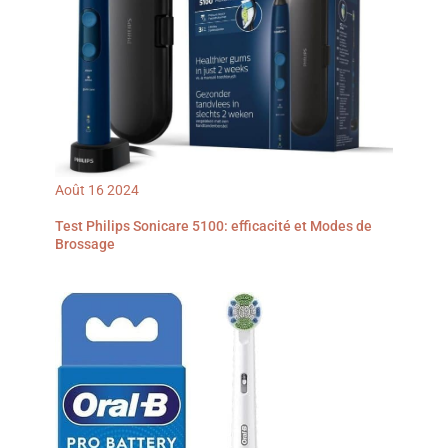
avec une brosse
rectangulaire, faites
l’expérience d’un meilleur
nettoyage avec la marque
la plus utilisée par les
dentistes dans le monde
Août
16
2024
Test Philips Sonicare 5100: efficacité et Modes de
Brossage