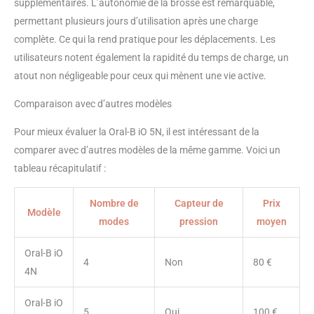
supplémentaires. L’autonomie de la brosse est remarquable,
avec vos gencives UN
BROSSAGE GUIDÉ POUR UN
permettant plusieurs jours d’utilisation après une charge
SOIN COMPLET : Le minuteur
complète. Ce qui la rend pratique pour les déplacements. Les
intégré de 2 minutes vous aide à
utilisateurs notent également la rapidité du temps de charge, un
respecter les recommandations
atout non négligeable pour ceux qui mènent une vie active.
des dentistes pour un nettoyage
homogène
Comparaison avec d’autres modèles
Pour mieux évaluer la Oral-B iO 5N, il est intéressant de la
comparer avec d’autres modèles de la même gamme. Voici un
tableau récapitulatif :
Nombre de
Capteur de
Prix
Modèle
modes
pression
moyen
Oral-B iO
4
Non
80 €
4N
Oral-B iO
5
Oui
100 €