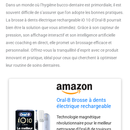
Dans un monde où l’hygiène bucco-dentaire est primordiale, il est
souvent difficile de s’assurer que l’on adopte les bonnes pratiques.
La brosse à dents électrique rechargeable iO 10 d’Oral-B pourrait
bien être la solution que vous attendiez. Grâce à son capteur de
pression, son affichage interactif et son intelligence artificielle
avec coaching en direct, elle promet un brossage efficace et
personnalisé. Offrez-vous la tranquillité d’esprit avec ce produit
innovant et pratique, idéal pour ceux qui cherchent à optimiser
leur routine de soins dentaires.
Oral-B Brosse à dents
électrique rechargeable
iO 10, capteur de
Technologie magnétique
pression, affichage
révolutionnaire pour le meilleur
interactif, intelligence
nettoyage d'Oral-B de toujours,