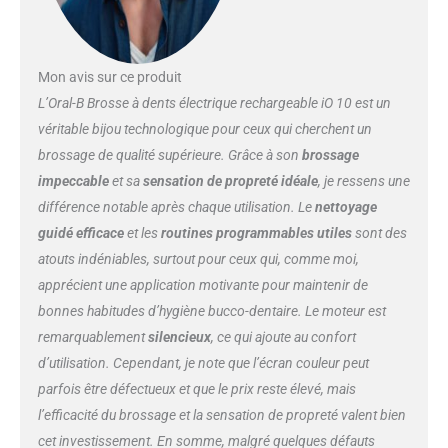
nettoyage complet Écran
interactif en couleur signale des
informations importantes, y
Mon avis sur ce produit
compris les modes de brossage
et le rappel pour le
L’Oral-B Brosse à dents électrique rechargeable iO 10 est un
remplacement de la tête, vous
véritable bijou technologique pour ceux qui cherchent un
saluez lorsque vous l'allumez et
brossage de qualité supérieure. Grâce à son
brossage
vous souriez lorsque vous faites
impeccable
et sa
sensation de propreté idéale
, je ressens une
un bon travail 7 modes de
nettoyage pour personnaliser
différence notable après chaque utilisation. Le
nettoyage
votre brossage : nettoyage
guidé efficace
et les
routines programmables utiles
sont des
quotidien, dents sensibles,
atouts indéniables, surtout pour ceux qui, comme moi,
protection des gencives,
apprécient une application motivante pour maintenir de
nettoyage en profondeur,
blanchissant, super délicat,
bonnes habitudes d’hygiène bucco-dentaire. Le moteur est
nettalingue Capteur de pression
remarquablement
silencieux
, ce qui ajoute au confort
intelligent vous avertit avec un
d’utilisation. Cependant, je note que l’écran couleur peut
voyant rouge, blanc ou vert si
parfois être défectueux et que le prix reste élevé, mais
vous vous brossez trop fort, trop
doucement ou avec la bonne
l’efficacité du brossage et la sensation de propreté valent bien
pression Passez à une brosse à
cet investissement. En somme, malgré quelques défauts