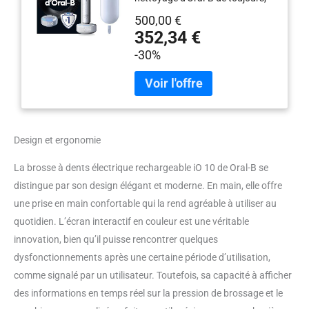
artificielle avec coaching
pour une sensation de nettoyage
en direct, 1 tête, 1 brosse,
500,00 €
professionnelle et un incroyable
étui de voyage, blanc,
352,34 €
brossage personnalisé Combine
idée cadeau
-30%
la tête ronde exclusive de la
brosse à dents Oral-B avec de
délicates micro-vibrations, pour
une sensation de fraîcheur et de
propreté en bouche. Gencives
100 % plus saines en une
Design et ergonomie
semaine qu'une brosse à dents
manuelle traditionnelle Chargeur
La brosse à dents électrique rechargeable iO 10 de Oral-B se
iO Sense intelligent avec fonction
distingue par son design élégant et moderne. En main, elle offre
live-coaching personnalisée,
vous guide intuitivement en
une prise en main confortable qui la rend agréable à utiliser au
temps réel pour un nettoyage
quotidien. L’écran interactif en couleur est une véritable
sur mesure pour vous Moniteur
innovation, bien qu’il puisse rencontrer quelques
3D des dents grâce à
dysfonctionnements après une certaine période d’utilisation,
l'intelligence artificielle surveille le
brossage des surfaces avant,
comme signalé par un utilisateur. Toutefois, sa capacité à afficher
supérieures et arrière des dents
des informations en temps réel sur la pression de brossage et le
en vous guidant vers un