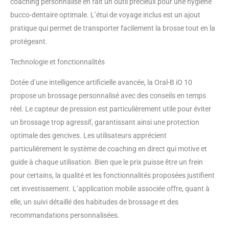
coaching personnalisé en fait un outil précieux pour une hygiène
nettoyage complet Écran
bucco-dentaire optimale. L’étui de voyage inclus est un ajout
interactif en couleur signale des
informations importantes, y
pratique qui permet de transporter facilement la brosse tout en la
compris les modes de brossage
protégeant.
et le rappel pour le
remplacement de la tête, vous
Technologie et fonctionnalités
saluez lorsque vous l'allumez et
vous souriez lorsque vous faites
Dotée d’une intelligence artificielle avancée, la Oral-B iO 10
un bon travail 7 modes de
propose un brossage personnalisé avec des conseils en temps
nettoyage pour personnaliser
réel. Le capteur de pression est particulièrement utile pour éviter
votre brossage : nettoyage
un brossage trop agressif, garantissant ainsi une protection
quotidien, dents sensibles,
protection des gencives,
optimale des gencives. Les utilisateurs apprécient
nettoyage en profondeur,
particulièrement le système de coaching en direct qui motive et
blanchissant, super délicat,
guide à chaque utilisation. Bien que le prix puisse être un frein
nettalingue Capteur de pression
pour certains, la qualité et les fonctionnalités proposées justifient
intelligent vous avertit avec un
voyant rouge, blanc ou vert si
cet investissement. L’application mobile associée offre, quant à
vous vous brossez trop fort, trop
elle, un suivi détaillé des habitudes de brossage et des
doucement ou avec la bonne
recommandations personnalisées.
pression Passez à une brosse à