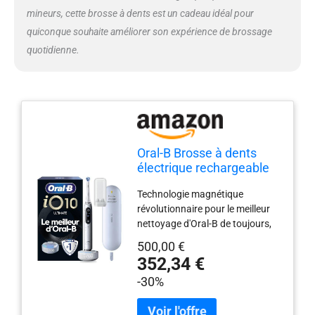
dents électrique Oral-B: vous
mineurs, cette brosse à dents est un cadeau idéal pour
êtes prêt à relever le défi Oral-B
quiconque souhaite améliorer son expérience de brossage
des 30 jours ? Satisfait ou
quotidienne.
Remboursé ! Tous les détails sur
az-oralb.it
Oral-B Brosse à dents
électrique rechargeable
iO 10, capteur de
Technologie magnétique
pression, affichage
révolutionnaire pour le meilleur
interactif, intelligence
nettoyage d'Oral-B de toujours,
artificielle avec coaching
pour une sensation de nettoyage
en direct, 1 tête, 1 brosse,
500,00 €
professionnelle et un incroyable
étui de voyage, blanc,
352,34 €
brossage personnalisé Combine
idée cadeau
-30%
la tête ronde exclusive de la
brosse à dents Oral-B avec de
délicates micro-vibrations, pour