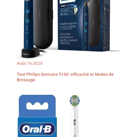
brosse à dents - Les poils
d'emmener votre brosse à
DuPont de haute qualité
dents partout lors de vos
sont doux pour les
déplacements
gencives et offrent un
brossage confortable. Les
poils de la brosse à dents
sont disponibles en 3
couleurs distinctes,
adaptées pour distinguer
différents utilisateurs.
Recommandé pour
remplacer la tête de
brosse tous les 3 mois.
Rappel de minuterie
Août
16
2024
intelligente de 2 minutes -
La brosse à dents
Test Philips Sonicare 5100: efficacité et Modes de
électrique s'arrêtera
Brossage
toutes les 30 secondes
pour vous rappeler de la
déplacer vers une autre
zone de brossage. Livré
avec un étui de voyage,
qui peut contenir une
brosse à dents et 2 têtes
de brosse, adapté aux
longs trajets ou aux
voyages en couple.