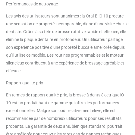
dents électrique Oral-B: vous
Performances de nettoyage
êtes prêt à relever le défi Oral-B
des 30 jours ? Satisfait ou
Les avis des utilisateurs sont unanimes : la Oral-B iO 10 procure
Remboursé ! Tous les détails sur
une sensation de propreté incomparable, digne d’une visite chez le
az-oralb.it
dentiste. Grâce à sa tête de brosse rotative rapide et efficace, elle
élimine la plaque dentaire en profondeur. Un utilisateur partage
son expérience positive d’une propreté buccale améliorée depuis
qu’il utilise ce modèle. Les routines programmables et le moteur
silencieux contribuent à une expérience de brossage agréable et
efficace.
Rapport qualité-prix
En termes de rapport qualité-prix, la brosse à dents électrique iO
10 est un produit haut de gamme qui offre des performances
exceptionnelles. Malgré son coût relativement élevé, elle est
recommandée par de nombreux utilisateurs pour ses résultats
probants. La garantie de deux ans, bien que standard, pourrait
être améliorée pour couvrir les rares cas de pannes techniques