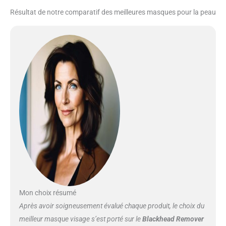
pores sur votre visage. 2.
Résultat de notre comparatif des meilleures masques pour la peau
Appliquez une quantité
appropriée de masque anti-
points noirs sur le nez et le
visage pendant 30 minutes. 3.
Retirez délicatement le masque
noir de bas en haut. 4. Utilisez de
l'eau chaude et appliquez des
produits de soins de la peau.
Rincer Satisfaction à 100 % : si
vous n'êtes pas satisfait de votre
achat pour une raison
quelconque, nous vous offrons
un excellent service client.
N'hésitez pas à nous contacter.
Nous ferons de notre mieux pour
résoudre votre problème
Mon choix résumé
Après avoir soigneusement évalué chaque produit, le choix du
meilleur masque visage s’est porté sur le
Blackhead Remover