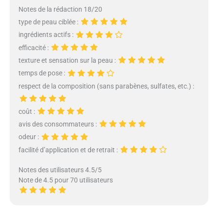
perte d'élasticité, le manque
Notes de la rédaction 18/20
d'eau sèche, l'assombrissement
type de peau ciblée :
des ridules, la sensibilité et la
fragilité. Supplémente
ingrédients actifs :
efficacement le collagène
efficacité :
déficient de la peau et restaure
texture et sensation sur la peau :
les conditions cutanées
temps de pose :
antérieures [hydratant
apaisant]: riche en sérums
respect de la composition (sans parabènes, sulfates, etc.) :
hydratants, hydratation longue
durée, emprisonne l'humidité,
coût :
adoucit la cuticule, aide la peau à
avis des consommateurs :
absorber les nutriments, nourrit
et apaise, favorise l'équilibre de
odeur :
l'huile de la peau, maintient
facilité d’application et de retrait :
l'hydratation du visage, convient
à toutes sortes de peaux
Notes des utilisateurs 4.5/5
[raffermissement anti - rides]:
Note de 4.5 pour 70 utilisateurs
rétrécit les pores, resserre la
peau, réduit les rides, s'adapte
étroitement, améliore
l'affaissement de la peau, ralentit