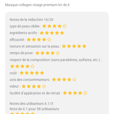
Masque collagen visage premium lot de 6
la perte de collagène, augmente
la teneur en protéines [sleep over
Night]: bukamkom bio Collagen
Notes de la rédaction 16/20
Mask est un masque hydrogel,
type de peau ciblée :
masque anti - rides de collagène
profond, peut être transparent
ingrédients actifs :
pendant plus de 3 heures, il peut
efficacité :
y avoir une sensation de fermeté
texture et sensation sur la peau :
dans les coins, peut pénétrer
temps de pose :
efficacement les nutriments du
masque dans la peau. [convient
respect de la composition (sans parabènes, sulfates, etc.) :
à la peau]: bukamkom bio
collagène masque ingrédients
coût :
sûrs, ingrédients non irritants,
avis des consommateurs :
convient à tous les types de
peau
odeur :
facilité d’application et de retrait :
Notes des utilisateurs 4.1/5
Note de 4.1 pour 58 utilisateurs