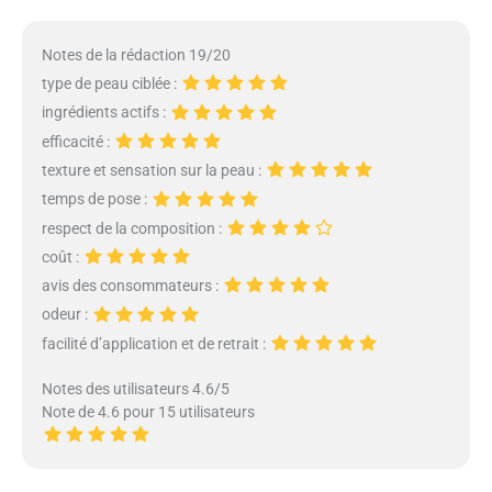
peau et anti-âge : cet extracteur
de points noirs élimine
Notes de la rédaction 19/20
facilement la saleté et l'excès
type de peau ciblée :
d'huile des pores, combat non
seulement les points noirs, mais
ingrédients actifs :
lisse également la peau pour une
efficacité :
apparence jeune et concentrée.
texture et sensation sur la peau :
Une utilisation régulière resserre
temps de pose :
les pores et assure une peau
forte, jeune et saine Ingrédients
respect de la composition :
et efficacité : le masque anti-
coût :
points noirs contient un puissant
avis des consommateurs :
extrait de bambou qui est assez
odeur :
doux pour tous les types de peau
et peut être utilisé pour éliminer
facilité d’application et de retrait :
les points noirs et les
imperfections sur le front, le nez,
Notes des utilisateurs 4.6/5
le menton ou les joues Mode
Note de 4.6 pour 15 utilisateurs
d'emploi : 1. Après le nettoyage
quotidien, veuillez utiliser une
serviette chaude pour répartir les