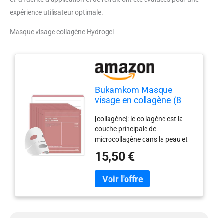
expérience utilisateur optimale.
Masque visage collagène Hydrogel
Bukamkom Masque
visage en collagène (8
paquets), Masque visage
[collagène]: le collagène est la
Hydrogel pour
couche principale de
l'hydratation et
microcollagène dans la peau et
l'apaisement, Masques
est la clé pour soutenir
en collagène en hydrogel,
15,50 €
l'épiderme. Le masque de
Masques visages Soins
collagène bukamkom est riche
de la peau
en collagène et peut résoudre les
problèmes causés par le manque
de collagène sur le visage, tels
que l'affaissement de la peau, la