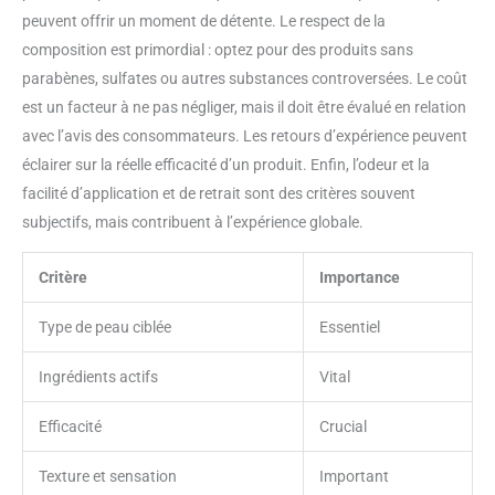
Scientifiquement formulé
peuvent offrir un moment de détente. Le respect de la
pour soulager la peau
sèche : Le masque au
composition est primordial : optez pour des produits sans
collagène améliore la
force de la barrière
parabènes, sulfates ou autres substances controversées. Le coût
cutanée, emprisonnant
efficacement l'humidité
est un facteur à ne pas négliger, mais il doit être évalué en relation
tout en maintenant un
avec l’avis des consommateurs. Les retours d’expérience peuvent
niveau de sébum
équilibré, ce qui permet
éclairer sur la réelle efficacité d’un produit. Enfin, l’odeur et la
d'obtenir une peau
visiblement plus
facilité d’application et de retrait sont des critères souvent
lumineuse et plus
hydratée, sans plaques
subjectifs, mais contribuent à l’expérience globale.
rugueuses. 🌙360-Degree
Application for Flawless
Coverage : Conçu pour
Critère
Importance
une application sur
l'ensemble du visage,
notre masque garantit
Type de peau ciblée
Essentiel
qu'aucune zone n'est
négligée, offrant une
hydratation optimale et un
Ingrédients actifs
Vital
fini lisse.
Efficacité
Crucial
Texture et sensation
Important