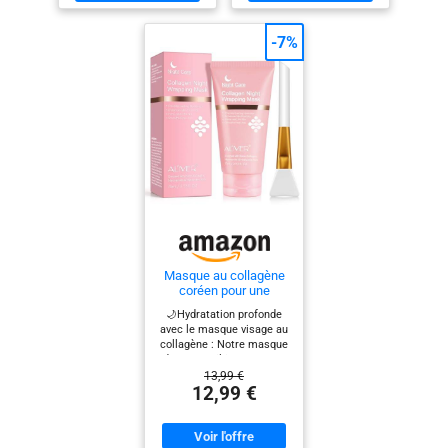
chaussettes hydratantes
surface de la peau et
non grasses, faciles à
pénètre dans les couches
utiliser. NATURELLEMENT
profondes, laissant le
-7%
NOURRISSANT : Enrichi à
teint uni et parfaitement
l'huile de Coco, à l'Urée et
hydraté. RESSERE LES
au beurre de Karité, ce
PORES & RAFFERMIT : Le
masque pieds 20 minutes
collagène ultra-basse
sans parfum régénère et
masse moléculaire
hydrate vos pieds en
maximise l’absorption et
profondeur pour leur
la pénétration dans la
redonner beauté et
peau. Il aide à affiner les
douceur. FORMULATION
pores dilatés, renforce
DOUCE : Ce masque pieds
l’élasticité
contient 0 % de colorants
immédiatement après
et de parfums, ce qui en
application et réduit
fait un produit adapté aux
visiblement l’apparence
peaux sensibles pour un
des fines lignes et rides.
soin pur et efficace.
ÉCLAIRCISSEMENT DE LA
HYDRATATION 24
PEAU : Formulé avec du
Masque au collagène
HEURES : Cliniquement
filtrat de fermentation de
coréen pour une
prouvé pour assurer une
Galactomyces et de la
hydratation profonde et
🌙Hydratation profonde
hydratation pendant 24
niacinamide, il améliore le
durable qui lisse et
avec le masque visage au
heures en une seule
teint inégal et la texture
raffermit la peau
collagène : Notre masque
application, le masque
tout en offrant des effets
pendant la nuit
de sommeil innovant est
offre un soulagement et
antioxydants, pour une
enrichi en collagène, en
13,99 €
une protection durables
peau plus unie et
acide hyaluronique et en
12,99 €
pour les pieds secs.
radieuse. AMPOULE
céramide NP, apportant
ÉCOLOGIQUE ET ÉTHIQUE
SOLIDIFIÉE : Chaque
des lipides essentiels qui
: En plus d'être non testé
flacon de 34 g d’ampoule
hydratent la peau en
sur les animaux, le
est transformé en