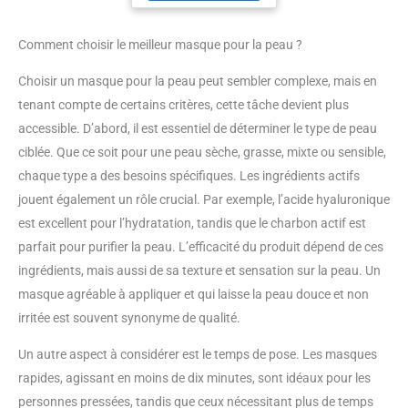
profondeur, réduisent les
Masque pieds nourrissant
masque en gel DEVIENT
ridules et améliorent la
de Scholl est formulé
TRANSPARENT : Le
sécheresse, redonnant à
sans microplastiques et
masque devient
la peau un aspect plein et
Comment choisir le meilleur masque pour la peau ?
conditionné dans un
transparent après 3
souple. 🌙Résultats
emballage recyclable, en
heures ou une nuit, livrant
visibles en un rien de
accord avec notre
les ingrédients actifs en
Choisir un masque pour la peau peut sembler complexe, mais en
temps : Profitez d'une
engagement vis-à-vis de
profondeur dans la peau.
hydratation instantanée et
l'écoresponsabilité.
Adapté à un usage le
tenant compte de certains critères, cette tâche devient plus
d'un effet raffermissant
matin
pendant 24 heures grâce
accessible. D’abord, il est essentiel de déterminer le type de peau
au masque coréen pour le
ciblée. Que ce soit pour une peau sèche, grasse, mixte ou sensible,
visage. Remarquez une
réduction significative des
chaque type a des besoins spécifiques. Les ingrédients actifs
rides en seulement 7
jours car il favorise la
jouent également un rôle crucial. Par exemple, l’acide hyaluronique
production de collagène
pour un éclat de jeunesse.
est excellent pour l’hydratation, tandis que le charbon actif est
🌙Cibler les
parfait pour purifier la peau. L’efficacité du produit dépend de ces
préoccupations de la peau
: Cette formule
ingrédients, mais aussi de sa texture et sensation sur la peau. Un
polyvalente répond à
divers problèmes de peau
masque agréable à appliquer et qui laisse la peau douce et non
tels que les contours
affaissés, le teint terne, la
irritée est souvent synonyme de qualité.
sécheresse et les
cicatrices d'acné visibles.
Un autre aspect à considérer est le temps de pose. Les masques
Convient parfaitement aux
types de peaux normales,
rapides, agissant en moins de dix minutes, sont idéaux pour les
mixtes, sèches et
sensibles. 🌙
personnes pressées, tandis que ceux nécessitant plus de temps