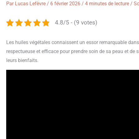
Par
Lucas Lefèvre
/
6 février 2026
/
4 minutes de lecture
/
So
4.8/5 - (9 votes)
Les huiles végétales connaissent un essor remarquable dans l
respectueuse et efficace pour prendre soin de sa peau et de s
leurs bienfaits.