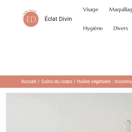
Aller
Visage
Maquilla
au
Éclat Divin
contenu
Hygiène
Divers
Accueil
Soins du corps
Huiles végétales : inconto