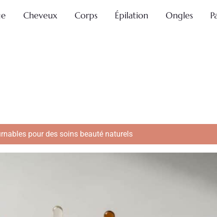
ge
Cheveux
Corps
Épilation
Ongles
P
urnables pour des soins beauté naturels