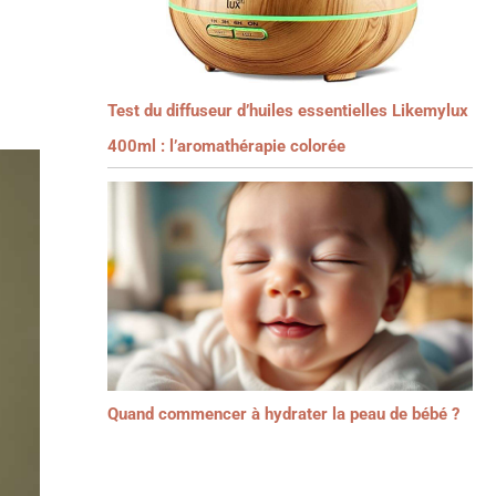
Test du diffuseur d’huiles essentielles Likemylux
400ml : l’aromathérapie colorée
Quand commencer à hydrater la peau de bébé ?