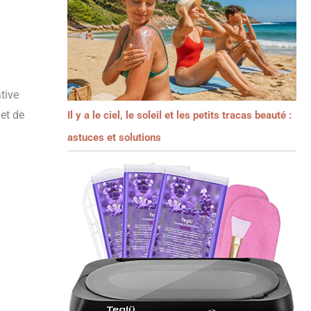
tive
et de
Il y a le ciel, le soleil et les petits tracas beauté :
astuces et solutions