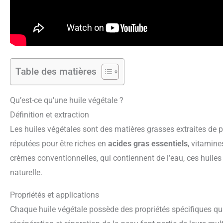
Table des matières
Qu’est-ce qu’une huile végétale ?
Définition et extraction
Les huiles végétales sont des matières grasses extraites de p
réputées pour être riches en
acides gras essentiels
, vitamine
crèmes conventionnelles, qui contiennent de l’eau, ces huile
naturelle.
Propriétés et applications
Chaque huile végétale possède des propriétés spécifiques qui 