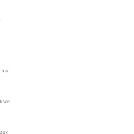
.
 tout
lisée
eaux