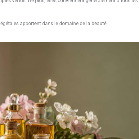
tiples vertus. De plus, elles conviennent généralement à tous les
égétales apportent dans le domaine de la beauté.