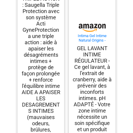
: Saugella Triple
Protection avec
son système
Acti
GyneProtection
a une triple
Intima Gel Intime
Natural Origins -
action : aide à
Régulateur Active - 200
GEL LAVANT
apaiser les
ml
INTIME
désagréments
RÉGULATEUR -
intimes +
Ce gel lavant, à
protège de
l’extrait de
façon prolongée
cranberry, aide à
+ renforce
prévenir des
l'équilibre intime
inconforts
AIDE A APAISER
intimes. pH
LES
ADAPTÉ - Votre
DESAGREMENT
zone intime
S INTIMES
nécessite un
(mauvaises
soin spécifique
odeurs,
et un produit
brûlures,