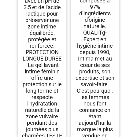
composée à
avec un pH de
97%
3,5 et de l'acide
d’ingrédients
lactique pour
d’origine
préserver une
naturelle.
zone intime
QUALITɠ-
équilibrée,
protégée et
Expert en
renforcée.
hygiène intime
PROTECTION
depuis 1990,
LONGUE DUREE
Intima met au
: Le gel lavant
cœur de ses
intime féminin
produits, son
offre une
expertise et son
protection sur le
savoir-faire.
long terme et
C’est pourquoi,
respecte
les femmes
l'hydratation
nous font
naturelle de la
confiance en
zone vulvaire
étant
pendant des
aujourd’hui la
journées plus
marque la plus
chargées TESTE
vendue en