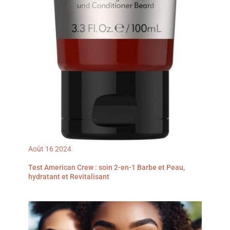
Août
16
2024
Test American Crew : soin 2-en-1 Barbe et Peau,
hydratant et Revitalisant