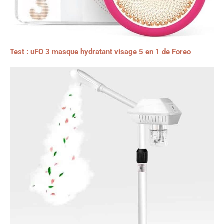
Test : uFO 3 masque hydratant visage 5 en 1 de Foreo