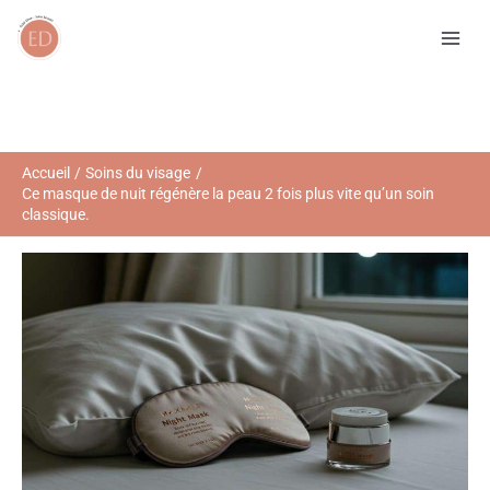
Aller
R
au
e
contenu
c
h
e
r
Accueil
Soins du visage
Ce masque de nuit régénère la peau 2 fois plus vite qu’un soin
c
classique.
h
e
r