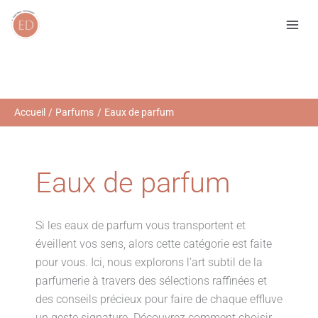
Aller
R
au
e
contenu
c
h
e
r
Accueil
Parfums
Eaux de parfum
c
h
e
Eaux de parfum
r
Si les eaux de parfum vous transportent et
éveillent vos sens, alors cette catégorie est faite
pour vous. Ici, nous explorons l’art subtil de la
parfumerie à travers des sélections raffinées et
des conseils précieux pour faire de chaque effluve
un geste signature. Découvrez comment choisir