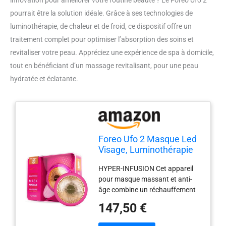
innovation pour améliorer votre routine beauté ? Le Foreo Ufo 2
pourrait être la solution idéale. Grâce à ses technologies de
luminothérapie, de chaleur et de froid, ce dispositif offre un
traitement complet pour optimiser l’absorption des soins et
revitaliser votre peau. Appréciez une expérience de spa à domicile,
tout en bénéficiant d’un massage revitalisant, pour une peau
hydratée et éclatante.
Foreo Ufo 2 Masque Led
Visage, Luminothérapie
Rouge Et Spectre
HYPER-INFUSION Cet appareil
Complet, Masque Visage
pour masque massant et anti-
Beauté, Traitement
âge combine un réchauffement
Chaud, Froid, Massage
5x plus rapide avec un massage
Visage, Hydratant,
147,50 €
T-sonique pour faciliter
Absorption Supérieure
l'absorption des soins et obtenir
Soins De La Peau,