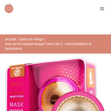
Aller
R
au
e
contenu
c
h
e
r
Accueil
Soins du visage
Avis sur le masque visage Foreo Ufo 2 : soins lumineux et
c
hydratants
h
e
r