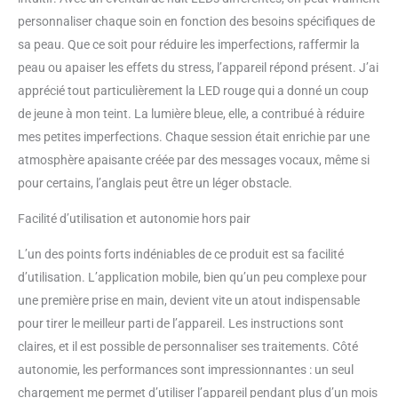
COMPATIBLE AVEC TOUS LES
personnaliser chaque soin en fonction des besoins spécifiques de
MASQUES UFO Soins de la peau
coréens, clean aux extraits
sa peau. Que ce soit pour réduire les imperfections, raffermir la
naturels cliniquement prouvés .
peau ou apaiser les effets du stress, l’appareil répond présent. J’ai
UFO 2 est compatible avec tous
apprécié tout particulièrement la LED rouge qui a donné un coup
les masques tissu et tous les
de jeune à mon teint. La lumière bleue, elle, a contribué à réduire
masques actifs UFO.
mes petites imperfections. Chaque session était enrichie par une
atmosphère apaisante créée par des messages vocaux, même si
pour certains, l’anglais peut être un léger obstacle.
Facilité d’utilisation et autonomie hors pair
L’un des points forts indéniables de ce produit est sa facilité
d’utilisation. L’application mobile, bien qu’un peu complexe pour
une première prise en main, devient vite un atout indispensable
pour tirer le meilleur parti de l’appareil. Les instructions sont
claires, et il est possible de personnaliser ses traitements. Côté
autonomie, les performances sont impressionnantes : un seul
chargement me permet d’utiliser l’appareil pendant plus d’un mois