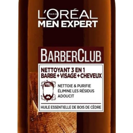
Télécommande et Guide
confortable durant la
de démarrage.
séance. Idéal pour un
Dimensions : H : 219,3
usage quotidien et parfait
mm ; L : 203 mm ; P :
comme idée cadeau
149,5 mm. Couleur : Lilas
beauté.