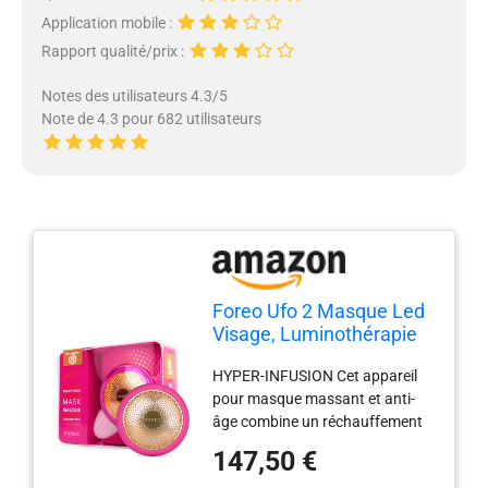
Application mobile :
Rapport qualité/prix :
Notes des utilisateurs 4.3/5
Note de 4.3 pour 682 utilisateurs
Foreo Ufo 2 Masque Led
Visage, Luminothérapie
Rouge Et Spectre
HYPER-INFUSION Cet appareil
Complet, Masque Visage
pour masque massant et anti-
Beauté, Traitement
âge combine un réchauffement
Chaud, Froid, Massage
5x plus rapide avec un massage
Visage, Hydratant,
147,50 €
T-sonique pour faciliter
Absorption Supérieure