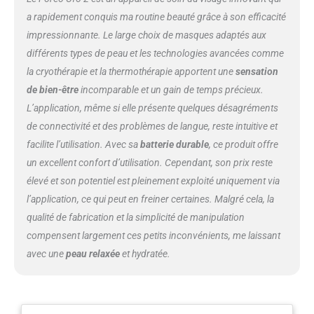
COMPATIBLE AVEC TOUS LES
a rapidement conquis ma routine beauté grâce à son efficacité
MASQUES UFO Soins de la peau
impressionnante. Le large choix de masques adaptés aux
coréens, clean aux extraits
différents types de peau et les technologies avancées comme
naturels cliniquement prouvés .
UFO 2 est compatible avec tous
la cryothérapie et la thermothérapie apportent une
sensation
les masques tissu et tous les
de bien-être
incomparable et un gain de temps précieux.
masques actifs UFO.
L’application, même si elle présente quelques désagréments
de connectivité et des problèmes de langue, reste intuitive et
facilite l’utilisation. Avec sa
batterie durable
, ce produit offre
un excellent confort d’utilisation. Cependant, son prix reste
élevé et son potentiel est pleinement exploité uniquement via
l’application, ce qui peut en freiner certaines. Malgré cela, la
qualité de fabrication et la simplicité de manipulation
compensent largement ces petits inconvénients, me laissant
avec une
peau relaxée
et hydratée.