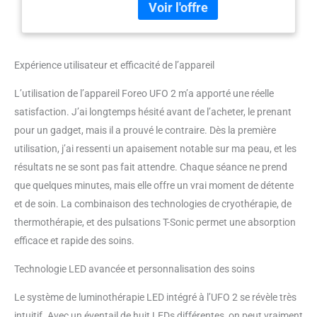
des résultats optimaux.
Fuchsia
MASQUE LUMINOTHÉRAPIE
VISAGE Luminothérapie par LED
à 8 couleurs pour améliorer et
Expérience utilisateur et efficacité de l’appareil
satisfaire tous les besoins de la
peau pour des résultats de soins
L’utilisation de l’appareil Foreo UFO 2 m’a apporté une réelle
de niveau pro sans effort, à la
satisfaction. J’ai longtemps hésité avant de l’acheter, le prenant
maison. CONTRÔLE AVANCÉ DE
LA TEMPÉRATURE Le contrôle
pour un gadget, mais il a prouvé le contraire. Dès la première
avancé de la température
utilisation, j’ai ressenti un apaisement notable sur ma peau, et les
permet une personnalisation
résultats ne se sont pas fait attendre. Chaque séance ne prend
complète du réchauffement et
que quelques minutes, mais elle offre un vrai moment de détente
du refroidissement pour une
expérience de soin spa sur
et de soin. La combinaison des technologies de cryothérapie, de
mesure. CRYOTHÉRAPIE POUR
thermothérapie, et des pulsations T-Sonic permet une absorption
RAFFERMIR Le refroidissement
efficace et rapide des soins.
minimise les pores et conserve
l'hydratation et les ingrédients
Technologie LED avancée et personnalisation des soins
du masque, atténue les poches,
combat les inflammations et
Le système de luminothérapie LED intégré à l’UFO 2 se révèle très
raffermit instantanément.
intuitif. Avec un éventail de huit LEDs différentes, on peut vraiment