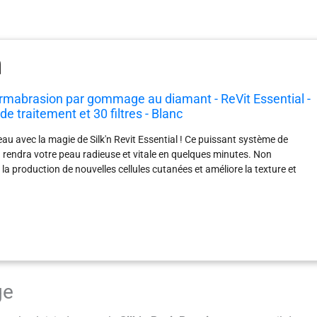
dermabrasion par gommage au diamant - ReVit Essential -
de traitement et 30 filtres - Blanc
au avec la magie de Silk'n Revit Essential ! Ce puissant système de
rendra votre peau radieuse et vitale en quelques minutes. Non
 la production de nouvelles cellules cutanées et améliore la texture et
eau, mais il réduit également l’apparence des taches de vieillesse et des
e qu'un peeling avec Silk'n ReVit Essential peut faire pour votre peau !
r des yeux, nez, menton, cou et mains : Silk'n ReVit Essential peut traiter
'appareil est livré en standard avec deux embouts de traitement
grossier. Commencez toujours votre traitement avec l'embout fin. Utilisez
soire lors des séances de traitement suivantes si vous préférez un
l. Utilisez l'embout grossier si votre peau a besoin d'un peeling plus
ge