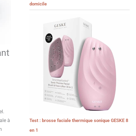
domicile
ant
l.
ale à
Test : brosse faciale thermique sonique GESKE 8
n
en 1