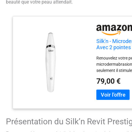
beauté que votre peau attendait.
Silk'n - Micro
Avec 2 pointes 
Renouvelez votre pe
microdermabrasion 
seulement il stimule
l’élasticité de la p
79,00 €
ridules. Découvrez c
Front, joues, contou
toutes ces zones. L
diamantés : fin et 
également cet acces
peeling doux à norma
Présentation du Silk’n Revit Presti
intensif.