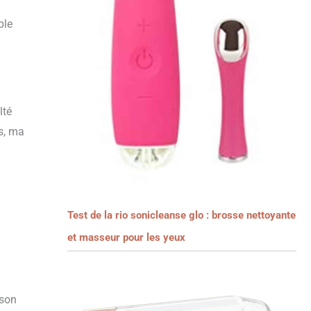
ble
lté
ns, ma
Test de la rio sonicleanse glo : brosse nettoyante
et masseur pour les yeux
 son