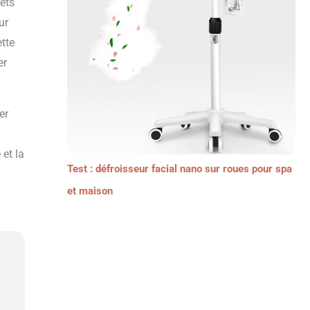
ets
ur
ette
er
er
 et la
Test : défroisseur facial nano sur roues pour spa
et maison