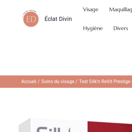
Aller
Visage
Maquilla
au
Éclat Divin
contenu
Hygiène
Divers
Accueil
Soins du visage
Test Silk’n ReVit Prestig