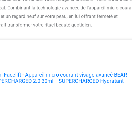
idéal. Combinant la technologie avancée de l’appareil micro coura
t un regard neuf sur votre peau, en lui offrant fermeté et
t transformer votre rituel beauté quotidien.
l Facelift - Appareil micro courant visage avancé BEAR
PERCHARGED 2.0 30ml + SUPERCHARGED Hydratant
action HA+PGA 50 ml - Anti-âge - Soin visage