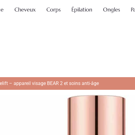
ge
Cheveux
Corps
Épilation
Ongles
P
lift – appareil visage BEAR 2 et soins anti-âge