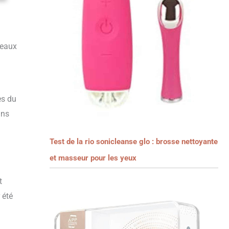
veaux
es du
ins
Test de la rio sonicleanse glo : brosse nettoyante
et masseur pour les yeux
t
 été