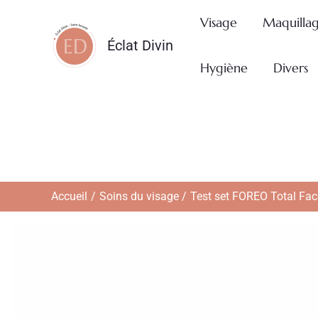
Aller
Visage
Maquilla
au
Éclat Divin
contenu
Hygiène
Divers
Accueil
Soins du visage
Test set FOREO Total Face