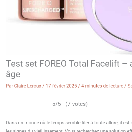
Test set FOREO Total Facelift – 
âge
Par
Claire Leroux
/
17 février 2025
/
4 minutes de lecture
/
So
5/5 - (7 votes)
Dans un monde où le temps semble filer à toute allure, il est n
les signes du vieillissement. Vous recherchez une solution effi