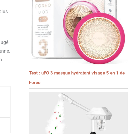
plus
 jugé
enne.
la
Test : uFO 3 masque hydratant visage 5 en 1 de
Foreo