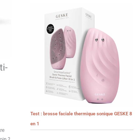
i-
Test : brosse faciale thermique sonique GESKE 8
en 1
tre
oin ?