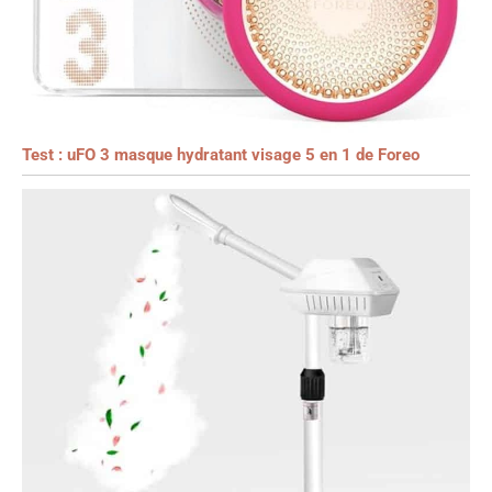
Test : uFO 3 masque hydratant visage 5 en 1 de Foreo