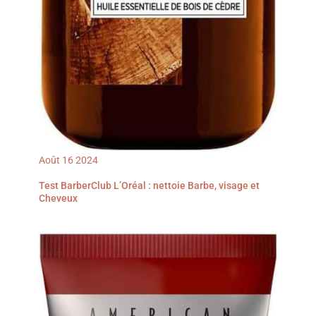
rasage confortable, rapide
et précis pour un usage
au quotidien. Cadeau idéal
pour un père, un mari, un
ami ou un fils à l'occasion
des anniversaires, de
Noël, de la Saint-Valentin
et d'autres fêtes.
Comprend une garantie
fiable de 18 mois et un
service client réactif.
Août
16
2024
Test BarberClub L’Oréal : nettoie Barbe, visage et
Cheveux