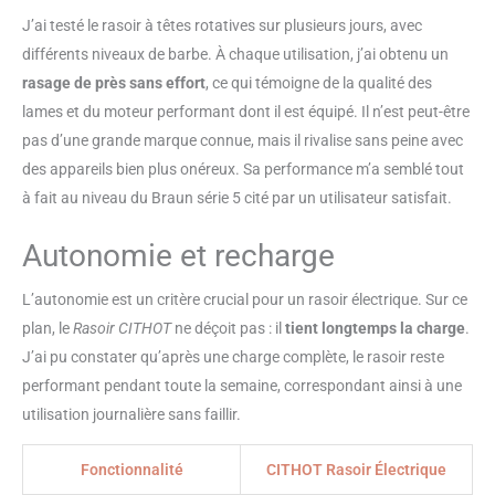
fil, ce qui vous permet de profiter
d’un rasage sans souci IPX7
J’ai testé le rasoir à têtes rotatives sur plusieurs jours, avec
Étanche et Lavable: Le rasoir à
différents niveaux de barbe. À chaque utilisation, j’ai obtenu un
tête rotative pour hommes est
rasage de près sans effort
, ce qui témoigne de la qualité des
étanche IPX7, et vous pouvez
lames et du moteur performant dont il est équipé. Il n’est peut-être
choisir de vous raser à sec ou
humide pour réduire l’irritation ;
pas d’une grande marque connue, mais il rivalise sans peine avec
Vous pouvez également profiter
des appareils bien plus onéreux. Sa performance m’a semblé tout
d’un rasage rafraîchissant sous
à fait au niveau du Braun série 5 cité par un utilisateur satisfait.
la douche, il suffit de rincer le
rasoir electrique sous le robinet
Autonomie et recharge
après utilisation Tondeuse de
Précision: Le rasoir à 3 têtes
L’autonomie est un critère crucial pour un rasoir électrique. Sur ce
équipé d'une tondeuse
escamotable, il peut couper avec
plan, le
Rasoir CITHOT
ne déçoit pas : il
tient longtemps la charge
.
précision la barbe, la barbe, les
J’ai pu constater qu’après une charge complète, le rasoir reste
favoris et d'autres parties;
performant pendant toute la semaine, correspondant ainsi à une
Comprend également une
utilisation journalière sans faillir.
brosse, un couvercle de
protection, un adaptateur et des
instructions
Fonctionnalité
CITHOT Rasoir Électrique