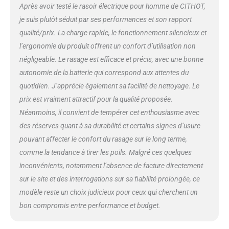
Après avoir testé le rasoir électrique pour homme de CITHOT,
humide pour réduire l’irritation ;
je suis plutôt séduit par ses performances et son rapport
Vous pouvez également profiter
d’un rasage rafraîchissant sous
qualité/prix. La charge rapide, le fonctionnement silencieux et
la douche, il suffit de rincer le
l’ergonomie du produit offrent un confort d’utilisation non
rasoir electrique sous le robinet
négligeable. Le rasage est efficace et précis, avec une bonne
après utilisation Tondeuse de
autonomie de la batterie qui correspond aux attentes du
Précision: Le rasoir à 3 têtes
équipé d'une tondeuse
quotidien. J’apprécie également sa facilité de nettoyage. Le
escamotable, il peut couper avec
prix est vraiment attractif pour la qualité proposée.
précision la barbe, la barbe, les
Néanmoins, il convient de tempérer cet enthousiasme avec
favoris et d'autres parties;
des réserves quant à sa durabilité et certains signes d’usure
Comprend également une
brosse, un couvercle de
pouvant affecter le confort du rasage sur le long terme,
protection, un adaptateur et des
comme la tendance à tirer les poils. Malgré ces quelques
instructions
inconvénients, notamment l’absence de facture directement
sur le site et des interrogations sur sa fiabilité prolongée, ce
modèle reste un choix judicieux pour ceux qui cherchent un
bon compromis entre performance et budget.