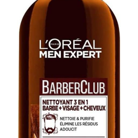
étanche et facile à
nettoyer : convient pour
un rasage sur peau sèche
ou humide. La tête
amovible et la conception
étanche permettent un
nettoyage rapide et sans
effort sous l'eau courante,
pour une fraîcheur
toujours hygiénique et
opérationnel pour le
prochain usage. Idéal pour
les voyages et le
quotidien : ce rasoir
homme compact et léger
dispose d'un verrouillage
de sécurité (activation par
3 secondes de pression)
et est fourni avec un sac
de voyage pour une
grooming nomade.
L'écran LED affiche le
niveau de batterie et la
recharge USB-C garantit
une utilisation des plus
simples. Le cadeau
parfait : nos rasoirs
hommes électriques au
design élégant et
fonctionnel offrent un