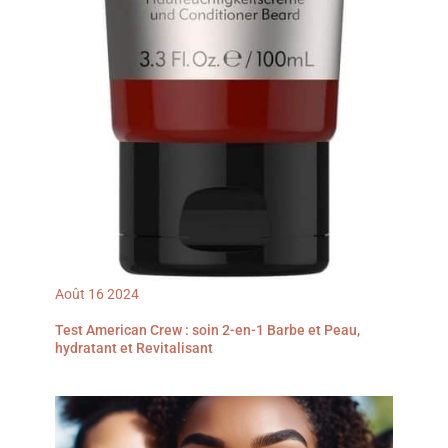
Août
16
2024
Test American Crew : soin 2-en-1 Barbe et Peau,
hydratant et Revitalisant