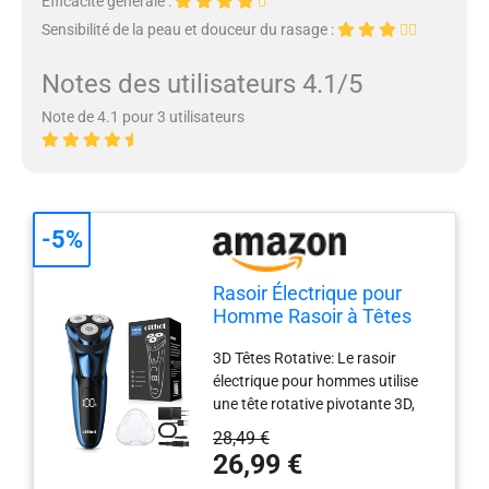
Efficacité générale :
Sensibilité de la peau et douceur du rasage :
Notes des utilisateurs 4.1/5
Note de 4.1 pour 3 utilisateurs
-5%
Rasoir Électrique pour
Homme Rasoir à Têtes
Rotatives avec Tondeuse
3D Têtes Rotative: Le rasoir
Barbe de Précision IPX7
électrique pour hommes utilise
Rasoir à Sec et Humide
une tête rotative pivotante 3D,
avec Verrouillage de
qui s'adapte automatiquement
Voyage RS8336 Bleu
28,49 €
aux contours du visage, du cou
Shaver Portable
26,99 €
et même du menton, ce qui