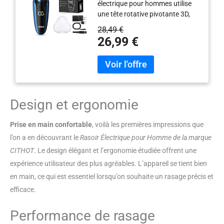
électrique pour hommes utilise
Rasoir à Sec et Humide
une tête rotative pivotante 3D,
avec Verrouillage de
qui s'adapte automatiquement
Voyage RS8336 Bleu
28,49 €
aux contours du visage, du cou
Shaver Portable
26,99 €
et même du menton, ce qui
permet d'avoir facilement une
expérience de rasage propre et
douce Affichage LCD: Ce rasoir
électrique est équipé d'un écran
LCD, qui affiche facilement les
Design et ergonomie
informations clés, y compris
l'affichage de l'alimentation, le
Prise en main confortable
, voilà les premières impressions que
voyant de batterie faible, le
l’on a en découvrant le
Rasoir Électrique pour Homme de la marque
voyant de nettoyage et le voyant
CITHOT
. Le design élégant et l’ergonomie étudiée offrent une
de verrouillage, ce qui le rend
clair en un coup d'œil et facilite
expérience utilisateur des plus agréables. L’appareil se tient bien
l'utilisation Batterie Durable: Le
en main, ce qui est essentiel lorsqu’on souhaite un rasage précis et
rasoir electrique homme se
efficace.
charge en 1.5 heure et peut être
utilisé pendant 90 à 120
Performance de rasage
minutes; Il peut être utilisé sans