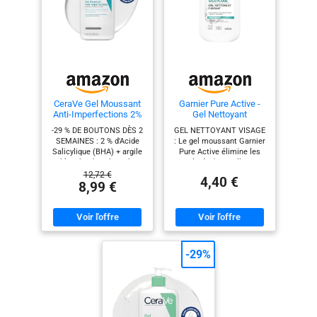
CeraVe Gel Moussant
Garnier Pure Active -
Anti-Imperfections 2%
Gel Nettoyant
Acide Salicylique
Moussant - Purifie,
-29 % DE BOUTONS DÈS 2
GEL NETTOYANT VISAGE
Hydrate & Élimine Les
SEMAINES : 2 % d'Acide
: Le gel moussant Garnier
Impuretés - Acide
Salicylique (BHA) + argile
Pure Active élimine les
Hyaluronique,
blanche dissolvent le
saletés (maquillage,
Céramide, Argile -
sébum, exfolient et
pollution), affine le grain
12,72 €
Vegan & Cruelty Free -
4,40 €
désobstruent les pores.
de la peau, tout en
8,99 €
Tous Types de Peaux -
Résultats cliniquement
hydratant et en
250 ml
mesurés (étude, F&H, 13-
protégeant la barrière
45 ans, 50 participants).
cutanée. Un indispensable
Développé avec des
de votre skincare routine.
dermatologues.
UNE PEAU ADOUCIE :
TECHNOLOGIE SÉBUM
Après 2 semaines
-29%
CONTRÔLE : absorbe
d'utilisation quotidienne,
l'excès de sébum dès le
100 % des
rinçage et matifie toute la
consommateurs trouvent
journée. 86 % des patients
leur peau plus douce, 96%
constatent moins
témoignent d'une
d'imperfections dès 1
meilleure hydratation et