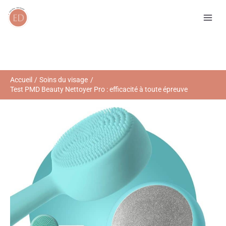
Aller
R
au
e
contenu
c
h
e
r
Accueil
Soins du visage
Test PMD Beauty Nettoyer Pro : efficacité à toute épreuve
c
h
e
r