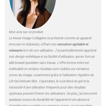
1: Réactivation du collagène : il
ralentit et combat le processus
du vieillissement cutané en
stimulant le renouvellement du
collagène, estompe les rides et
ridules et améliore l’élasticité et
la texture de la peau. produit 1:
Mon avis sur ce produit
Technologie professionnelle :
Le Newa Visage Collagène se présente comme un appareil
NEWA utilise la technologie de
innovant et séduisant, offrant une
sensation agréable et
pointe 3 DEEP, qui a fait ses
relaxante
lors de son utilisation. J’ai particulièrement apprécié
preuves auprès de
dermatologues de premier plan
son design esthétique et sa facilité d’utilisation, qui en font un
et est utilisée dans des cliniques
allié beauté quotidien sans tracas. L’effet bonne mine est
professionnelles du monde
indéniable et certains résultats sont visibles sur certaines
entier. produit 2: convient aux
zones du visage, notamment grâce à l’utilisation régulière du
peaux délicates : sans parabène,
sans conservateur, sans parfum
Lift Gel Delicate Skin. Cependant, le coût élevé du gel et la
produit 2: appareil Newa : le
nécessité d’une utilisation fréquente pour des résultats
Newa lift gel pour peaux
optimaux peuvent freiner les utilisateurs. De plus, j’ai rencontré
délicates ne s'utilise pas seul, il
quelques soucis de durabilité de l’appareil et une absence
s'utilise avec l'appareil Newa
d’amélioration notable sur certaines zones, ce qui peut être