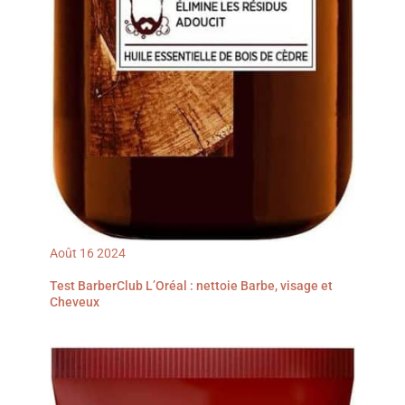
Août
16
2024
Test BarberClub L’Oréal : nettoie Barbe, visage et
Cheveux