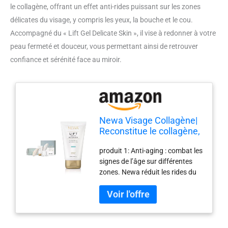
le collagène, offrant un effet anti-rides puissant sur les zones
délicates du visage, y compris les yeux, la bouche et le cou.
Accompagné du « Lift Gel Delicate Skin », il vise à redonner à votre
peau fermeté et douceur, vous permettant ainsi de retrouver
confiance et sérénité face au miroir.
Newa Visage Collagène|
Reconstitue le collagène,
réduit les rides| rides du
produit 1: Anti-aging : combat les
visage, des yeux, de la
signes de l’âge sur différentes
bouche et du cou| anti-
zones. Newa réduit les rides du
rides puissant et
visage, des yeux, de la bouche et
immédiat & Lift Gel
du cou. Efficacité prouvée
Delicate Skin|
cliniquement : une étude
Reconstitue Le Collagène
soumise et validée par la FDA.
produit 1: Résultats immédiats: