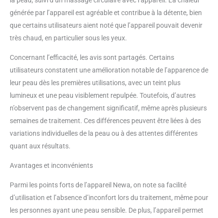
et est utilisée dans des cliniques
générée par l’appareil est agréable et contribue à la détente, bien
professionnelles du monde
entier. produit 2: convient aux
que certains utilisateurs aient noté que l’appareil pouvait devenir
peaux délicates : sans parabène,
très chaud, en particulier sous les yeux.
sans conservateur, sans parfum
produit 2: appareil Newa : le
Concernant l’efficacité, les avis sont partagés. Certains
Newa lift gel pour peaux
utilisateurs constatent une amélioration notable de l’apparence de
délicates ne s'utilise pas seul, il
leur peau dès les premières utilisations, avec un teint plus
s'utilise avec l'appareil Newa
lumineux et une peau visiblement repulpée. Toutefois, d’autres
visage collagène pour des
résultats optimum produit 2:
n’observent pas de changement significatif, même après plusieurs
anti-aging : combattre les signes
semaines de traitement. Ces différences peuvent être liées à des
de l’âge produit 2: différentes
variations individuelles de la peau ou à des attentes différentes
zones : réduit les rides du visage,
quant aux résultats.
des yeux, de la bouche, du cou
Avantages et inconvénients
Parmi les points forts de l’appareil Newa, on note sa facilité
d’utilisation et l’absence d’inconfort lors du traitement, même pour
les personnes ayant une peau sensible. De plus, l’appareil permet