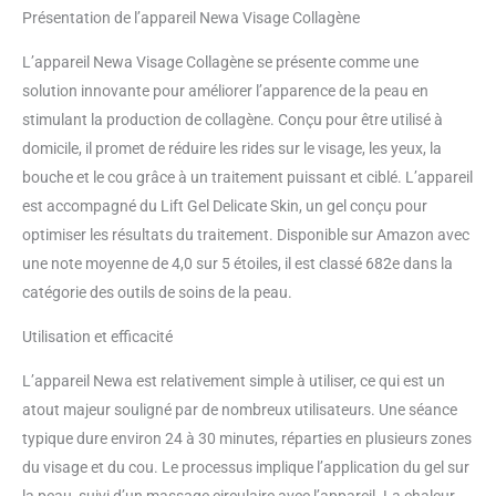
Présentation de l’appareil Newa Visage Collagène
peau immédiatement plus
radieuse, liftée et raffermie.
L’appareil Newa Visage Collagène se présente comme une
Résultats à long terme : en
poursuivant le traitement
solution innovante pour améliorer l’apparence de la peau en
pendant 4 semaines, 93% des
stimulant la production de collagène. Conçu pour être utilisé à
participant(e)s aux études
domicile, il promet de réduire les rides sur le visage, les yeux, la
cliniques ont montré une
bouche et le cou grâce à un traitement puissant et ciblé. L’appareil
réduction des rides, des ridules
et un regain d'élasticité. produit
est accompagné du Lift Gel Delicate Skin, un gel conçu pour
1: Réactivation du collagène : il
optimiser les résultats du traitement. Disponible sur Amazon avec
ralentit et combat le processus
une note moyenne de 4,0 sur 5 étoiles, il est classé 682e dans la
du vieillissement cutané en
catégorie des outils de soins de la peau.
stimulant le renouvellement du
collagène, estompe les rides et
Utilisation et efficacité
ridules et améliore l’élasticité et
la texture de la peau. produit 1:
L’appareil Newa est relativement simple à utiliser, ce qui est un
Technologie professionnelle :
atout majeur souligné par de nombreux utilisateurs. Une séance
NEWA utilise la technologie de
pointe 3 DEEP, qui a fait ses
typique dure environ 24 à 30 minutes, réparties en plusieurs zones
preuves auprès de
du visage et du cou. Le processus implique l’application du gel sur
dermatologues de premier plan
la peau, suivi d’un massage circulaire avec l’appareil. La chaleur