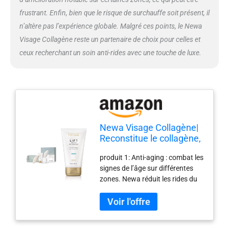
visage collagène pour des
résultats optimum produit 2:
frustrant. Enfin, bien que le risque de surchauffe soit présent, il
anti-aging : combattre les signes
n’altère pas l’expérience globale. Malgré ces points, le Newa
de l’âge produit 2: différentes
Visage Collagène reste un partenaire de choix pour celles et
zones : réduit les rides du visage,
ceux recherchant un soin anti-rides avec une touche de luxe.
des yeux, de la bouche, du cou
Newa Visage Collagène|
Reconstitue le collagène,
réduit les rides| rides du
produit 1: Anti-aging : combat les
visage, des yeux, de la
signes de l’âge sur différentes
bouche et du cou| anti-
zones. Newa réduit les rides du
rides puissant et
visage, des yeux, de la bouche et
immédiat & Lift Gel
du cou. Efficacité prouvée
Delicate Skin|
cliniquement : une étude
Reconstitue Le Collagène
soumise et validée par la FDA.