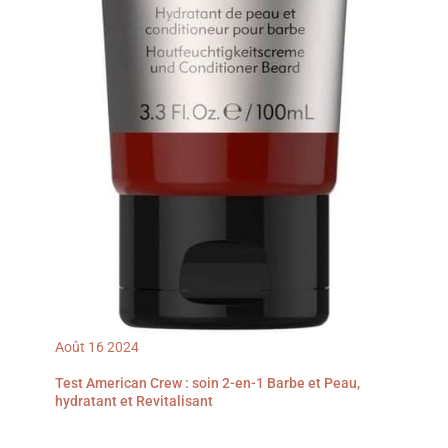
Août
16
2024
Test American Crew : soin 2-en-1 Barbe et Peau,
hydratant et Revitalisant