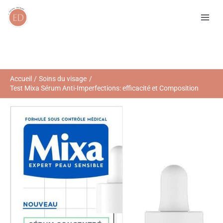
Aller
R
au
e
contenu
c
h
e
r
Accueil
Soins du visage
Test Mixa Sérum Anti-Imperfections: efficacité et Composition
c
h
e
r