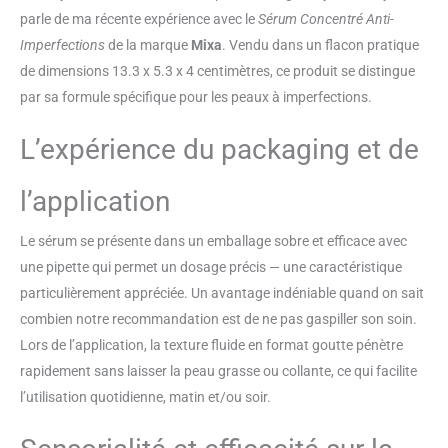
Les sérums concentrés Mixa
parle de ma récente expérience avec le
Sérum Concentré Anti-
peuvent être mélangés, utilisés
Imperfections
de la marque
Mixa
. Vendu dans un flacon pratique
localement et superposés en
fonction des besoins de votre
de dimensions 13.3 x 5.3 x 4 centimètres, ce produit se distingue
peau Contenu : 1x Sérum
par sa formule spécifique pour les peaux à imperfections.
Concentré Anti-Imperfections
Mixa, 30 ml
L’expérience du packaging et de
l’application
Le sérum se présente dans un emballage sobre et efficace avec
une pipette qui permet un dosage précis — une caractéristique
particulièrement appréciée. Un avantage indéniable quand on sait
combien notre recommandation est de ne pas gaspiller son soin.
Lors de l’application, la texture fluide en format goutte pénètre
rapidement sans laisser la peau grasse ou collante, ce qui facilite
l’utilisation quotidienne, matin et/ou soir.