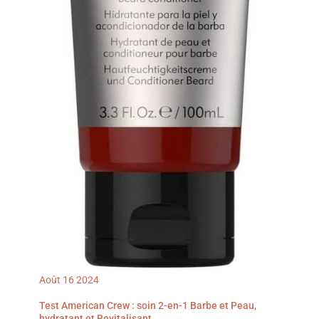
Août
16
2024
Test American Crew : soin 2-en-1 Barbe et Peau,
hydratant et Revitalisant