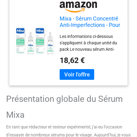
Mixa - Sérum Concentré
Anti-Imperfections - Pour
peaux à imperfections -
Les informations ci-dessous
Enrichi en Acide
s'appliquent à chaque unité du
Salicylique et
pack Le nouveau sérum Anti-
Niacinamide - 30 ml (Lot
Imperfections Mixa pour les
de 2)
18,62 €
peaux à imperfections,
Cliniquement prouvé, il réduit les
imperfections, les points noirs et
resserre les pores Résultat :
Réduit point noirs et boutons,
Resserre les pores Application :
Présentation globale du Sérum
Appliquez quelques gouttes
après avoir nettoyé votre peau et
Mixa
avant d'utiliser un soin
hydratant, le matin ou le soir,
Produit mixte, aussi efficace sur
En tant que rédacteur et testeur expérimenté, j’ai eu l’occasion
les femmes que sur les hommes
d’essayer de nombreux sérums pour le visage. Aujourd’hui, je vous