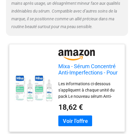
mains après usage, un désagrément mineur face aux qualités
indéniables du sérum. Compatible avec d’autres soins de la
marque, il se positionne comme un allié précieux dans ma
routine beauté surtout pour ma peau sensible.
Mixa - Sérum Concentré
Anti-Imperfections - Pour
peaux à imperfections -
Les informations ci-dessous
Enrichi en Acide
s'appliquent à chaque unité du
Salicylique et
pack Le nouveau sérum Anti-
Niacinamide - 30 ml (Lot
Imperfections Mixa pour les
de 2)
18,62 €
peaux à imperfections,
Cliniquement prouvé, il réduit les
imperfections, les points noirs et
resserre les pores Résultat :