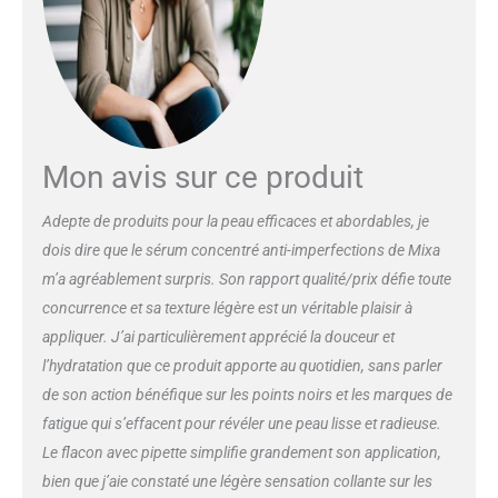
localement et superposés en
fonction des besoins de votre
peau Contenu : 1x Sérum
Concentré Anti-Imperfections
Mixa, 30 ml
Mon avis sur ce produit
Adepte de produits pour la peau efficaces et abordables, je
dois dire que le sérum concentré anti-imperfections de Mixa
m’a agréablement surpris. Son rapport qualité/prix défie toute
concurrence et sa texture légère est un véritable plaisir à
appliquer. J’ai particulièrement apprécié la douceur et
l’hydratation que ce produit apporte au quotidien, sans parler
de son action bénéfique sur les points noirs et les marques de
fatigue qui s’effacent pour révéler une peau lisse et radieuse.
Le flacon avec pipette simplifie grandement son application,
bien que j’aie constaté une légère sensation collante sur les