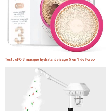
Test : uFO 3 masque hydratant visage 5 en 1 de Foreo