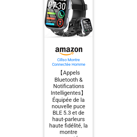
Cillso Montre
Connectée Homme
Femme 1,95" HD,
【Appels
Smartwatch avec
Appels Bluetooth, 112
Bluetooth &
Modes Sportifs,
Notifications
Cardiofréquencemètre,
SpO2, Sommeil,
Intelligentes】
Étanchéité IP68,
Équipée de la
Montre Sport pour
nouvelle puce
Android iOS
BLE 5.3 et de
haut-parleurs
haute fidélité, la
montre