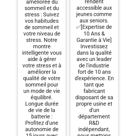
rendent
améliorée du
accessible aux
sommeil et du
jeunes comme
stress : Suivez
aux seniors.
vos habitudes
✅[Expertise de
de sommeil et
votre niveau de
10 Ans &
stress. Notre
Garantie à Vie]
montre
Investissez
intelligente vous
dans la qualité
aide à gérer
avec un leader
votre stress et à
de l'industrie
améliorer la
fort de 10 ans
qualité de votre
d'expérience. En
sommeil pour
tant que
un mode de vie
fabricant
équilibré.
disposant de sa
Longue durée
propre usine et
de vie de la
d'un
batterie :
département
Profitez d'une
R&D
autonomie de
indépendant,
15 jours avec
nous mettons