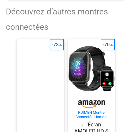
Découvrez d’autres montres
connectées
-73%
-70%
RUIMEN Montre
Connectée Homme
Femme avec Appel
✅[Écran
Bluetooth Smartwatch
avec Podometre
AMOLED HD &