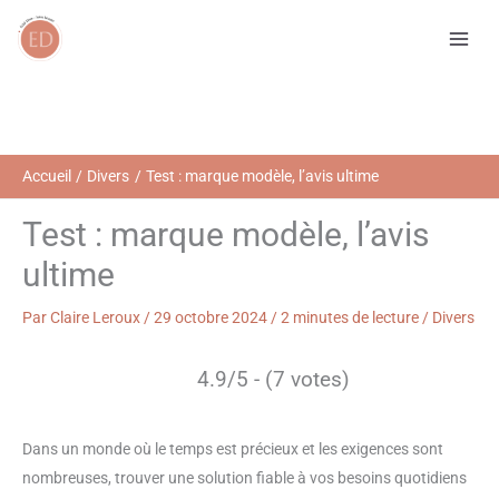
Aller
R
au
e
contenu
c
h
e
r
Accueil
Divers
Test : marque modèle, l’avis ultime
c
Test : marque modèle, l’avis
h
ultime
e
r
Par
Claire Leroux
/
29 octobre 2024
/
2 minutes de lecture
/
Divers
4.9/5 - (7 votes)
Dans un monde où le temps est précieux et les exigences sont
nombreuses, trouver une solution fiable à vos besoins quotidiens