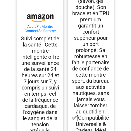
(savon, gel
douche). Son
bracelet en TPU
premium
garantit un
AcclaFit Montre
Connectée Femme
confort
Homme avec Appel
supérieur pour
Suivi complet de
Bluetooth, Smartwatch
un port
la santé : Cette
Ronde 1,38" avec 147+
Modes Sportifs,
prolongé. Sa
montre
Cardiofréquencemètre,
robustesse en
intelligente offre
Sommeil, IP68
Étanchéite, Compatible
fait le partenaire
une surveillance
avec Android iOS
de confiance de
de la santé 24
cette montre
heures sur 24 et
sport, du bureau
7 jours sur 7, y
aux activités
compris un suivi
nautiques, sans
en temps réel
jamais vous
de la fréquence
laisser tomber
cardiaque, de
au quotidien.
l'oxygène dans
✅[Compatibilité
le sang et de la
Universelle &
tension
Cadeau Idéal
artérielle.