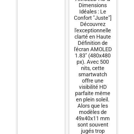
Cardiofrequencemetre
Dimensions
Oxymetre Montre Sport
Idéales : Le
pour iPhone Android
Etanche IP68
Confort "Juste"]
Notification
Découvrez
Chronometre Meteo
Noir
l'exceptionnelle
clarté en Haute
Définition de
l'écran AMOLED
1.83" (480x480
px). Avec 500
nits, cette
smartwatch
offre une
visibilité HD
parfaite même
en plein soleil.
Alors que les
modèles de
49x40x11 mm
sont souvent
jugés trop