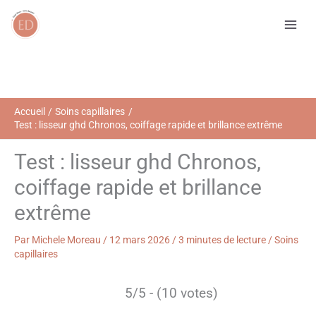
Aller
R
au
e
contenu
c
h
e
r
Accueil
Soins capillaires
Test : lisseur ghd Chronos, coiffage rapide et brillance extrême
c
h
Test : lisseur ghd Chronos,
e
coiffage rapide et brillance
r
extrême
Par
Michele Moreau
/
12 mars 2026
/
3 minutes de lecture
/
Soins
capillaires
5/5 - (10 votes)