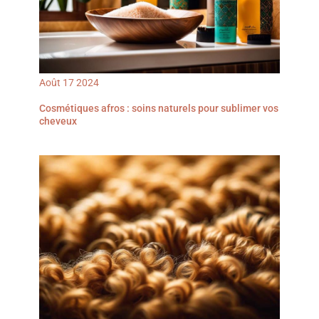
Août
17
2024
Cosmétiques afros : soins naturels pour sublimer vos
cheveux