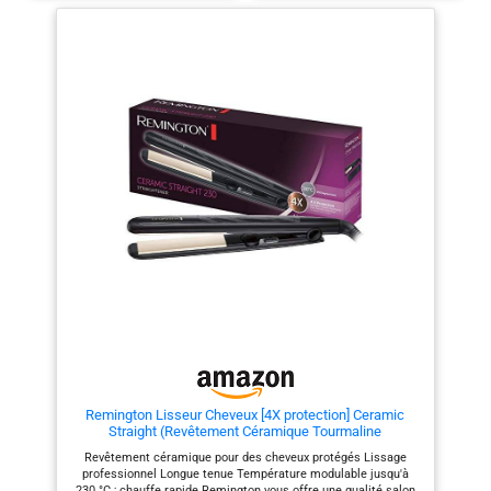
185°C Sécurité avec verrouillage
au revêtement titane glissent
de la température, des plaques
parfaitement sur chaque mèche,
et un arrêt automatique, Ecran
pour un lissage rapide, soyeux et
digital Pochette
sans frisottis. Résultat
thermorésistante incluse
professionnel garanti même sur
Remarque : Ne pas enrouler le
cheveux épais ou frisés
câble autour de l'appareil
Température Réglable pour
Essuyez toutes les surfaces
Chaque Besoin – Doté de 5
avec un chiffon humide.
niveaux de température, de
N'utilisez pas de produits de
150°C à 230°C, le lisseur vapeur
nettoyage ou de solvants
Titanium s’adapte à tous les
agressifs ou abrasifs
types de cheveux. L’écran digital
Dimensions de la plaque : 11 x 3
permet un réglage précis et
cm
rapide de la chaleur pour une
coiffure réussie ! Peigne Latéral
Amovible Intégré – Le peigne
intégré au lisseur vapeur guide
chaque mèche pour une
répartition uniforme et un
passage fluide. Amovible selon
vos préférences, il optimise le
résultat sans abîmer la fibre
capillaire L’Expertise Demeliss
au Service de Vos Cheveux -
Demeliss conçoit des appareils
Remington Lisseur Cheveux [4X protection] Ceramic
de coiffure innovants,
Straight (Revêtement Céramique Tourmaline
performants et accessibles.
Antistatique & Glisse facile, chaleur homogène &
Notre mission : sublimer
Revêtement céramique pour des cheveux protégés Lissage
Brillance) Fer à Lisser S3500
chaque type de cheveu grâce à
professionnel Longue tenue Température modulable jusqu'à
des outils pensés pour allier
230 °C ; chauffe rapide Remington vous offre une qualité salon