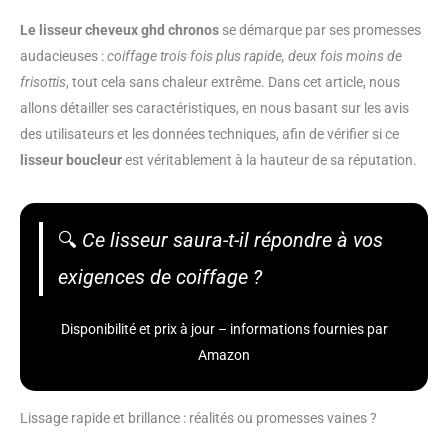
Le lisseur cheveux ghd chronos
se démarque par ses promesses
audacieuses :
coiffage trois fois plus rapide, deux fois moins de
frisottis
, tout cela sans chaleur extrême. Dans cet article, nous
allons détailler ses caractéristiques, en nous basant sur les avis
des utilisateurs et les données techniques, afin de vérifier si ce
lisseur boucleur
est véritablement à la hauteur de sa réputation.
🔍
Ce lisseur saura-t-il répondre à vos
exigences de coiffage ?
Disponibilité et prix à jour – informations fournies par
Amazon
Lissage rapide et brillance : réalités ou promesses vaines ?