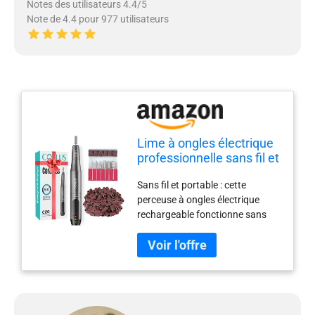
Notes des utilisateurs 4.4/5
Note de 4.4 pour 977 utilisateurs
Lime à ongles électrique
professionnelle sans fil et
portable avec vitesse
Sans fil et portable : cette
réglable, parfaite pour la
perceuse à ongles électrique
manucure et la pédicure,
rechargeable fonctionne sans
idéale pour la maison ou
câbles gênants. Ils ne sont pas
le salon (gris clair)
limités par les câbles lors de
l'utilisation et peuvent être
utilisés pendant plus de 3 heures
avec une seule charge. Le design
compact du stylo vous permet