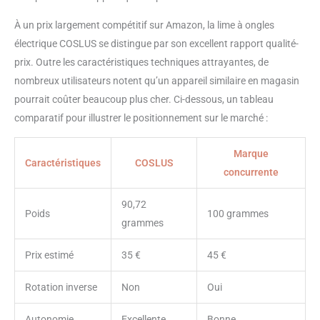
enlever les ongles en acrylique,
À un prix largement compétitif sur Amazon, la lime à ongles
les ongles artificiels, les ongles
épais, l'élimination du gel allongé
électrique COSLUS se distingue par son excellent rapport qualité-
et l'élimination des cuticules et
prix. Outre les caractéristiques techniques attrayantes, de
de la peau morte. Pour la maison
nombreux utilisateurs notent qu’un appareil similaire en magasin
et le salon : facile à utiliser et
pourrait coûter beaucoup plus cher. Ci-dessous, un tableau
avec les forets complets, ce kit
comparatif pour illustrer le positionnement sur le marché :
de polissage des ongles convient
aussi bien aux débutants qu'aux
salons de manucure
Marque
Caractéristiques
COSLUS
professionnels. Il vous permet de
concurrente
vivre la joie de votre propre
manucure et est également un
90,72
choix de cadeau idéal pour les
Poids
100 grammes
grammes
anniversaires, la fête des mères
ou Noël.
Prix estimé
35 €
45 €
Rotation inverse
Non
Oui
Autonomie
Excellente
Bonne