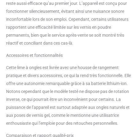
appuyant sur les boutons « + »
reste aussi efficace qu’au premier jour. L’appareil est conçu pour
et « - » pour ajuster la vitesse. La
fonctionner silencieusement, évitant ainsi une nuisance sonore
plage de vitesse est 20 %
inconfortable lors de son emploi. Cependant, certains utilisateurs
supérieure à celle des autres
forets à ongles. 2 options de
rapportent une efficacité limitée sur les vernis en poudre
direction, en appuyant deux fois
permanents, bien que le service après-vente se soit montré très
sur le bouton d'alimentation,
réactif et conciliant dans ces cas-là.
vous pouvez changer le sens de
rotation - avant ou arrière, ce qui
Accessoires et fonctionnalités
est pratique pour les gauchers et
les droitiers. Vous pouvez
Cette lime à ongles est livrée avec une housse de rangement
facilement ajuster les boutons
pratique et divers accessoires, ce qui la rend très fonctionnelle. Elle
selon vos besoins, sûrs et
offre une autonomie remarquable grâce à sa batterie lithium-ion.
confortables. Professionnel et
multifonction : le kit de forets à
Notons cependant que le modèle testé ne dispose pas de rotation
ongles contient 6 pointes
inverse, ce qui pourrait être un inconvénient pour certains. La
métalliques différentes, 5 types
puissance de l’appareil est surtout adaptée aux ongles naturels et
de pointes en céramique, 31
aux poses de vernis gel, comme le mentionne une utilisatrice
bandes abrasives, 1 brosse, un
enthousiaste qui l’emploie pour des retouches personnelles.
câble de charge et un sac en
flanelle pour répondre à vos
Comparaison et rapport qualité-prix
besoins pour façonner, polir,