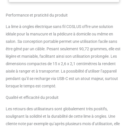
utilisés pendant plus de 3 heures
avec une seule charge. Le design
Performance et praticité du produit
compact du stylo vous permet
de le ranger dans votre sac à
La lime à ongles électrique sans fil COSLUS offre une solution
main et de l'emporter partout
avec vous. Faible chaleur et
idéale pour la manucure et la pédicure à domicile ou même en
faible bruit : le moteur amélioré
salon. Sa conception portable permet une utilisation facile sans
ainsi que la dissipation
être gêné par un câble. Pesant seulement 90,72 grammes, elle est
intelligente de la chaleur et
légère et maniable, facilitant ainsi son utilisation prolongée. Les
l'alliage d'aluminium refroidi
maintiennent la machine à
dimensions compactes de 15 x 2,6 x 2,1 centimètres la rendent
ongles au frais pendant
aisée à ranger et à transporter. La possibilité d’utiliser l’appareil
l'utilisation. Équipé de
pendant qu’il se recharge via USB-C est un atout majeur, surtout
roulements amortissants, de
lorsque le temps est compté.
faibles vibrations et d'un niveau
sonore inférieur à 40 décibels.
Qualité et efficacité du produit
Nous vous recommandons une
utilisation continue de 30
Les retours des utilisateurs sont globalement très positifs,
minutes maximum par
soulignant la solidité et la durabilité de cette lime à ongles. Une
application. Vitesse et sens de
rotation réglables : 3 vitesses en
cliente note par exemple qu’après plusieurs mois d’utilisation, elle