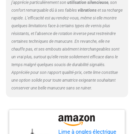
j’apprécie particulièrement son
utilisation silencieuse
, son
forets à ongles. 2 options de
confort remarquable dû à ses faibles
vibrations
et sa recharge
direction, en appuyant deux fois
sur le bouton d'alimentation,
rapide. L’efficacité est au rendez-vous, même si elle montre
vous pouvez changer le sens de
quelques limitations face à certains types de vernis plus
rotation - avant ou arrière, ce qui
résistants, et l’absence de rotation inverse peut restreindre
est pratique pour les gauchers et
certaines techniques de manucure. En revanche, elle ne
les droitiers. Vous pouvez
chauffe pas, et ses embouts aisément interchangeables sont
facilement ajuster les boutons
selon vos besoins, sûrs et
un vrai plus, surtout qu’elle reste solidement efficace dans le
confortables. Professionnel et
temps malgré quelques soucis de durabilité signalés.
multifonction : le kit de forets à
Appréciée pour son rapport qualité-prix, cette lime constitue
ongles contient 6 pointes
une option solide pour toute amatrice exigeante souhaitant
métalliques différentes, 5 types
de pointes en céramique, 31
conserver une belle manucure sans se ruiner.
bandes abrasives, 1 brosse, un
câble de charge et un sac en
flanelle pour répondre à vos
besoins pour façonner, polir,
enlever les ongles en acrylique,
les ongles artificiels, les ongles
épais, l'élimination du gel allongé
Lime à ongles électrique