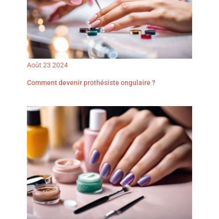
transporter : Ponceuse
un excellent choix pour
de 12 mois. 【Cadeau
pour ongles sans fil est
les amateurs d'ongles.
Idéal pour les Passionnés
légère et compacte, ce
Coffret cadeau joliment
d’Ongles】Son design
qui la rend facile à ranger.
emballé, parfait comme
moderne en forme de
Que ce soit en voyage ou
cadeau d'anniversaire,
stylo, léger et
au quotidien sur la
cadeau de fête des
ergonomique, offre une
coiffeuse, elle peut être
mères, cadeau de Saint
prise en main confortable
utilisé à tout moment. La
Valentin.
et un transport facile.
lime à ongles électrique,
Joliment emballée, cette
Août
23
2024
une fois chargée pendant
Ponceuse pour Ongles
2,5 heures, peut
Professionnelle est un
fonctionner pendant 4-6
Comment devenir prothésiste ongulaire ?
cadeau parfait pour un
heures, ce qui fait que la
anniversaire, la fête des
ponceuse à ongle répond
mères, la Saint-Valentin
au double besoin de
ou toute occasion
portabilité + efficacité 12
spéciale.
en 1 : Ce kit de manucure
et de pédicure contient 6
têtes de ponçage, 5 têtes
de polissage, 1 tête en
céramique, 1 câble
USB(Sans adaptateur) et
31 rubans abrasifs. De la
nettoyage de base des
ongles au ponçage des
ongles prolongés, des
soins des mains aux
soins pédicures
professionnels pour les
pieds, il convient aux