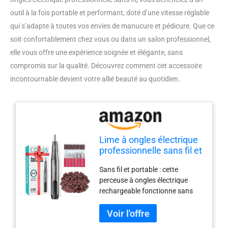
outil à la fois portable et performant, doté d’une vitesse réglable
qui s’adapte à toutes vos envies de manucure et pédicure. Que ce
soit confortablement chez vous ou dans un salon professionnel,
elle vous offre une expérience soignée et élégante, sans
compromis sur la qualité. Découvrez comment cet accessoire
incontournable devient votre allié beauté au quotidien.
Lime à ongles électrique
professionnelle sans fil et
portable avec vitesse
Sans fil et portable : cette
réglable, parfaite pour la
perceuse à ongles électrique
manucure et la pédicure,
rechargeable fonctionne sans
idéale pour la maison ou
câbles gênants. Ils ne sont pas
le salon (gris clair)
limités par les câbles lors de
l'utilisation et peuvent être