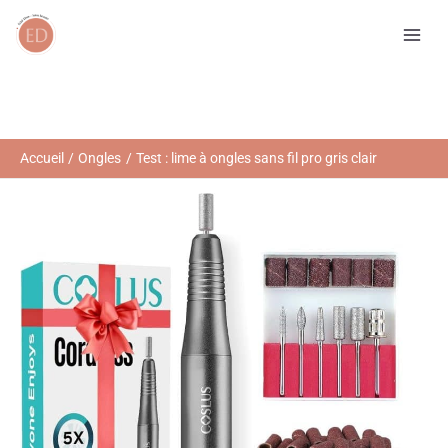
Aller
R
au
e
contenu
c
h
e
r
Accueil
Ongles
Test : lime à ongles sans fil pro gris clair
c
h
e
r