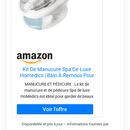
Kit De Manucure Spa De Luxe
Homedics | Bain À Remous Pour
Ongles, 12 Accessoires Manucure
MANUCURE ET PÉDICURE : Le kit de
+ Pédicure Pour Limer, Polir,
manucure et de pédicure Spa de luxe
Enlever Les Peaux Mortes,
HoMedics est idéal pour garder de beaux
Repousser Les Cuticules Et Sécher
ongles, enlever les peaux mortes et limer vos
Le Vernis
ongles pour obtenir un résultat parfait. BAIN
A REMOUS : Un vrai moment de détente avec
le bain à remous pour les ongles et le sèche
Disponibilité et prix à jour – informations fournies par
vernis qui vous permettra de sublimer votre