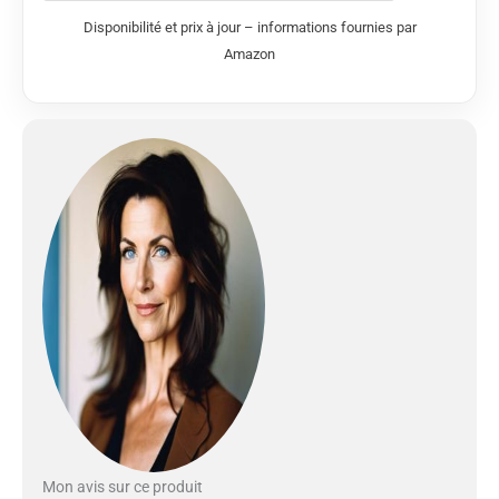
le bain à remous pour les ongles et le sèche
Disponibilité et prix à jour – informations fournies par
vernis qui vous permettra de sublimer votre
Amazon
manucure et pédicure. Sa trousse de
rangement le rend idéal en déplacement.
OUTILS INTERCHANGEABLES : La kit
manucure et pédicure portable est livré avec
cinq outils professionnels pour façonner,
limer et polir les ongles de toutes tailles, ainsi
que pour enlever les petites peaux.
COMMANDE BIDIRECTIONNELLE 2
VITESSES : Afin d’obtenir des manucures et
des pédicures parfaites, cet appareil est doté
d'une commande bidirectionnelle à 2
vitesses. DES MAINS ET DES PIEDS LISSES :
Limite la corne et les bords rugueux autour
des ongles et élimine la peau sèche. Il peut
également être utilisé pour traiter les ongles
incarnés et autres onychopathies
Mon avis sur ce produit