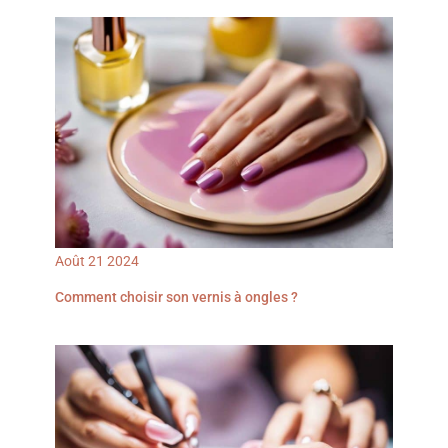
ongles électrique, 6
Ongles Pofessionnelle】La lime a ongle electrique est un
accessoires, un cache-
ensemble 12-en-1 amélioré. Le kit comprend 1 embout en
poussière, un câble USB de type
céramique de maïs, 6 embouts de broyage, 5 embouts de
C, 20 accessoires de ruban de
polissage, 1 câble USB, 36 courroies abrasives, 1 brosse à
ponçage et des instructions.
épousseter, et 1 mode d’emploi. Nous avons un service
clientèle amical et une garantie de 12 mois 【Cadeaux parfaits
pour les amoureux des ongles】Le nouveau design en forme de
stylo, compact et léger, plus confortable à tenir, facile à
transporter, fait des ongles à tout moment, n'importe où, est un
excellent choix pour les amateurs d'ongles. Coffret cadeau
joliment emballé, parfait comme cadeau d'anniversaire, cadeau
de fête des mères, cadeau de Saint Valentin.
Août
21
2024
Comment choisir son vernis à ongles ?