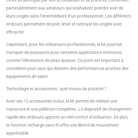
Ce kit se distingue par son accessibilité et sa praticité, convenant
que pour enlever les petites peaux.
particulièrement aux amateurs qui souhaitent prendre soin de
COMMANDE BIDIRECTIONNELLE 2 VITESSES :
leurs ongles sans l’intermédiaire d’un professionnel. Les différents
Afin d’obtenir des manucures et des pédicures
embouts permettent de polir, limer et nettoyer les ongles avec
parfaites, cet appareil est doté d'une
commande bidirectionnelle à 2 vitesses. DES
efficacité.
MAINS ET DES PIEDS LISSES : Limite la corne et
les bords rugueux autour des ongles et élimine
Cependant, pour les utilisateurs professionnels, le kit pourrait
la peau sèche. Il peut également être utilisé
manquer de puissance pour certaines applications intensives
pour traiter les ongles incarnés et autres
comme l’élimination de peau épaisse. Ce point est important à
onychopathies
considérer pour ceux qui désirent des performances proches des
équipements de salon.
Technologie et accessoires : quel niveau de praticité ?
Avec ses 12 accessoires inclus, le kit permet de réaliser une
manucure et une pédicure complètes. Le dispositif de changement
rapide des embouts apporte un réel confort d’utilisation. De plus,
la fonction recharge sans fil offre une liberté de mouvement
appréciable.