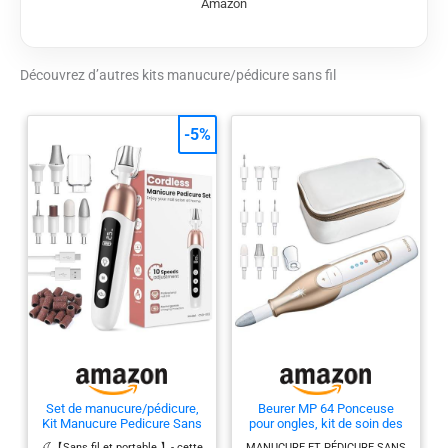
Amazon
manucure et pédicure. Sa trousse de
rangement le rend idéal en déplacement.
OUTILS INTERCHANGEABLES : La kit
manucure et pédicure portable est livré avec
Découvrez d’autres kits manucure/pédicure sans fil
cinq outils professionnels pour façonner,
limer et polir les ongles de toutes tailles, ainsi
-5%
que pour enlever les petites peaux.
COMMANDE BIDIRECTIONNELLE 2
VITESSES : Afin d’obtenir des manucures et
des pédicures parfaites, cet appareil est doté
d'une commande bidirectionnelle à 2
vitesses. DES MAINS ET DES PIEDS LISSES :
Limite la corne et les bords rugueux autour
des ongles et élimine la peau sèche. Il peut
également être utilisé pour traiter les ongles
incarnés et autres onychopathies
Set de manucure/pédicure,
Beurer MP 64 Ponceuse
Kit Manucure Pedicure Sans
pour ongles, kit de soin des
Fil, Ponceuse pour Ongles
ongles électrique avec
🍒【Sans fil et portable 】- cette
MANUCURE ET PÉDICURE SANS