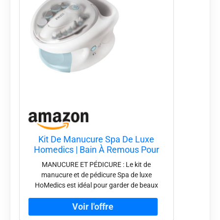
Kit De Manucure Spa De Luxe
Homedics | Bain À Remous Pour
Ongles, 12 Accessoires Manucure
MANUCURE ET PÉDICURE : Le kit de
+ Pédicure Pour Limer, Polir,
manucure et de pédicure Spa de luxe
Enlever Les Peaux Mortes,
HoMedics est idéal pour garder de beaux
Repousser Les Cuticules Et Sécher
ongles, enlever les peaux mortes et limer vos
Le Vernis
ongles pour obtenir un résultat parfait. BAIN
A REMOUS : Un vrai moment de détente avec