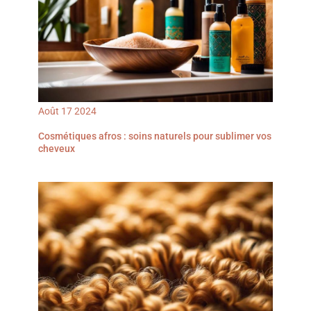
pour ses excellents
produits. Produit de
qualité
Août
17
2024
Cosmétiques afros : soins naturels pour sublimer vos
cheveux