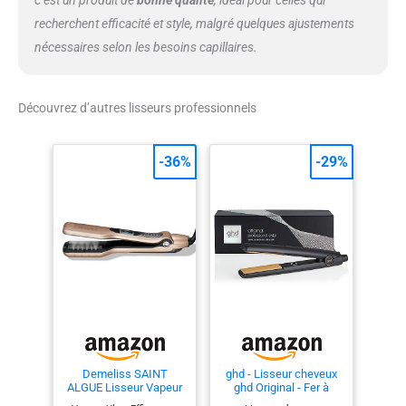
c’est un produit de
bonne qualité
, idéal pour celles qui
recherchent efficacité et style, malgré quelques ajustements
nécessaires selon les besoins capillaires.
Découvrez d’autres lisseurs professionnels
-36%
-29%
Demeliss SAINT
ghd - Lisseur cheveux
ALGUE Lisseur Vapeur
ghd Original - Fer à
TITANIUM - Plaques
lisser professionnel