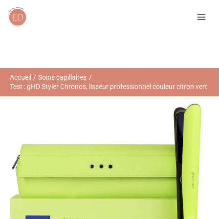
Aller
R
au
e
contenu
c
h
e
r
Accueil
Soins capillaires
Test : gHD Styler Chronos, lisseur professionnel couleur citron vert
c
h
e
r