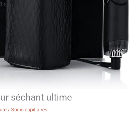
seur séchant ultime
ure
/
Soins capillaires