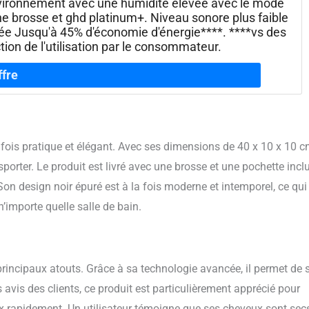
nvironnement avec une humidité élevée avec le mode
e brosse et ghd platinum+. Niveau sonore plus faible
inée Jusqu'à 45% d'économie d'énergie****. ****vs des
ion de l'utilisation par le consommateur.
 fois pratique et élégant. Avec ses dimensions de 40 x 10 x 10 c
porter. Le produit est livré avec une brosse et une pochette incl
Son design noir épuré est à la fois moderne et intemporel, ce qui
’importe quelle salle de bain.
rincipaux atouts. Grâce à sa technologie avancée, il permet de 
 avis des clients, ce produit est particulièrement apprécié pour
eux rapidement. Un utilisateur témoigne que ses cheveux sont sec