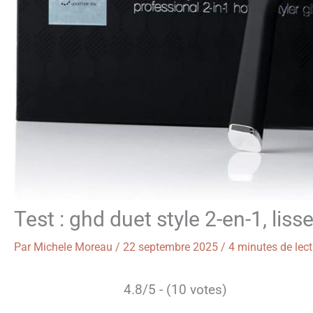
Test : ghd duet style 2-en-1, lis
Par
Michele Moreau
/
22 septembre 2025
/
4 minutes de lect
4.8/5 - (10 votes)