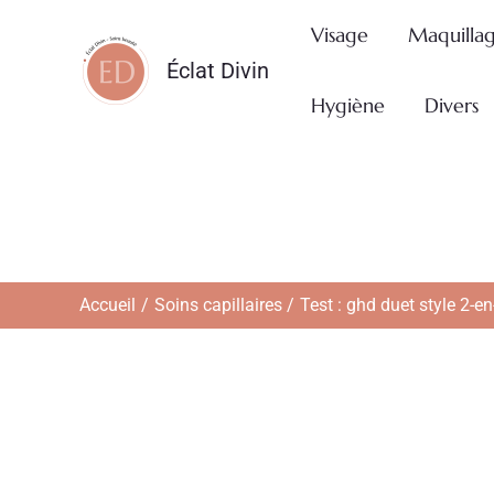
Aller
Visage
Maquilla
au
Éclat Divin
contenu
Hygiène
Divers
Accueil
Soins capillaires
Test : ghd duet style 2-en