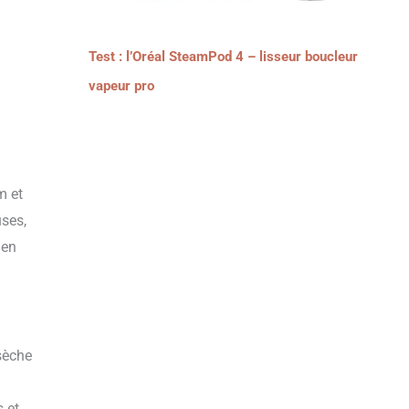
Test : l’Oréal SteamPod 4 – lisseur boucleur
vapeur pro
m et
uses,
 en
sèche
s et