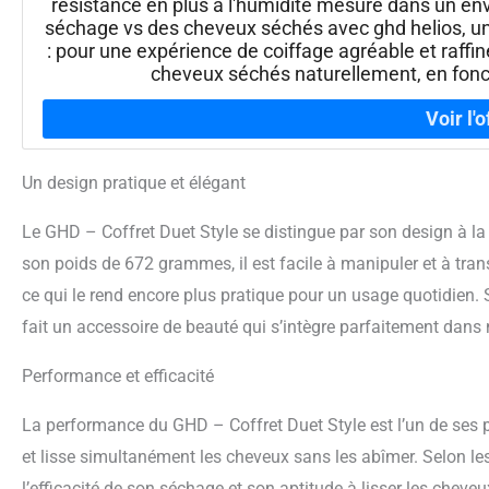
résistance en plus à l'humidité mesuré dans un e
séchage vs des cheveux séchés avec ghd helios, un
: pour une expérience de coiffage agréable et raff
cheveux séchés naturellement, en fonct
Un design pratique et élégant
Le GHD – Coffret Duet Style se distingue par son design à la
son poids de 672 grammes, il est facile à manipuler et à trans
ce qui le rend encore plus pratique pour un usage quotidien. 
fait un accessoire de beauté qui s’intègre parfaitement dans n
Performance et efficacité
La performance du GHD – Coffret Duet Style est l’un de ses p
et lisse simultanément les cheveux sans les abîmer. Selon les
l’efficacité de son séchage et son aptitude à lisser les chev