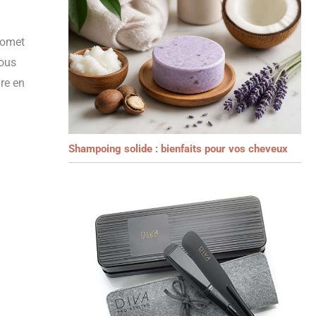
romet
tous
ire en
Shampoing solide : bienfaits pour vos cheveux