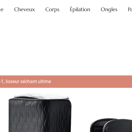
ge
Cheveux
Corps
Épilation
Ongles
P
-1, lisseur séchant ultime