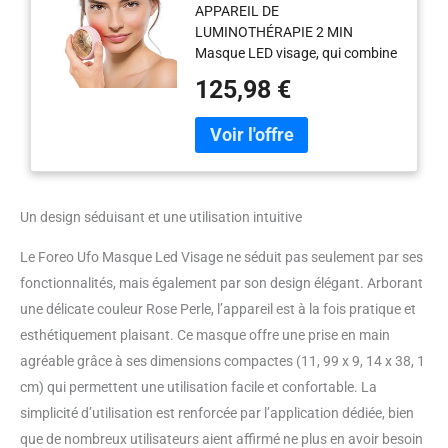
APPAREIL DE
Rouge, Soin Coréen,
LUMINOTHÉRAPIE 2 MIN
Thermothérapie,
Masque LED visage, qui combine
Cryothérapie, Massage
les technologies intelligentes tels
Visage, Hydratant,
125,98 €
que la thermothérapie, la
Absorption Supérieure
cryothérapie et le massage
Des Soins De La Peau,
visage T-Sonic, pour une peau
Rose Perle
parfaite. TECHNOLOGIE
D'HYPER-INFUSION Ce masque
beauté anti-âge fusionne la
Un design séduisant et une utilisation intuitive
thermothérapie, la cryothérapie
et le massage visage T-Sonic
Le Foreo Ufo Masque Led Visage ne séduit pas seulement par ses
pour améliorer l'absorption du
fonctionnalités, mais également par son design élégant. Arborant
masque soin hydratation activé
par UFO. APPAREIL LED POUR
une délicate couleur Rose Perle, l’appareil est à la fois pratique et
LES SOINS DU VISAGE La
esthétiquement plaisant. Ce masque offre une prise en main
thérapie par lumière LED est
agréable grâce à ses dimensions compactes (11, 99 x 9, 14 x 38, 1
conçue pour cibler les besoins de
cm) qui permettent une utilisation facile et confortable. La
la peau, améliorer et obtenir des
résultats de soins de la peau de
simplicité d’utilisation est renforcée par l’application dédiée, bien
niveau professionnel SOIN
que de nombreux utilisateurs aient affirmé ne plus en avoir besoin