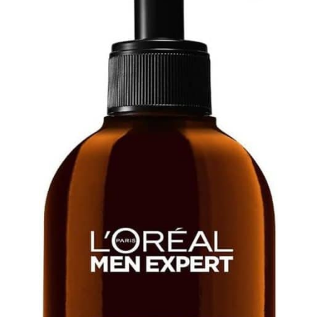
pour leurs bienfaits
même avec un mode de
hydratants et
vie trépidant ! Après avoir
illuminateurs. 15 MIN DE
appliqué le masque facial,
DÉTENTE : Dépliez le
il est recommandé
masque en tissu puis
d’éviter les mouvements
appliquez-le sur votre
intenses au début.
visage. Laissez reposer
Laissez poser 5 à 10
15 min, détendez-vous,
minutes jusqu’à ce que le
puis retirez. Massez
tissu adhère bien à la
l'excédent délicatement
peau, puis vous pouvez
avec vos doigts propres.
reprendre vos activités
Tissu compostable.
quotidiennes ou vous
EMBELLISSEZ VOTRE
reposer. Appuyez
PEAU AVEC GARNIER
doucement sur le masque
SKIN ACTIVE : Révélez
pour chasser l’air
une peau fraîche et saine
emprisonné entre le tissu
grâce à Skin Active, une
et la peau, ce qui améliore
gamme dédiée aux soins
l’adhérence et réduit le
du visage, formulée avec
risque de glissement
des ingrédients naturels,
initial!
pour embellir toutes les
peaux.