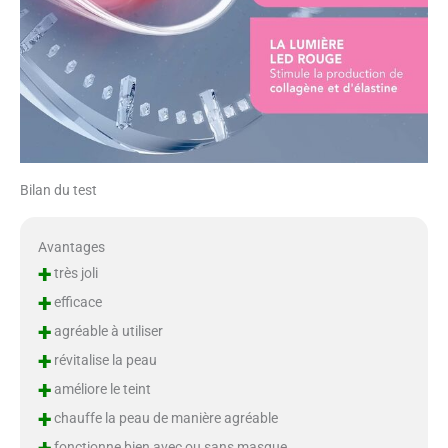
Bilan du test
Avantages
+
très joli
+
efficace
+
agréable à utiliser
+
révitalise la peau
+
améliore le teint
+
chauffe la peau de manière agréable
fonctionne bien avec ou sans masque