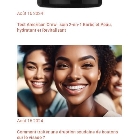
Août
16
2024
Test American Crew : soin 2-en-1 Barbe et Peau,
hydratant et Revitalisant
Août
16
2024
Comment traiter une éruption soudaine de boutons
sur le visage ?