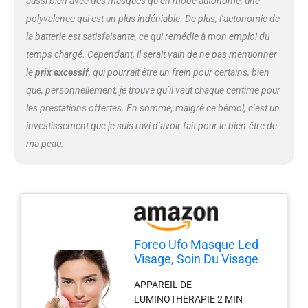
aussi bien avec des masques qu’en mode autonome, une
polyvalence qui est un plus indéniable. De plus, l’autonomie de
la batterie est satisfaisante, ce qui remédie à mon emploi du
temps chargé. Cependant, il serait vain de ne pas mentionner
le
prix excessif
, qui pourrait être un frein pour certains, bien
que, personnellement, je trouve qu’il vaut chaque centime pour
les prestations offertes. En somme, malgré ce bémol, c’est un
investissement que je suis ravi d’avoir fait pour le bien-être de
ma peau.
Foreo Ufo Masque Led
Visage, Soin Du Visage
Par Luminothérapie
APPAREIL DE
Rouge, Soin Coréen,
LUMINOTHÉRAPIE 2 MIN
Thermothérapie,