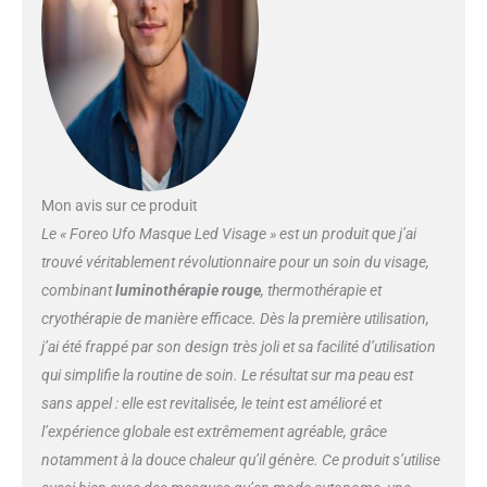
thérapie par lumière LED est
conçue pour cibler les besoins de
la peau, améliorer et obtenir des
résultats de soins de la peau de
niveau professionnel SOIN
VISAGE PREMIUM PROPRE ET
CONCENTRÉ Les routines de
masques de luminothérapie
s'associent à des formules
Mon avis sur ce produit
premium, naturelles et
cliniquement prouvées.
Le « Foreo Ufo Masque Led Visage » est un produit que j’ai
Compatible avec les masques
trouvé véritablement révolutionnaire pour un soin du visage,
actifs UFO. SOINS
combinant
luminothérapie rouge
, thermothérapie et
PERSONNALISABLES Utilisez les
cryothérapie de manière efficace. Dès la première utilisation,
routines préprogrammées pour
compléter chaque masque
j’ai été frappé par son design très joli et sa facilité d’utilisation
coréen ou personnalisez les
qui simplifie la routine de soin. Le résultat sur ma peau est
selon vos préférences et
sans appel : elle est revitalisée, le teint est amélioré et
enregistrez les paramètres pour
l’expérience globale est extrêmement agréable, grâce
une utilisation manuelle.
notamment à la douce chaleur qu’il génère. Ce produit s’utilise