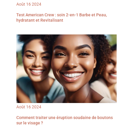
Août
16
2024
Test American Crew : soin 2-en-1 Barbe et Peau,
hydratant et Revitalisant
Août
16
2024
Comment traiter une éruption soudaine de boutons
sur le visage ?