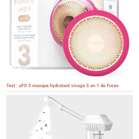
Test : uFO 3 masque hydratant visage 5 en 1 de Foreo