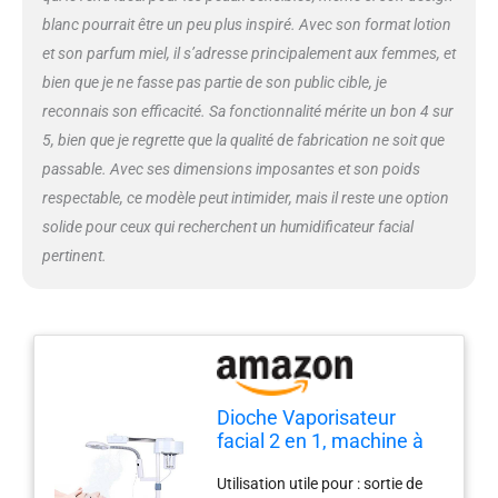
de taille nanomètre qui
blanc pourrait être un peu plus inspiré. Avec son format lotion
absorbent les minuscules
et son parfum miel, il s’adresse principalement aux femmes, et
particules de poussière et les
bactéries de la surface de la
bien que je ne fasse pas partie de son public cible, je
peau. De minuscules ions
reconnais son efficacité. Sa fonctionnalité mérite un bon 4 sur
pénètrent profondément dans la
5, bien que je regrette que la qualité de fabrication ne soit que
peau pour hydrater rapidement.
passable. Avec ses dimensions imposantes et son poids
L'ozone peut aider à améliorer
votre peau vapeur d'ozone pour
respectable, ce modèle peut intimider, mais il reste une option
hydrater la structure de votre
solide pour ceux qui recherchent un humidificateur facial
peau et compléter efficacement
pertinent.
l'humidité. Tapotez doucement la
peau pour accélérer l'absorption.
❤Satisfaction garantie garantie :
nous soutenons nos produits à
100 %. Tous nos vapoteurs
faciaux bénéficient d'une
garantie complète de 3 ans. Si
Dioche Vaporisateur
vous n'êtes pas satisfait de votre
facial 2 en 1, machine à
achat pour une raison
lampadaire grossissante
quelconque, veuillez nous
Utilisation utile pour : sortie de
LED 5X, spa multifonction