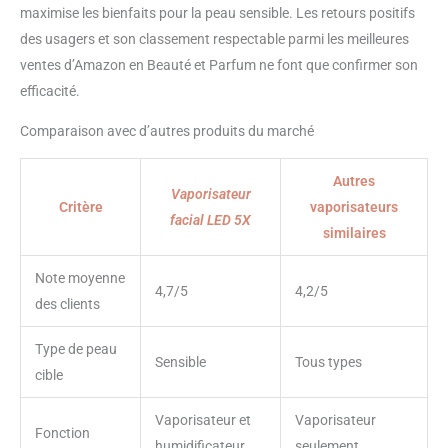
maximise les bienfaits pour la peau sensible. Les retours positifs
100 %. Tous nos vapoteurs
faciaux bénéficient d'une
des usagers et son classement respectable parmi les meilleures
garantie complète de 3 ans. Si
ventes d’Amazon en Beauté et Parfum ne font que confirmer son
vous n'êtes pas satisfait de votre
efficacité.
achat pour une raison
quelconque, veuillez nous
Comparaison avec d’autres produits du marché
contacter, car notre engagement
leader de l'industrie fait les
Autres
choses correctement. Nous
Vaporisateur
montrons la voie vers la
Critère
vaporisateurs
facial LED 5X
satisfaction du client et nous
similaires
nous concentrons sur le
développement d'un
Note moyenne
vaporisateur facial innovant
4,7/5
4,2/5
des clients
mais abordable. ❤ LED LIGHT
AVEC 5 TIMES LES LENS
Type de peau
MAGNIFYING : L'utilisation d'une
Sensible
Tous types
lampe loupe sert principalement
cible
à la capacité du thérapeute à
évaluer et à examiner
Vaporisateur et
Vaporisateur
Fonction
correctement la peau du client Si
humidificateur
seulement