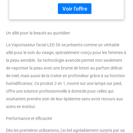
est réglable en hauteur et peut
peau
être déplacé avec des roues
dans le salon, buse rotative à
360 degrés, vous pouvez
humidifier confortablement
Un allié pour la beauté au quotidien
votre visage, votre cou, votre
épaule, votre bras, votre dos et
Le Vaporisateur facial LED 5X se présente comme un véritable
vos jambes lorsque vous êtes
allié pour le soin du visage, spécialement conçu pour les femmes à
assis ou couché ❤ AVANTAGES
DE L'AMPATEUR DE VISAILLEUR
la peau sensible. Sa technologie avancée permet non seulement
VISALEUR : Éléments chauffants
de vaporiser la peau avec une brume de lotion au parfum délicat
en céramique avancés avec
de miel, mais aussi de la traiter en profondeur grâce à sa fonction
coefficient de chaleur positif
humidificateur. Ce produit 2 en 1, monté sur une lampe sur pied,
miniaturisé (PTC) pour évaporer
l'eau propre et produire
offre une solution professionnelle à domicile pour celles qui
instantanément une vapeur
souhaitent prendre soin de leur épiderme sans avoir recours aux
visiblement forte. La vapeur aide
soins en institut.
à hydrater la peau. La vapeur
aide à nettoyer en profondeur la
Performance et efficacité
peau, à adoucir les cuticules, à
restaurer la peau sensible, une
Dès les premières utilisations, j’ai été agréablement surpris par sa