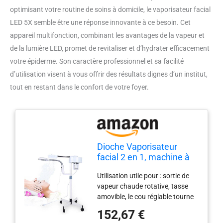
optimisant votre routine de soins à domicile, le vaporisateur facial
LED 5X semble être une réponse innovante à ce besoin. Cet
appareil multifonction, combinant les avantages de la vapeur et
de la lumière LED, promet de revitaliser et d’hydrater efficacement
votre épiderme. Son caractère professionnel et sa facilité
d’utilisation visent à vous offrir des résultats dignes d’un institut,
tout en restant dans le confort de votre foyer.
Dioche Vaporisateur
facial 2 en 1, machine à
lampadaire grossissante
Utilisation utile pour : sortie de
LED 5X, spa multifonction
vapeur chaude rotative, tasse
humidificateur
amovible, le cou réglable tourne
professionnel beauté
dans n'importe quelle direction
visage nettoyage de la
152,67 €
souhaitée, chauffe rapidement,
peau outil de soin de la