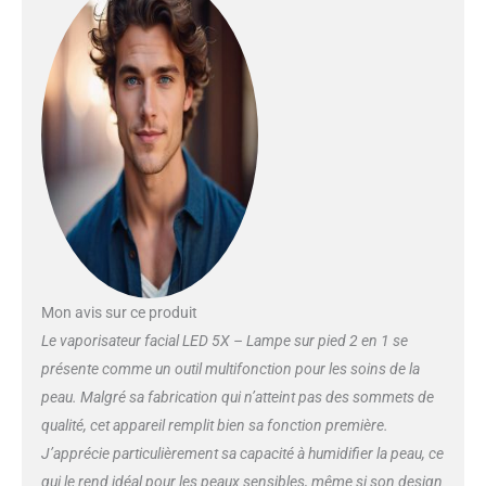
vos jambes lorsque vous êtes
assis ou couché ❤ AVANTAGES
DE L'AMPATEUR DE VISAILLEUR
VISALEUR : Éléments chauffants
en céramique avancés avec
coefficient de chaleur positif
miniaturisé (PTC) pour évaporer
l'eau propre et produire
instantanément une vapeur
visiblement forte. La vapeur aide
à hydrater la peau. La vapeur
aide à nettoyer en profondeur la
peau, à adoucir les cuticules, à
Mon avis sur ce produit
restaurer la peau sensible, une
meilleure circulation sanguine
Le vaporisateur facial LED 5X – Lampe sur pied 2 en 1 se
peut améliorer les yeux gonflés,
présente comme un outil multifonction pour les soins de la
raffermir et raffermir la peau
peau. Malgré sa fabrication qui n’atteint pas des sommets de
flasque. ❤NANOTECHNOLOGIE
qualité, cet appareil remplit bien sa fonction première.
avancée : convient pour les
vapoteurs faciaux à brouillard
J’apprécie particulièrement sa capacité à humidifier la peau, ce
frais, de nombreuses particules
qui le rend idéal pour les peaux sensibles, même si son design