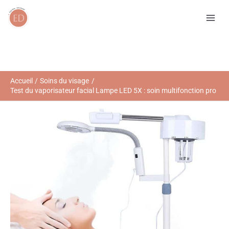
Aller
R
au
e
contenu
c
h
e
r
Accueil
Soins du visage
Test du vaporisateur facial Lampe LED 5X : soin multifonction pro
c
h
e
r