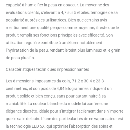
meilleure circulation sanguine
capacité à humidifier la peau en douceur. La moyenne des
peut améliorer les yeux gonflés,
évaluations clients, s’élevant à 4,7 sur 5 étoiles, témoigne de sa
raffermir et raffermir la peau
flasque. ❤NANOTECHNOLOGIE
popularité auprès des utilisatrices. Bien que certains avis
avancée : convient pour les
mentionnent une qualité perçue comme moyenne, il reste que le
vapoteurs faciaux à brouillard
produit remplit ses fonctions principales avec efficacité. Son
frais, de nombreuses particules
utilisation régulière contribue à améliorer notablement
de taille nanomètre qui
absorbent les minuscules
l’hydratation de la peau, rendant le teint plus lumineux et le grain
particules de poussière et les
de peau plus fin.
bactéries de la surface de la
peau. De minuscules ions
Caractéristiques techniques impressionnantes
pénètrent profondément dans la
peau pour hydrater rapidement.
Les dimensions imposantes du colis, 71.2 x 30.4 x 23.3
L'ozone peut aider à améliorer
centimètres, et son poids de 4,84 kilogrammes indiquent un
votre peau vapeur d'ozone pour
produit solide et bien conçu, sans pour autant nuire à sa
hydrater la structure de votre
maniabilité. La couleur blanche du modèle lui confère une
peau et compléter efficacement
l'humidité. Tapotez doucement la
élégance discrète, idéale pour s’intégrer facilement dans n’importe
peau pour accélérer l'absorption.
quelle salle de bain. L’une des particularités de ce vaporisateur est
❤Satisfaction garantie garantie :
la technologie LED 5X, qui optimise l’absorption des soins et
nous soutenons nos produits à