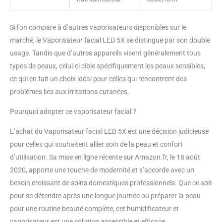
vous rendez les couleurs plus
distinctes, obtenez une
luminosité uniforme et uniforme
Si l’on compare à d’autres vaporisateurs disponibles sur le
sans éblouissement, la lumière
marché, le Vaporisateur facial LED 5X se distingue par son double
douce de la lumière LED ne nuira
usage. Tandis que d’autres appareils visent généralement tous
pas à vos yeux. Un bon tatouage
types de peaux, celui-ci cible spécifiquement les peaux sensibles,
de soin de la peau et un outil
d'extension de cils.
ce qui en fait un choix idéal pour celles qui rencontrent des
problèmes liés aux irritations cutanées.
Pourquoi adopter ce vaporisateur facial ?
L’achat du Vaporisateur facial LED 5X est une décision judicieuse
pour celles qui souhaitent allier soin de la peau et confort
d’utilisation. Sa mise en ligne récente sur Amazon.fr, le 18 août
2020, apporte une touche de modernité et s’accorde avec un
besoin croissant de soins domestiques professionnels. Que ce soit
pour se détendre après une longue journée ou préparer la peau
pour une routine beauté complète, cet humidificateur et
vaporisateur est une solution accessible et efficace.