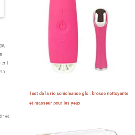
ge,
le
ment
ela
Test de la rio sonicleanse glo : brosse nettoyante
et masseur pour les yeux
ir et