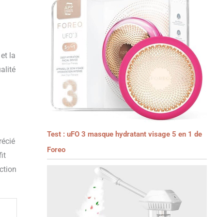
et la
alité
Test : uFO 3 masque hydratant visage 5 en 1 de
récié
Foreo
it
ction