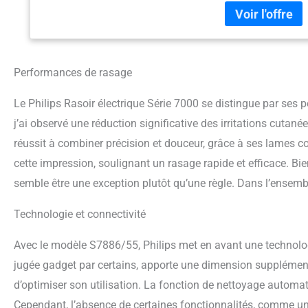
confort optimal de 
pour suivre les con
Rasoir électrique 
de charge complète
fournit suffisammen
Performances de rasage
affûtées de 2 ans po
Le Philips Rasoir électrique Série 7000 se distingue par se
j’ai observé une réduction significative des irritations cuta
réussit à combiner précision et douceur, grâce à ses lames c
cette impression, soulignant un rasage rapide et efficace. Bie
semble être une exception plutôt qu’une règle. Dans l’ensembl
Technologie et connectivité
Avec le modèle S7886/55, Philips met en avant une technolog
jugée gadget par certains, apporte une dimension supplémentair
d’optimiser son utilisation. La fonction de nettoyage automatiq
Cependant, l’absence de certaines fonctionnalités, comme un