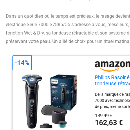
Dans un quotidien où le temps est précieux, le rasage devient 
électrique Série 7000 S7886/55 s’adresse à vous, messieurs, 
fonction Wet & Dry, sa tondeuse rétractable et son système d
préservant votre peau. Un allié de choix pour un rituel matinal
-14%
Philips Rasoir
tondeuse rétrac
cartouche Quic
De la marque de raso
7000 avec technolog
de près, même sur l
SteelPrecision auto
189,99 €
près efficace Tonde
162,63 €
revêtement en microb