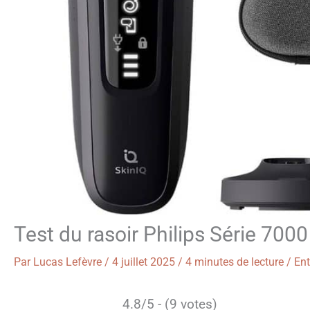
Test du rasoir Philips Série 70
Par
Lucas Lefèvre
/
4 juillet 2025
/
4 minutes de lecture
/
Ent
4.8/5 - (9 votes)