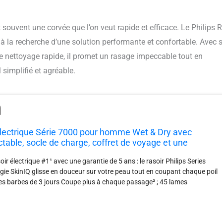
souvent une corvée que l’on veut rapide et efficace. Le Philips 
à la recherche d’une solution performante et confortable. Avec 
e nettoyage rapide, il promet un rasage impeccable tout en
 simplifié et agréable.
 électrique Série 7000 pour homme Wet & Dry avec
table, socle de charge, coffret de voyage et une
k Clean (modèle S7886/55)
ir électrique #1¹ avec une garantie de 5 ans : le rasoir Philips Series
ie SkinIQ glisse en douceur sur votre peau tout en coupant chaque poil
es barbes de 3 jours Coupe plus à chaque passage² ; 45 lames
-affûtées pour une coupe de 90 000 fois par minute pour un rasage de
use à cheveux pour homme avec une glisse 30 % plus douce³ : le
illes réduit les frottements et minimise les irritations Profitez d’un