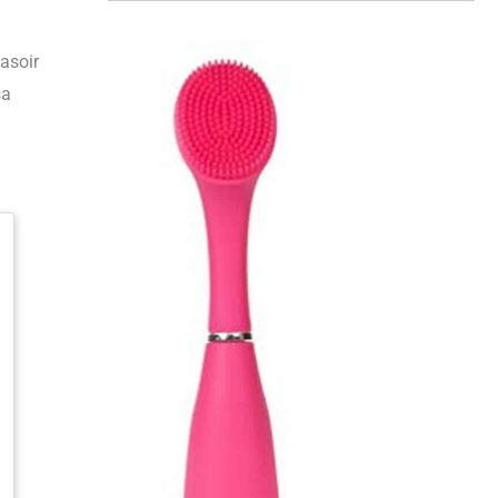
Rasoir
sa