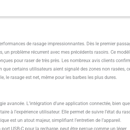
la peau grâce aux têtes entièrement flexibles qui tournent à 360 degrés
tours de votre visage pour un rasage en profondeur et confortable
100 % étanche pour hommes conçu pour durer plus longtemps : 1 heure
 pour 60 minutes d’autonomie, une charge rapide de 5 minutes qui
t de batterie pour 1 rasage complet et une durée de vie des lames auto-
ur que vous puissiez profiter d’une fiabilité ultime tous les jours
s performances de rasage impressionnantes. Dès le premier passa
nées, un problème récurrent avec mes précédents rasoirs. Ce modè
onçues pour raser de très près. Les nombreux avis clients confir
n que certains utilisateurs aient signalé des zones non rasées, c
e, le rasage est net, même pour les barbes les plus dures.
ie avancée. L’intégration d’une application connectée, bien que
e à l’expérience utilisateur. Elle permet de suivre l’état du raso
ue est un atout majeur, simplifiant l’entretien de l’appareil.
 port USB-C pour la recharge, peut être perçue comme un léger