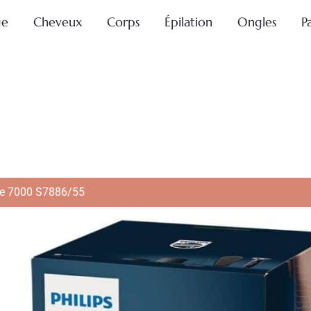
ge
Cheveux
Corps
Épilation
Ongles
P
rie 7000 S7886/55