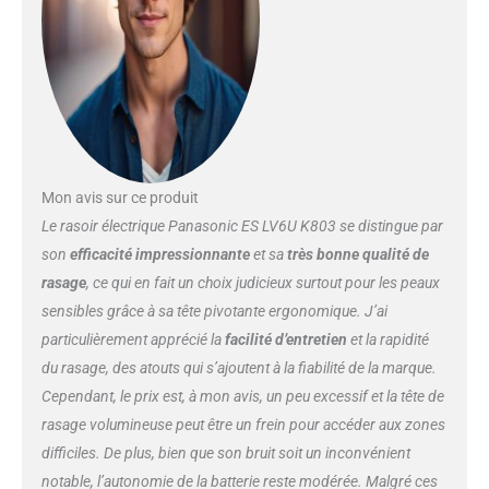
Panasonic, ES-LV96) MOTEUR
LINÉAIRE ULTRA-RAPIDE
technologie magnétique assure
70 000 coupes transversales par
minute pour un rasage rapide,
doux et propre TECHNOLOGIE
CAPTEUR BARBE RÉACTIF L'ES-
LV66 utilise une technologie de
Mon avis sur ce produit
détecteur de barbe réactive pour
s'adapter aux contours de votre
Le rasoir électrique Panasonic ES LV6U K803 se distingue par
visage, à l'épaisseur et à la
son
efficacité impressionnante
et sa
très bonne qualité de
densité de votre barbe,
rasage
, ce qui en fait un choix judicieux surtout pour les peaux
minimisant ainsi l'irritation de la
sensibles grâce à sa tête pivotante ergonomique. J’ai
peau UNIQUE TÊTE DE RASOIR
20D FLEXIBLE La tête de rasoir
particulièrement apprécié la
facilité d’entretien
et la rapidité
flexible unique se déplace dans
du rasage, des atouts qui s’ajoutent à la fiabilité de la marque.
22 directions indépendantes,
Cependant, le prix est, à mon avis, un peu excessif et la tête de
suivant les contours du visage
rasage volumineuse peut être un frein pour accéder aux zones
pour minimiser la pression et
difficiles. De plus, bien que son bruit soit un inconvénient
l'irritation de la peau pour un
rasage de près et confortable
notable, l’autonomie de la batterie reste modérée. Malgré ces