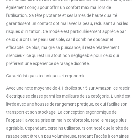
visage, à l'épaisseur et à la
également conçu pour offrir un confort maximal lors de
densité de votre barbe,
minimisant ainsi l'irritation de la
l’utilisation. Sa tête pivotante et ses lames de haute qualité
peau UNIQUE TÊTE DE RASOIR
garantissent un contact optimal avec la peau, réduisant ainsi les
20D FLEXIBLE La tête de rasoir
risques d’irritation. Ce modèle est particulièrement apprécié par
flexible unique se déplace dans
ceux qui ont une peau sensible, car il combine douceur et
22 directions indépendantes,
efficacité. De plus, malgré sa puissance, il reste relativement
suivant les contours du visage
pour minimiser la pression et
silencieux, ce qui est un atout non négligeable pour ceux qui
l'irritation de la peau pour un
préfèrent une expérience de rasage discrète.
rasage de près et confortable
FINI EN LISSE ET ÉLÉGANT noir
Caractéristiques techniques et ergonomie
mat et conçu de manière
ergonomique pour une
Avec une note moyenne de 4,1 étoiles sur 5 sur Amazon, ce rasoir
utilisation facile; Le cadeau
électrique se classe parmi les meilleurs de sa catégorie. L’unité est
masculin de haute qualité idéal à
livrée avec une housse de rangement pratique, ce qui facilite son
tout moment de l'année; Les
transport et son stockage. La conception ergonomique de
lames de rechange
WES9040/WES9181/WES9170
l’appareil, avec sa prise en main confortable, rend le rasage plus
garantissent un nettoyage
agréable. Cependant, certains utilisateurs ont noté que la tête de
constant
rasage peut être un peu volumineuse, rendant l’accès à certaines