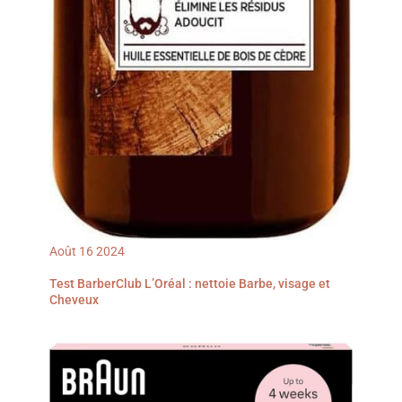
Août
16
2024
Test BarberClub L’Oréal : nettoie Barbe, visage et
Cheveux