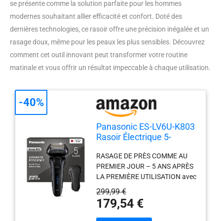
se présente comme la solution parfaite pour les hommes
modernes souhaitant allier efficacité et confort. Doté des
dernières technologies, ce rasoir offre une précision inégalée et un
rasage doux, même pour les peaux les plus sensibles. Découvrez
comment cet outil innovant peut transformer votre routine
matinale et vous offrir un résultat impeccable à chaque utilisation.
-40%
Panasonic ES-LV6U-K803
Rasoir Électrique 5-
Lames Pour Hommes,
RASAGE DE PRÈS COMME AU
Rasoir Sans Fil Humide Et
PREMIER JOUR – 5 ANS APRÈS
Sec, Rasoir Électrique
LA PREMIÈRE UTILISATION avec
Avec Nettoyage
des lames en acier inoxydable
Automatique, Tête De
299,99 €
Panasonic; Essai comparatif
Rasoir Flexible Et Capteur
179,54 €
entre des rasoirs vieillis
De Barbe Réactif.
artificiellement et des rasoirs