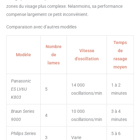
zones du visage plus complexe. Néanmoins, sa performance
compense largement ce petit inconvénient.
Comparaison avec d’autres modèles
Temps
Nombre
Vitesse
de
Modèle
de
d’oscillation
rasage
lames
moyen
Panasonic
14 000
1 à 2
ES LV6U
5
oscillations/min
minutes
K803
Braun Series
10 000
3 à 4
4
9000
oscillations/min
minutes
Philips Series
5 à 6
3
Varie