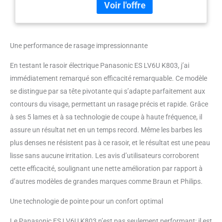
neufs Panasonic; Pour plus
d'informations, consultez notre
site internet 5 LAMES
JAPONAISES AVANCÉES EN
Une performance de rasage impressionnante
ACIER INOXYDABLE et feuille
spécialement conçue pour un
En testant le rasoir électrique Panasonic ES LV6U K803, j’ai
rasage en douceur des peaux
immédiatement remarqué son efficacité remarquable. Ce modèle
sensibles, avec une friction
réduite de la peau à chaque
se distingue par sa tête pivotante qui s’adapte parfaitement aux
passage (Test de laboratoire
contours du visage, permettant un rasage précis et rapide. Grâce
contre le prédécesseur de
à ses 5 lames et à sa technologie de coupe à haute fréquence, il
Panasonic, ES-LV96) MOTEUR
assure un résultat net en un temps record. Même les barbes les
LINÉAIRE ULTRA-RAPIDE
technologie magnétique assure
plus denses ne résistent pas à ce rasoir, et le résultat est une peau
70 000 coupes transversales par
lisse sans aucune irritation. Les avis d’utilisateurs corroborent
minute pour un rasage rapide,
cette efficacité, soulignant une nette amélioration par rapport à
doux et propre TECHNOLOGIE
d’autres modèles de grandes marques comme Braun et Philips.
CAPTEUR BARBE RÉACTIF L'ES-
LV66 utilise une technologie de
Une technologie de pointe pour un confort optimal
détecteur de barbe réactive pour
s'adapter aux contours de votre
Le Panasonic ES LV6U K803 n’est pas seulement performant; il est