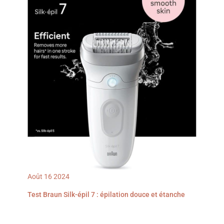
Août
16
2024
Test Braun Silk-épil 7 : épilation douce et étanche