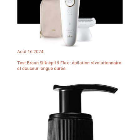
barbe homme pèse
seulement 132 g.
Compact et léger, il se
glisse facilement dans
une trousse de toilette ou
un sac à dos. Prise en
main confortable, rasage
sans compromis.
Verrouillage voyage 3 s
anti‑démarrage. Que ce
soit pour un usage
Août
16
2024
quotidien, les voyages
d’affaires ou les
Test Braun Silk-épil 9 Flex : épilation révolutionnaire
vacances, c’est le choix
idéal. 【Le Cadeau
et douceur longue durée
Parfait】Le kit comprend
: rasoir électrique pour
homme, étui de
rangement, câble de
charge USB-C et brosse
de nettoyage. Il est à la
fois le compagnon
pratique pour le soin
quotidien et le cadeau
parfait pour la fête des
pères, la Saint‑Valentin et
les anniversaires. Pour
toute question concernant
cette tondeuse barbe
homme, notre équipe