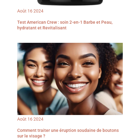
Août
16
2024
Test American Crew : soin 2-en-1 Barbe et Peau,
hydratant et Revitalisant
Août
16
2024
Comment traiter une éruption soudaine de boutons
sur le visage ?