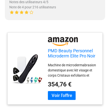
Notes des utilisateurs 4/5
Note de 4 pour 216 utilisateurs
PMD Beauty Personnel
Microderm Elite Pro Noir
1 Unité
Machine de microdermabrasion
domestique avec kit visage et
corps Cristaux exfoliants et
aspiration sous vide pour une
354,76 €
peau fraîche et radieuse durable
produit de haute qualité Poids
du colis: 0.65 kilograms