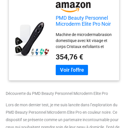
PMD Beauty Personnel
Microderm Elite Pro Noir
1 Unité
Machine de microdermabrasion
domestique avec kit visage et
corps Cristaux exfoliants et
aspiration sous vide pour une
354,76 €
peau fraîche et radieuse durable
produit de haute qualité Poids
du colis: 0.65 kilograms
Découverte du PMD Beauty Personnel Microderm Elite Pro
Lors de mon dernier test, je me suis lancée dans l’exploration du
PMD Beauty Personnel Microderm Elite Pro en couleur noire. Ce
dispositif se présente comme un partenaire incontournable pour
ceux qui souhaitent prendre soin de leur peau à domicile. Doté de