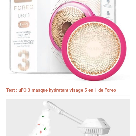
Test : uFO 3 masque hydratant visage 5 en 1 de Foreo