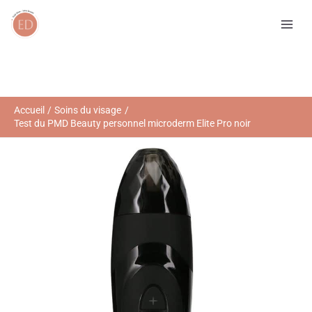
Aller
R
au
e
contenu
c
h
e
r
Accueil
Soins du visage
Test du PMD Beauty personnel microderm Elite Pro noir
c
h
e
r