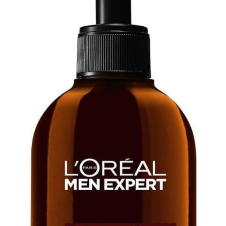
professionnelle : La
microdermabrasion est le
pointe en diamant élimine
cadeau parfait pour les
les débris, puis
mères, les sœurs, les
l'aspirateur élimine les
amies et toutes les
particules, la saleté et les
femmes, pour un
peaux mortes. Il permet
anniversaire, Pâques, la
d'éliminer les rides, les
Saint-Valentin, la fête des
taches et les
Mères, Thanksgiving, Noël
imperfections. Deux fois
et bien d'autres
par mois pour tous les
occasions.
types de peau Neuf têtes
de diamant : L'appareil de
soins du visage au
diamant est livré avec
trois types de kits
diamantés et neuf
embouts de dermabrasion
diamantés remplaçables
pour différentes parties
du visage ou du corps.
Vous pouvez choisir la
bonne en fonction de
l'épaisseur de votre peau.
Portable et facile à
utiliser : l'appareil de
microdermabrasion au
diamant iklestar vous
permet d'exfolier en
douceur votre visage et
votre corps à la maison, à