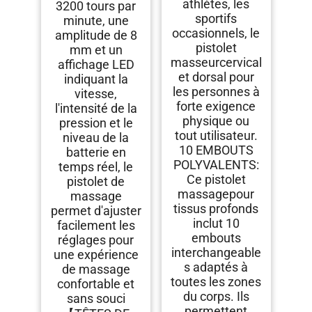
athlètes, les
3200 tours par
sportifs
minute, une
occasionnels, le
amplitude de 8
pistolet
mm et un
masseur​cervical
affichage LED
et dorsal pour
indiquant la
les personnes à
vitesse,
forte exigence
l'intensité de la
physique ou
pression et le
tout utilisateur.
niveau de la
10 EMBOUTS
batterie en
POLYVALENTS:
temps réel, le
Ce pistolet
pistolet de
massage​pour
massage
tissus profonds
permet d'ajuster
inclut 10
facilement les
embouts
réglages pour
interchangeable
une expérience
s adaptés à
de massage
toutes les zones
confortable et
du corps. Ils
sans souci
permettent