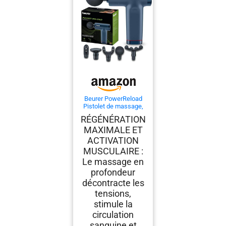
Beurer PowerReload
Pistolet de massage,
massage des points
RÉGÉNÉRATION
de déclenchement
MAXIMALE ET
pour régénération,
appareil de massage
ACTIVATION
musculaire puissant
MUSCULAIRE :
avec 5 embouts, 5
niveaux d’intensité,
Le massage en
extrêmement
profondeur
silencieux
décontracte les
tensions,
stimule la
circulation
sanguine et