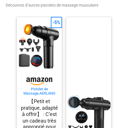
Découvrez d’autres pistolets de massage musculaire
-5%
Pistolet de
Massage,AERLANG
Pistolet de Massage
【Petit et
avec Chaleur,Masser
les muscles,Silencieux
pratique, adapté
Masseur dos et
à offrir】 : C’est
cervicales avec 20
Niveaux
un cadeau très
Réglables,Charge de
approprié pour
Type-C, Cadeau