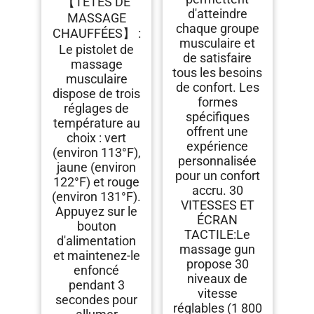
【TÊTES DE
d'atteindre
MASSAGE
chaque groupe
CHAUFFÉES】 :
musculaire et
Le pistolet de
de satisfaire
massage
tous les besoins
musculaire
de confort. Les
dispose de trois
formes
réglages de
spécifiques
température au
offrent une
choix : vert
expérience
(environ 113°F),
personnalisée
jaune (environ
pour un confort
122°F) et rouge
accru. 30
(environ 131°F).
VITESSES ET
Appuyez sur le
ÉCRAN
bouton
TACTILE:​Le
d'alimentation
massage gun​
et maintenez-le
propose 30
enfoncé
niveaux de
pendant 3
vitesse
secondes pour
réglables (1 800