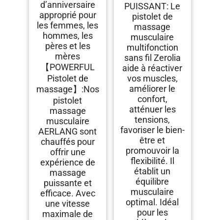
d’anniversaire
PUISSANT: Le
Jambes, Muscles
approprié pour
(noir)
pistolet de
les femmes, les
massage
hommes, les
musculaire
pères et les
multifonction
mères
sans fil Zerolia
【POWERFUL
aide à réactiver
Pistolet de
vos muscles,
améliorer le
massage】:Nos
confort,
pistolet
atténuer les
massage
tensions,
musculaire
favoriser le bien-
AERLANG sont
être et
chauffés pour
promouvoir la
offrir une
flexibilité. Il
expérience de
établit un
massage
équilibre
puissante et
musculaire
efficace. Avec
optimal. Idéal
une vitesse
pour les
maximale de