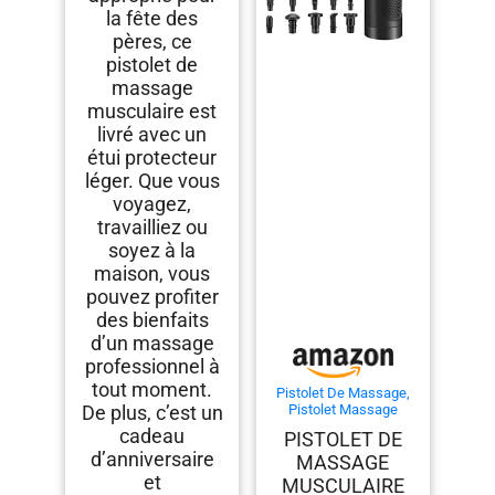
la fête des
Anniversaire
Femme&Homme
pères, ce
pistolet de
massage
musculaire est
livré avec un
étui protecteur
léger. Que vous
voyagez,
travailliez ou
soyez à la
maison, vous
pouvez profiter
des bienfaits
d’un massage
professionnel à
tout moment.
Pistolet De Massage,
De plus, c’est un
Pistolet Massage
Pistolet Massage
cadeau
PISTOLET DE
Musculaire Massage
d’anniversaire
MASSAGE
Gun 30 Vitesses Avec
écran Lcd 10 Embouts
et
MUSCULAIRE
Pour Dos épaules,