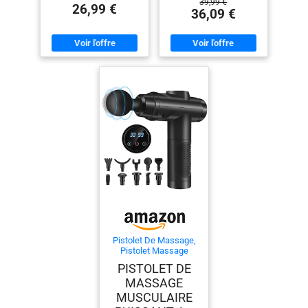
39,99 €
26,99 €
36,09 €
Pistolet De Massage,
Pistolet Massage
Pistolet Massage
PISTOLET DE
Musculaire Massage
MASSAGE
Gun 30 Vitesses Avec
écran Lcd 10 Embouts
MUSCULAIRE
Pour Dos épaules,