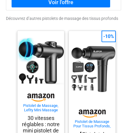
Découvrez d’autres pistolets de massage des tissus profonds
-10%
Pistolet de Massage,
Lefity Mini Massage
Gun, Pistolet de
30 vitesses
Massage
Pistolet de Massage
réglables : notre
Pour Tissus Profonds,
mini pistolet de
Pistolet de Massage à