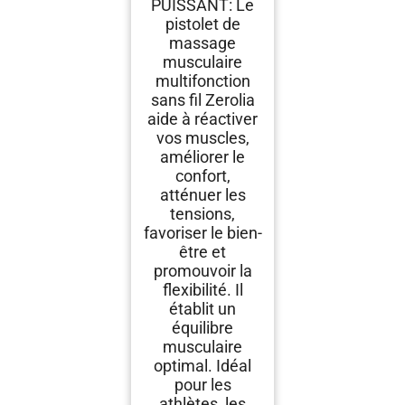
PUISSANT: Le
Jambes, Muscles
(noir)
pistolet de
massage
musculaire
multifonction
sans fil Zerolia
aide à réactiver
vos muscles,
améliorer le
confort,
atténuer les
tensions,
favoriser le bien-
être et
promouvoir la
flexibilité. Il
établit un
équilibre
musculaire
optimal. Idéal
pour les
athlètes, les