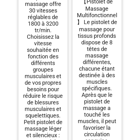
【Pistolet de
Percussion Pour les
massage offre
Athlètes, Pistolet de
Massage
30 vitesses
Massage Musculaire
Multifonctionnel
réglables de
Pour Soulager la
Douleur avec 8 Têtes
】 Le pistolet de
1800 à 3200
de Massage et 20
massage pour
tr/min.
Vitesses (Noir Mat)
tissus profonds
Choisissez la
dispose de 8
vitesse
têtes de
souhaitée en
massage
fonction des
différentes,
différents
chacune étant
groupes
destinée à des
musculaires et
muscles
de vos propres
spécifiques.
besoins pour
Après que le
réduire le risque
pistolet de
de blessures
massage a
musculaires et
touché les
squelettiques.
muscles, il peut
Petit pistolet de
favoriser la
massage léger
circulation
et silencieux :