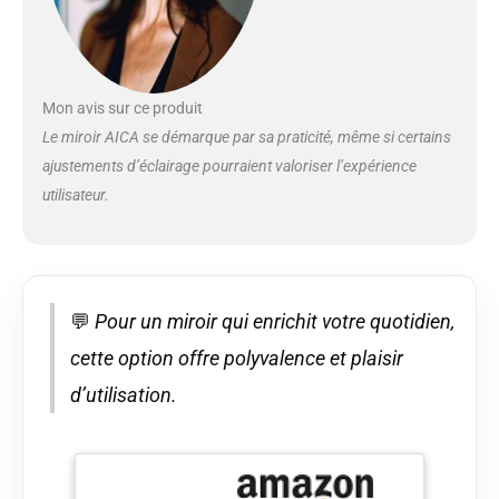
grossissant 3x qui peut
vous permettant de voir
tous les détails de votre
maquillage, de votre
habillage et de votre
Mon avis sur ce produit
rasage. [Antibuée] - Le
Le miroir AICA se démarque par sa praticité, même si certains
tapis de désembuage
ajustements d’éclairage pourraient valoriser l’expérience
est complètement
utilisateur.
caché dans ce miroir de
salle de bain, qui peut
être chauffé en toute
sécurité et empêcher le
miroir de s’embuer
lorsque vous prenez un
💬
Pour un miroir qui enrichit votre quotidien,
bain. [Fonction
cette option offre polyvalence et plaisir
mémoire] - Le miroir de
la salle de bain dispose
d’utilisation.
d’une fonction de
mémoire qui se
souvient de la
luminosité de la lumière