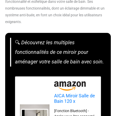
fonctionnalité
et
esthétique
dans votre salle de bain. Ses
nombreuses fonctionnalités, dont un éclairage dimmable et un
système anti-buée, en font un choix idéal pour les utilisateurs
exigeants.
🔍
Découvrez les multiples
fonctionnalités de ce miroir pour
aménager votre salle de bain avec soin.
AICA Miroir Salle de
Bain 120 x
70cm,Miroir
[Fonction Bluetooth] -
Luminosité LED 3