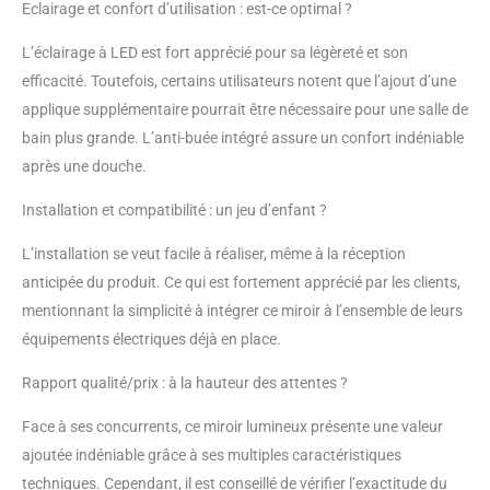
Eclairage et confort d’utilisation : est-ce optimal ?
appuyant sur le bouton
long. [Miroir Grossissant
L’éclairage à LED est fort apprécié pour sa légèreté et son
3X] - Miroir grossissant 3x
efficacité. Toutefois, certains utilisateurs notent que l’ajout d’une
qui peut vous permettant
de voir tous les détails de
applique supplémentaire pourrait être nécessaire pour une salle de
votre maquillage, de votre
bain plus grande. L’anti-buée intégré assure un confort indéniable
habillage et de votre
après une douche.
rasage. [Antibuée] - Le
tapis de désembuage est
Installation et compatibilité : un jeu d’enfant ?
complètement caché
dans ce miroir de salle de
L’installation se veut facile à réaliser, même à la réception
bain, qui peut être chauffé
anticipée du produit. Ce qui est fortement apprécié par les clients,
en toute sécurité et
mentionnant la simplicité à intégrer ce miroir à l’ensemble de leurs
empêcher le miroir de
s’embuer lorsque vous
équipements électriques déjà en place.
prenez un bain. [Fonction
Rapport qualité/prix : à la hauteur des attentes ?
mémoire] - Le miroir de la
salle de bain dispose
Face à ses concurrents, ce miroir lumineux présente une valeur
d’une fonction de
mémoire qui se souvient
ajoutée indéniable grâce à ses multiples caractéristiques
de la luminosité de la
techniques. Cependant, il est conseillé de vérifier l’exactitude du