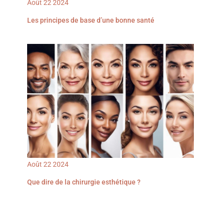
Août
22
2024
Les principes de base d’une bonne santé
Août
22
2024
Que dire de la chirurgie esthétique ?