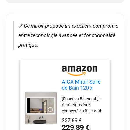
✅
Ce miroir propose un excellent compromis
entre technologie avancée et fonctionnalité
pratique.
AICA Miroir Salle
de Bain 120 x
70cm,Miroir
[Fonction Bluetooth] -
Luminosité LED 3
Après vous être
Couleurs
connecté au Bluetooth
avec votre téléphone et
237,89 €
votre tablette, vous
229,89 €
pouvez profiter d’une