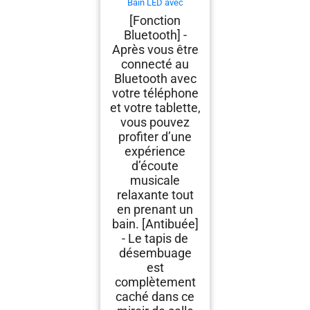
Bain LED avec
Bluetooth 120x70cm,
[Fonction
Miroir Lumineux avec 3
Bluetooth] -
Couleurs + Dimmable +
Anti-buée +
Après vous être
Grossissant 3X,Miroir
connecté au
Mural Interrupteur
Tactile Étanche
Bluetooth avec
votre téléphone
et votre tablette,
vous pouvez
profiter d’une
expérience
d’écoute
musicale
relaxante tout
en prenant un
bain. [Antibuée]
- Le tapis de
désembuage
est
complètement
caché dans ce