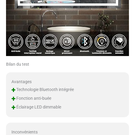
Bilan du test
Avantages
+
Technologie Bluetooth intégrée
+
Fonction anti-buée
+
Éclairage LED dimmable
Inconvénients