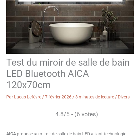
Test du miroir de salle de bain
LED Bluetooth AICA
120x70cm
Par
Lucas Lefèvre
/
7 février 2026
/
3 minutes de lecture
/
Divers
4.8/5 - (6 votes)
AICA
propose un miroir de salle de bain LED alliant technologie