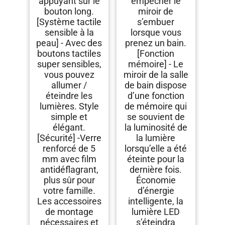
appuyant sur le
empêcher le
bouton long.
miroir de
[Système tactile
s’embuer
sensible à la
lorsque vous
peau] - Avec des
prenez un bain.
boutons tactiles
[Fonction
super sensibles,
mémoire] - Le
vous pouvez
miroir de la salle
allumer /
de bain dispose
éteindre les
d’une fonction
lumières. Style
de mémoire qui
simple et
se souvient de
élégant.
la luminosité de
[Sécurité] -Verre
la lumière
renforcé de 5
lorsqu’elle a été
mm avec film
éteinte pour la
antidéflagrant,
dernière fois.
plus sûr pour
Économie
votre famille.
d’énergie
Les accessoires
intelligente, la
de montage
lumière LED
nécessaires et
s’éteindra