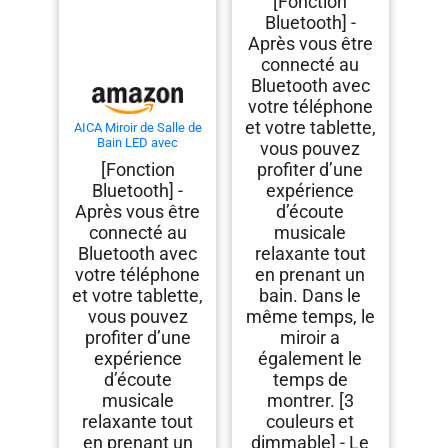
[Fonction
Couleurs
Bluetooth] -
Après vous être
connecté au
Bluetooth avec
votre téléphone
et votre tablette,
AICA Miroir de Salle de
Bain LED avec
vous pouvez
Bluetooth 120 x 70cm,
[Fonction
profiter d’une
Miroir Lumineux avec 3
Bluetooth] -
expérience
Couleurs et Fonction
Anti-buée, Mural Miroir
Après vous être
d’écoute
éclairé avec
connecté au
musicale
Interrupteur Tactile
Étanche et grossissant
Bluetooth avec
relaxante tout
3X
votre téléphone
en prenant un
et votre tablette,
bain. Dans le
vous pouvez
même temps, le
profiter d’une
miroir a
expérience
également le
d’écoute
temps de
musicale
montrer. [3
relaxante tout
couleurs et
en prenant un
dimmable] - Le