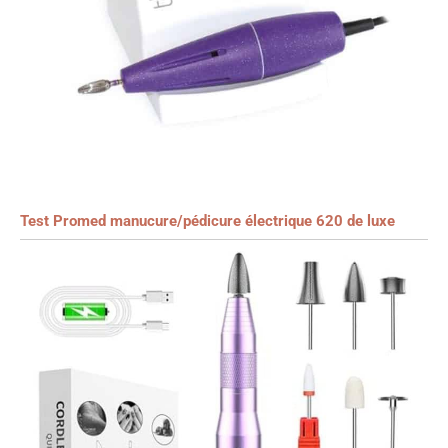
Test Promed manucure/pédicure électrique 620 de luxe