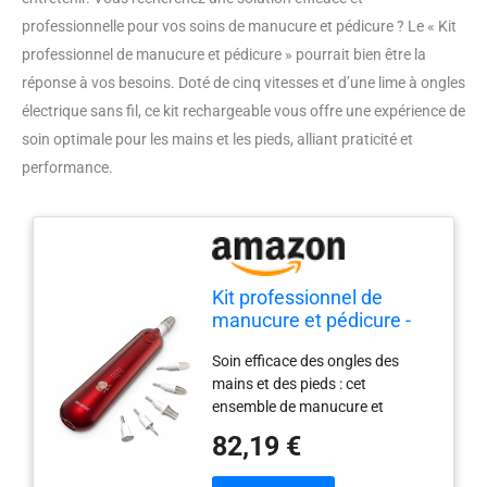
professionnelle pour vos soins de manucure et pédicure ? Le « Kit
professionnel de manucure et pédicure » pourrait bien être la
réponse à vos besoins. Doté de cinq vitesses et d’une lime à ongles
électrique sans fil, ce kit rechargeable vous offre une expérience de
soin optimale pour les mains et les pieds, alliant praticité et
performance.
Kit professionnel de
manucure et pédicure -
Kit de lime à ongles
Soin efficace des ongles des
électrique sans fil -
mains et des pieds : cet
Broyeur à ongles
ensemble de manucure et
rechargeable pour les
pédicure professionnel SEAMIND
ongles épais - 5 vitesses -
82,19 €
est conçu pour fournir une
Pour les mains et les
expérience incroyable de soins
pieds