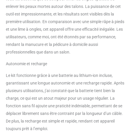
have pour les hommes, les
enlever les peaux mortes autour des talons. La puissance de cet
femmes et les personnes âgées
qui ont des ongles épais des
outil est impressionnante, et les résultats sont visibles dès la
doigts et des orteils. Il peut
première utilisation. En comparaison avec une simple râpe à pieds
affiner et façonner les ongles
et une lime à ongles, cet appareil offre une efficacité inégalée. Les
épais avec son moteur puissant
utilisateurs, comme moi, ont été étonnés par sa performance,
amélioré et ses forets à ongles
de qualité. 【 5 vitesses et
rendant la manucure et la pédicure à domicile aussi
double rotation 】 La fonction
professionnelles que dans un salon.
de vitesse réglable de ce kit
d'outils de pédicure vous offre 5
Autonomie et recharge
paramètres de vitesse (2900 à
4200 tr/min) à choisir selon vos
Le kit fonctionne grâce à une batterie au lithium-ion incluse,
besoins. Le coupe-ongles
garantissant une longue autonomie et une recharge rapide. Après
électrique dispose de 2
plusieurs utilisations, j’ai constaté que la batterie tient bien la
directions de rotation, dans le
charge, ce qui est un atout majeur pour un usage régulier. La
sens des aiguilles d'une montre
et dans le sens contraire des
fonction sans fil ajoute une praticité indéniable, permettant de se
aiguilles d'une montre. Il est
déplacer librement sans être contraint par la longueur d’un câble.
facile à utiliser, que vous soyez
De plus, la recharge est simple et rapide, rendant cet appareil
gaucher ou droitier. Tout ce dont
toujours prêt à l’emploi.
vous avez besoin : le kit d'outils