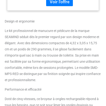
des mains et des pieds à la
maison. Il est efficace pour
façonner les ongles naturels,
tailler, meuler et polir, et enlever
Design et ergonomie
les callosités, les cuticules, les
peaux mortes et les peaux dures.
Le kit professionnel de manucure et pédicure de la marque
【 Rechargeable et sans fil 】
SEAMIND séduit dès le premier regard par son design moderne et
Avec une batterie lithium-ion
rechargeable intégrée de 2000
élégant. Avec des dimensions compactes de 4,32 x 3,05 x 15,75
mAh, cette lime à ongles
cm et un poids de 290 grammes, il se glisse facilement dans
électrique vous permet de
n’importe quel sac à main ou trousse de toilette. Sa prise en main
profiter de votre temps de mani
est facilitée par sa forme ergonomique, permettant une utilisation
et de pédicure où que vous le
souhaitez, sans les tracas de
confortable, même lors de sessions prolongées. Le modèle SMD-
câble gênant. En outre, cette
MPS-RED se distingue par sa finition soignée qui inspire confiance
lime à ongles prend également
et professionnalisme.
en charge le fonctionnement
filaire lorsque l'alimentation est
Performance et efficacité
épuisée. 【Broyeur à ongles
pour personnes âgées】 Ce
Doté de cinq vitesses, ce broyeur à ongles rechargeable répond à
moulin à ongles est un must
tous les besoins, que ce soit pour limer les ongles épaissis ou