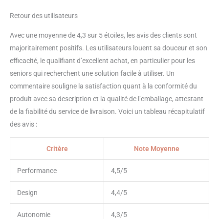
de manucure et de pédicure est
Retour des utilisateurs
livré avec une lime à ongles
électrique, 5 forets à ongles en
Avec une moyenne de 4,3 sur 5 étoiles, les avis des clients sont
acier inoxydable de qualité, un
majoritairement positifs. Les utilisateurs louent sa douceur et son
bouclier anti-poussière en
plastique transparent, un câble
efficacité, le qualifiant d’excellent achat, en particulier pour les
de charge USB de type C, et une
seniors qui recherchent une solution facile à utiliser. Un
lumière LED intégrée pour un
commentaire souligne la satisfaction quant à la conformité du
soin précis des ongles.
produit avec sa description et la qualité de l’emballage, attestant
de la fiabilité du service de livraison. Voici un tableau récapitulatif
des avis :
Critère
Note Moyenne
Performance
4,5/5
Design
4,4/5
Autonomie
4,3/5