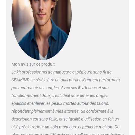
mAh, cette lime à ongles
électrique vous permet de
profiter de votre temps de mani
et de pédicure où que vous le
souhaitez, sans les tracas de
câble gênant. En outre, cette
lime à ongles prend également
en charge le fonctionnement
filaire lorsque l'alimentation est
épuisée. 【Broyeur à ongles
Mon avis sur ce produit
pour personnes âgées】 Ce
moulin à ongles est un must
Le kit professionnel de manucure et pédicure sans fil de
have pour les hommes, les
SEAMIND se révèle être un outil particulièrement performant
femmes et les personnes âgées
pour entretenir ses ongles. Avec ses
5 vitesses
et son
qui ont des ongles épais des
fonctionnement doux, il est idéal pour limer les ongles
doigts et des orteils. Il peut
affiner et façonner les ongles
épaissis et enlever les peaux mortes autour des talons,
épais avec son moteur puissant
répondant pleinement à mes attentes. Sa conformité à la
amélioré et ses forets à ongles
description est sans faille, et sa facilité d’utilisation en fait un
de qualité. 【 5 vitesses et
allié précieux pour un soin manucure et pédicure maison. De
double rotation 】 La fonction
de vitesse réglable de ce kit
plus, son
rapport qualité-prix
est excellent, avec un emballage