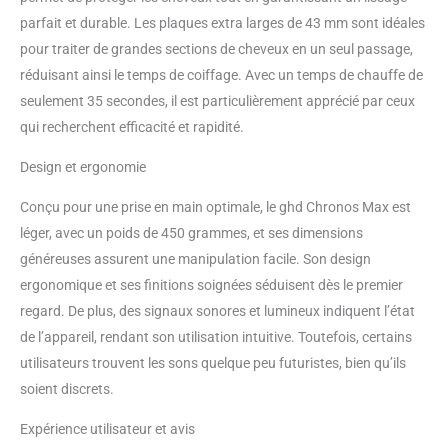
automatique si inutilisé dès 10
parfait et durable. Les plaques extra larges de 43 mm sont idéales
minutes - jusqu'à 2x moins de
consommation d'énergie (10) - 3
pour traiter de grandes sections de cheveux en un seul passage,
ans de garantie - cordon de 2,7m
réduisant ainsi le temps de coiffage. Avec un temps de chauffe de
- voltage universel - embout de
seulement 35 secondes, il est particulièrement apprécié par ceux
protection.
qui recherchent efficacité et rapidité.
Design et ergonomie
Conçu pour une prise en main optimale, le ghd Chronos Max est
léger, avec un poids de 450 grammes, et ses dimensions
généreuses assurent une manipulation facile. Son design
ergonomique et ses finitions soignées séduisent dès le premier
regard. De plus, des signaux sonores et lumineux indiquent l’état
de l’appareil, rendant son utilisation intuitive. Toutefois, certains
utilisateurs trouvent les sons quelque peu futuristes, bien qu’ils
soient discrets.
Expérience utilisateur et avis