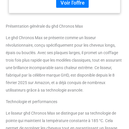
céramique 85% plus larges et à
bords rapprochés pour un
coiffage ultra-rapide. Des
cheveux jusqu'à 3x plus lisses (9)
Présentation générale du ghd Chronos Max
en un seul passage. Plus qu'un
simple lisseur : son design
Le ghd Chronos Max se présente comme un lisseur
élégant et ses plaques arrondies
révolutionnaire, conçu spécifiquement pour les cheveux longs,
vous permettent de réaliser
lissage ou ondulations souples.
épais ou bouclés. Avec ses plaques larges, il promet un coiffage
Des cheveux visiblement plus
trois fois plus rapide que les modèles classiques, tout en assurant
sains : température optimale de
une brillance incomparable sans chaleur extrême. Ce lisseur,
coiffage de 185°C pour des
fabriqué par la célèbre marque GHD, est disponible depuis le 8
résultats professionnels sans
compromettre la santé de vos
février 2025 sur Amazon, et a déjà conquis de nombreux
cheveux. Lisseur idéal pour les
utilisateurs grâce à sa technologie avancée.
cheveux longs, épais et bouclés.
Grâce à sa technologie
Technologie et performances
innovante, HD Motion-
Responsive, il est 2x plus réactif
Le lisseur ghd Chronos Max se distingue par sa technologie de
(8). Caractéristiques : chauffe en
pointe qui maintient la température constante à 185 °C. Cela
35 secondes - mode veille
permet de protéger les cheveux tout en garantissant un lissage