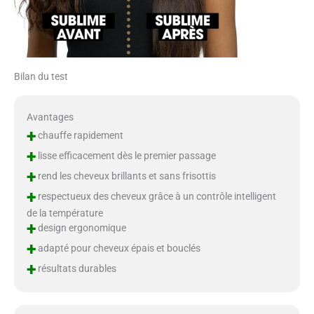
Bilan du test
Avantages
+
chauffe rapidement
+
lisse efficacement dès le premier passage
+
rend les cheveux brillants et sans frisottis
+
respectueux des cheveux grâce à un contrôle intelligent
de la température
+
design ergonomique
+
adapté pour cheveux épais et bouclés
+
résultats durables