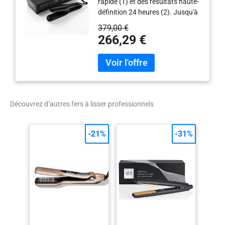
rapide (1) et des résultats haute-
définition 24 heures (2). Jusqu'à
2x plus de protection contre la
379,00 €
casse (6). Admirez des cheveux
266,29 €
ultra-brillants et disciplinés. Doté
de plaques mobiles en
céramique 85% plus larges et à
bords rapprochés pour un
coiffage ultra-rapide. Des
cheveux jusqu'à 3x plus lisses (9)
Découvrez d’autres fers à lisser professionnels
en un seul passage. Plus qu'un
simple lisseur : son design
élégant et ses plaques arrondies
-21%
-31%
vous permettent de réaliser
lissage ou ondulations souples.
Des cheveux visiblement plus
sains : température optimale de
coiffage de 185°C pour des
résultats professionnels sans
compromettre la santé de vos
cheveux. Lisseur idéal pour les
cheveux longs, épais et bouclés.