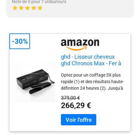
Note de 5 pour 7 utilisateurs
-30%
ghd - Lisseur cheveux
ghd Chronos Max - Fer à
lisser professionnel
Optez pour un coiffage 3X plus
rapide (1) et des résultats haute-
définition 24 heures (2). Jusqu'à
2x plus de protection contre la
379,00 €
casse (6). Admirez des cheveux
266,29 €
ultra-brillants et disciplinés. Doté
de plaques mobiles en
céramique 85% plus larges et à
bords rapprochés pour un
coiffage ultra-rapide. Des