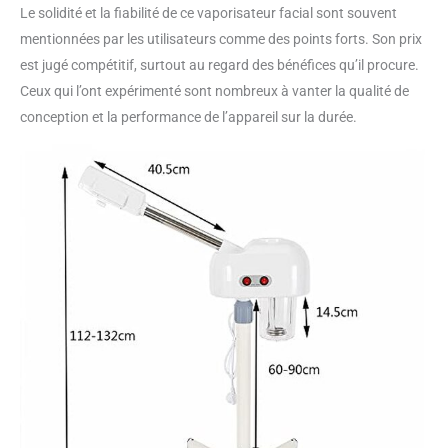
monture fixe, ce
Le solidité et la fiabilité de ce vaporisateur facial sont souvent
vaporisateur facial est
mentionnées par les utilisateurs comme des points forts. Son prix
conçu par nous de
est jugé compétitif, surtout au regard des bénéfices qu’il procure.
manière plus réfléchie.
Ceux qui l’ont expérimenté sont nombreux à vanter la qualité de
【Application】: Le
vaporisateur facial est
conception et la performance de l’appareil sur la durée.
largement utilisé dans les
maisons privées, les
hôpitaux, les salons de
beauté et d'autres
endroits. Le vaporisateur
facial peut être utilisé
pour hydrater la peau et
l'espace.