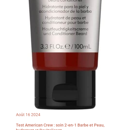
Août
16
2024
Test American Crew : soin 2-en-1 Barbe et Peau,