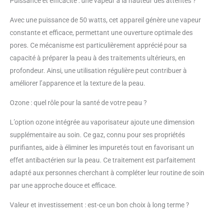
Puissance et efficacité : une vapeur à la hauteur des attentes ?
douce au toucher. Buse
rotative : la buse du
Avec une puissance de 50 watts, cet appareil génère une vapeur
vaporisateur facial est
constante et efficace, permettant une ouverture optimale des
une buse rotative qui peut
pores. Ce mécanisme est particulièrement apprécié pour sa
répondre aux besoins de
capacité à préparer la peau à des traitements ultérieurs, en
différents angles. La
conception de buse
profondeur. Ainsi, une utilisation régulière peut contribuer à
humanisée vous permet
améliorer l’apparence et la texture de la peau.
de profiter du plaisir de
faire cuire votre visage
Ozone : quel rôle pour la santé de votre peau ?
dans toutes les
directions. Barre
L’option ozone intégrée au vaporisateur ajoute une dimension
télescopique : le cadre de
supplémentaire au soin. Ce gaz, connu pour ses propriétés
ce vaporisateur facial est
purifiantes, aide à éliminer les impuretés tout en favorisant un
extensible pour répondre
effet antibactérien sur la peau. Ce traitement est parfaitement
aux besoins des
personnes ayant
adapté aux personnes cherchant à compléter leur routine de soin
différentes tailles et
par une approche douce et efficace.
différentes positions
d'assise. Comparé à un
Valeur et investissement : est-ce un bon choix à long terme ?
vaporisateur facial à