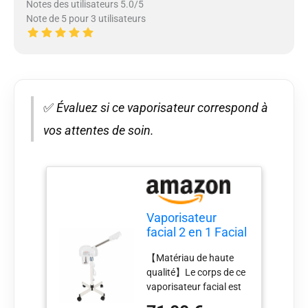
Notes des utilisateurs 5.0/5
Note de 5 pour 3 utilisateurs
✅
Évaluez si ce vaporisateur correspond à
vos attentes de soin.
Vaporisateur
facial 2 en 1 Facial
Steamer 50 W 50
【Matériau de haute
Hz Ozone Sauna
qualité】Le corps de ce
facial réglable en
vaporisateur facial est
hauteur avec buse
fabriqué en
rotative pour salon