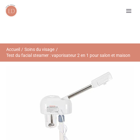
Aller
R
au
e
contenu
c
h
e
r
Accueil
Soins du visage
Test du facial steamer : vaporisateur 2 en 1 pour salon et maison
c
h
e
r