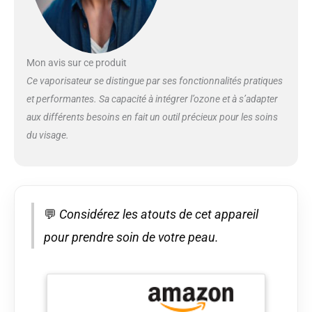
l'hydratation pour que
votre peau soit douce
au toucher. Buse
rotative : la buse du
vaporisateur facial est
Mon avis sur ce produit
une buse rotative qui
Ce vaporisateur se distingue par ses fonctionnalités pratiques
peut répondre aux
et performantes. Sa capacité à intégrer l’ozone et à s’adapter
besoins de différents
aux différents besoins en fait un outil précieux pour les soins
angles. La conception
de buse humanisée
du visage.
vous permet de profiter
du plaisir de faire cuire
votre visage dans
toutes les directions.
Barre télescopique : le
💬
Considérez les atouts de cet appareil
cadre de ce
pour prendre soin de votre peau.
vaporisateur facial est
extensible pour
répondre aux besoins
des personnes ayant
différentes tailles et
différentes positions