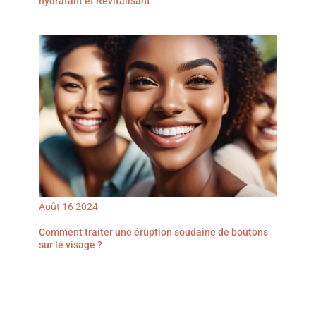
hydratant et Revitalisant
Août
16
2024
Comment traiter une éruption soudaine de boutons
sur le visage ?