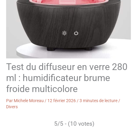
Test du diffuseur en verre 280
ml : humidificateur brume
froide multicolore
Par
Michele Moreau
/
12 février 2026
/
3 minutes de lecture
/
Divers
5/5 - (10 votes)