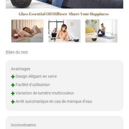
à mieux dormir. Ce diffuseur
ne contient pas de BPA et peut
être utilisé en toute sécurité
dans la crèche Diffuseur
multifonction : lorsque l'air est
sec, pendant la saison des
allergies ou lorsque vous êtes
malade, le diffuseur de bureau
deviendra une partie
Bilan du test
importante de votre belle vie.
Les diffuseurs d'huiles
essentielles pour la maison
Avantages
adoucissent et hydratent la
+
Design élégant en verre
peau sèche et gercée,
+
Facilité d’utilisation
soulagent la fatigue et vous
+
offrent plus de confort. Le
Variation de lumière multicouleur
diffuseur d'huiles essentielles
+
Arrêt automatique en cas de manque d’eau
d'aromathérapie sera le
compagnon idéal pour
protéger votre santé ! Nous
promettons une garantie d'un
Inconvénients
an, contactez-nous par e-mail