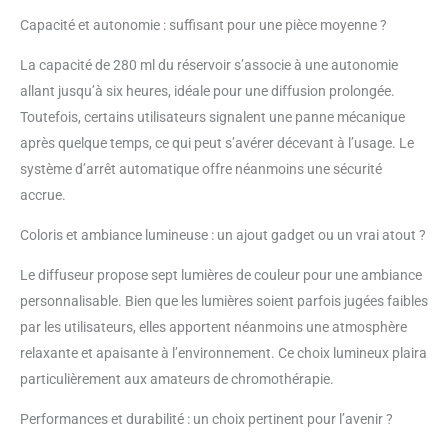
travers les 7 lumières ;
Capacité et autonomie : suffisant pour une pièce moyenne ?
appuyez à nouveau sur le
bouton pour fixer la lumière de
La capacité de 280 ml du réservoir s’associe à une autonomie
votre couleur préférée. Notre
allant jusqu’à six heures, idéale pour une diffusion prolongée.
infuseur à ultrasons est très
Toutefois, certains utilisateurs signalent une panne mécanique
approprié pour créer une
après quelque temps, ce qui peut s’avérer décevant à l’usage. Le
ambiance, la méditation ou
l'utiliser comme veilleuse. En
système d’arrêt automatique offre néanmoins une sécurité
outre, ce diffuseur d'arômes
accrue.
est le meilleur choix pour les
cadeaux. Sûr et facile à utiliser
Coloris et ambiance lumineuse : un ajout gadget ou un vrai atout ?
: ce diffuseur domestique
moderne est très sûr et
Le diffuseur propose sept lumières de couleur pour une ambiance
pratique. Le bouton tactile
personnalisable. Bien que les lumières soient parfois jugées faibles
amélioré peut être allumé et
par les utilisateurs, elles apportent néanmoins une atmosphère
éteint en le touchant
relaxante et apaisante à l’environnement. Ce choix lumineux plaira
simplement avec votre doigt.
L'humidificateur d'intérieur a
particulièrement aux amateurs de chromothérapie.
également la fonction de
fermeture automatique
Performances et durabilité : un choix pertinent pour l’avenir ?
lorsqu'il n'y a pas d'eau. Vous