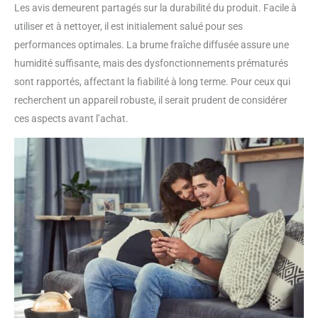
pouvez laisser le diffuseur
Les avis demeurent partagés sur la durabilité du produit. Facile à
d'odeurs allumé toute la nuit
utiliser et à nettoyer, il est initialement salué pour ses
sans vous soucier de la
performances optimales. La brume fraîche diffusée assure une
surchauffe. Une fois l'eau
humidité suffisante, mais des dysfonctionnements prématurés
utilisée, le diffuseur
sont rapportés, affectant la fiabilité à long terme. Pour ceux qui
d'aromathérapie en verre se
ferme automatiquement,
recherchent un appareil robuste, il serait prudent de considérer
permettant une utilisation sûre
ces aspects avant l’achat.
et rassurée. 【Faible bruit,
sans BPA】Ce diffuseur
d'huiles essentielles utilise la
technologie ultrasonique dans
les grandes pièces et est
équipé d'un couvercle unique
de réduction du bruit. Le bruit
de ce diffuseur de voyage est
contrôlé en dessous de 19
décibels, et vous remarquez à
peine le son qu'il fait. Ce
diffuseur de pulvérisation peut
vous aider à vous détendre et