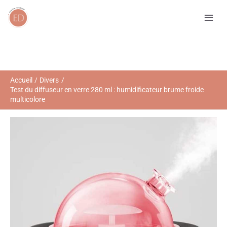
Aller
R
au
e
contenu
c
h
e
r
Accueil
Divers
Test du diffuseur en verre 280 ml : humidificateur brume froide
c
multicolore
h
e
r